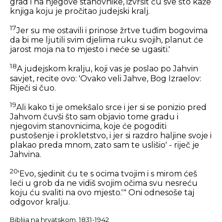
grad i na njegove stanovnike, izvršit ću sve što kaže
knjiga koju je pročitao judejski kralj.
17
Jer su me ostavili i prinose žrtve tuđim bogovima
da bi me ljutili svim djelima ruku svojih, planut će
jarost moja na to mjesto i neće se ugasiti.'
18
A judejskom kralju, koji vas je poslao po Jahvin
savjet, recite ovo: 'Ovako veli Jahve, Bog Izraelov:
Riječi si čuo.
19
Ali kako ti je omekšalo srce i jer si se ponizio pred
Jahvom čuvši što sam objavio tome gradu i
njegovim stanovnicima, koje će pogoditi
pustošenje i prokletstvo, i jer si razdro haljine svoje i
plakao preda mnom, zato sam te uslišio' - riječ je
Jahvina.
20
'Evo, sjedinit ću te s ocima tvojim i s mirom ćeš
leći u grob da ne vidiš svojim očima svu nesreću
koju ću svaliti na ovo mjesto.'" Oni odnesoše taj
odgovor kralju.
Biblija na hrvatskom, 1831-1942