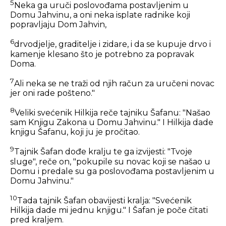
5
Neka ga uruči poslovođama postavljenim u
Domu Jahvinu, a oni neka isplate radnike koji
popravljaju Dom Jahvin,
6
drvodjelje, graditelje i zidare, i da se kupuje drvo i
kamenje klesano što je potrebno za popravak
Doma.
7
Ali neka se ne traži od njih račun za uručeni novac
jer oni rade pošteno."
8
Veliki svećenik Hilkija reče tajniku Šafanu: "Našao
sam Knjigu Zakona u Domu Jahvinu." I Hilkija dade
knjigu Šafanu, koji ju je pročitao.
9
Tajnik Šafan dođe kralju te ga izvijesti: "Tvoje
sluge", reče on, "pokupile su novac koji se našao u
Domu i predale su ga poslovođama postavljenim u
Domu Jahvinu."
10
Tada tajnik Šafan obavijesti kralja: "Svećenik
Hilkija dade mi jednu knjigu." I Šafan je poče čitati
pred kraljem.