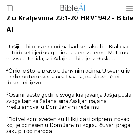
2 o Kraljevima 22:1-20 HRV1942 - Bible
AI
1
Jošiji je bilo osam godina kad se zakraljio. Kraljevao
je trideset i jednu godinu u Jeruzalemu. Mati mu
se zvala Jedida, kći Adajina, i bila je iz Boskata.
2
Činio je što je pravo u Jahvinim očima. U svemu je
hodio putem svoga oca Davida, ne skrećući ni
desno ni lijevo.
3
Osamnaeste godine svoga kraljevanja Jošija posla
svoga tajnika Šafana, sina Asalijahina, sina
Mešulamova, u Dom Jahvin i reče mu:
4
"Idi velikom svećeniku Hilkiji da ti pripremi novac
koji je odnesen u Dom Jahvin i koji su čuvari praga
sakupili od naroda.