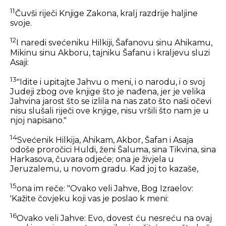
11
Čuvši riječi Knjige Zakona, kralj razdrije haljine
svoje.
12
I naredi svećeniku Hilkiji, Šafanovu sinu Ahikamu,
Mikinu sinu Akboru, tajniku Šafanu i kraljevu sluzi
Asaji:
13
"Idite i upitajte Jahvu o meni, i o narodu, i o svoj
Judeji zbog ove knjige što je nađena, jer je velika
Jahvina jarost što se izlila na nas zato što naši očevi
nisu slušali riječi ove knjige, nisu vršili što nam je u
njoj napisano."
14
Svećenik Hilkija, Ahikam, Akbor, Šafan i Asaja
odoše proročici Huldi, ženi Šaluma, sina Tikvina, sina
Harkasova, čuvara odjeće; ona je živjela u
Jeruzalemu, u novom gradu. Kad joj to kazaše,
15
ona im reče: "Ovako veli Jahve, Bog Izraelov:
'Kažite čovjeku koji vas je poslao k meni:
16
Ovako veli Jahve: Evo, dovest ću nesreću na ovaj