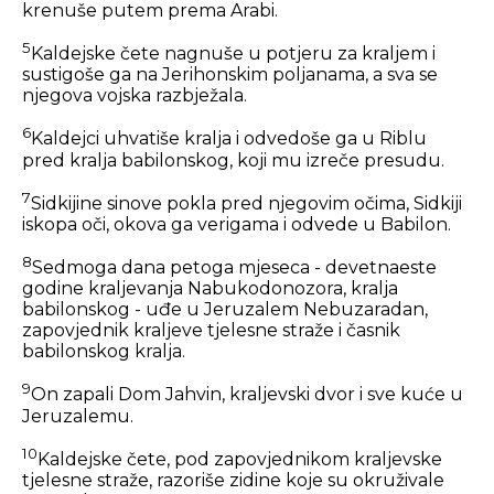
krenuše putem prema Arabi.
5
Kaldejske čete nagnuše u potjeru za kraljem i
sustigoše ga na Jerihonskim poljanama, a sva se
njegova vojska razbježala.
6
Kaldejci uhvatiše kralja i odvedoše ga u Riblu
pred kralja babilonskog, koji mu izreče presudu.
7
Sidkijine sinove pokla pred njegovim očima, Sidkiji
iskopa oči, okova ga verigama i odvede u Babilon.
8
Sedmoga dana petoga mjeseca - devetnaeste
godine kraljevanja Nabukodonozora, kralja
babilonskog - uđe u Jeruzalem Nebuzaradan,
zapovjednik kraljeve tjelesne straže i časnik
babilonskog kralja.
9
On zapali Dom Jahvin, kraljevski dvor i sve kuće u
Jeruzalemu.
10
Kaldejske čete, pod zapovjednikom kraljevske
tjelesne straže, razoriše zidine koje su okruživale