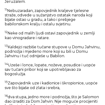
Jeruzalem.
11
Nebuzaradan, zapovjednik kraljeve tjelesne
straže, odvede u sužanjstvo ostatak naroda koji
bijaše ostao u gradu, a tako i prebjege
babilonskom kralju i ostalu svjetinu.
12
Neke od malih ljudi ostavi zapovjednik u zemlji
kao vinogradare i ratare.
13
Kaldejci razbiše tučane stupove u Domu Jahvinu,
podnožja i mjedeno more koji su bili u Domu
Jahvinu i tuč odniješe u Babilon.
14
Uzeše i lonce, lopate, noževe, posudice i uopće
sav tučani pribor koji se upotrebljavao za
bogoslužja.
15
Zapovjednik uze i kadionice i škropionice, uopće
sve što bijaše od zlata i srebra,
16
dva stupa, jedno more i podnožja, što je Salomon
dao izraditi za Dom Jahvin. Nije moguće procijeniti