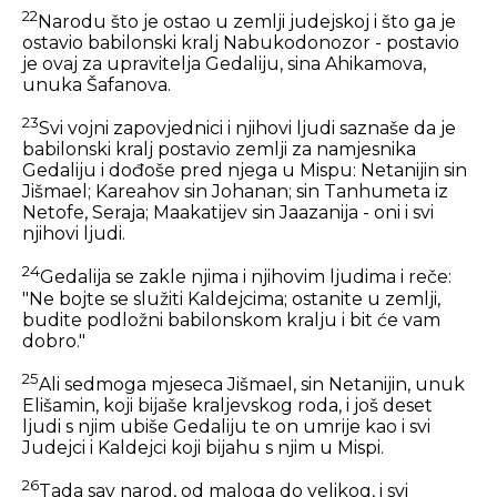
22
Narodu što je ostao u zemlji judejskoj i što ga je
ostavio babilonski kralj Nabukodonozor - postavio
je ovaj za upravitelja Gedaliju, sina Ahikamova,
unuka Šafanova.
23
Svi vojni zapovjednici i njihovi ljudi saznaše da je
babilonski kralj postavio zemlji za namjesnika
Gedaliju i dođoše pred njega u Mispu: Netanijin sin
Jišmael; Kareahov sin Johanan; sin Tanhumeta iz
Netofe, Seraja; Maakatijev sin Jaazanija - oni i svi
njihovi ljudi.
24
Gedalija se zakle njima i njihovim ljudima i reče:
"Ne bojte se služiti Kaldejcima; ostanite u zemlji,
budite podložni babilonskom kralju i bit će vam
dobro."
25
Ali sedmoga mjeseca Jišmael, sin Netanijin, unuk
Elišamin, koji bijaše kraljevskog roda, i još deset
ljudi s njim ubiše Gedaliju te on umrije kao i svi
Judejci i Kaldejci koji bijahu s njim u Mispi.
26
Tada sav narod, od maloga do velikog, i svi