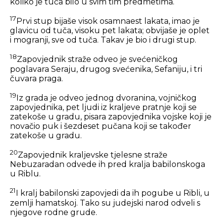
koliko je tuča bilo u svim tim predmetima.
17
Prvi stup bijaše visok osamnaest lakata, imao je
glavicu od tuča, visoku pet lakata; obvijaše je oplet
i mogranji, sve od tuča. Takav je bio i drugi stup.
18
Zapovjednik straže odveo je svećeničkog
poglavara Seraju, drugog svećenika, Sefaniju, i tri
čuvara praga.
19
Iz grada je odveo jednog dvoranina, vojničkog
zapovjednika, pet ljudi iz kraljeve pratnje koji se
zatekoše u gradu, pisara zapovjednika vojske koji je
novačio puk i šezdeset pučana koji se također
zatekoše u gradu.
20
Zapovjednik kraljevske tjelesne straže
Nebuzaradan odvede ih pred kralja babilonskoga
u Riblu.
21
I kralj babilonski zapovjedi da ih pogube u Ribli, u
zemlji hamatskoj. Tako su judejski narod odveli s
njegove rodne grude.