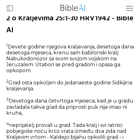
2 o Kraljevima 25:1-30 HRV1942 - Bible
AI
1
Devete godine njegova kraljevanja, desetoga dana
desetoga mjeseca, krenu sam babilonski kralj
Nabukodonozor sa svom svojom vojskom na
Jeruzalem. Utabori se pred gradom i opasa ga
opkopom.
2
Grad osta opkoljen do jedanaeste godine Sidkijina
kraljevanja.
3
Devetoga dana četvrtoga mjeseca, kad je u gradu
zavladala takva glad da priprosti puk nije imao ni
kruha,
4
neprijatelj provali u grad. Tada kralj i svi ratnici
pobjegoše noću kroz vrata između dva zida nad
Kraljevim vrtom - Kaldejci bijahu opkolili grad - i