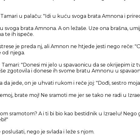
Tamari u palaču: "Idi u kuću svoga brata Amnona i prired
svoga brata Amnona. A on ležaše. Uze ona brašna, umije
 te ih ispeče.
strese je preda nj, ali Amnon ne htjede jesti nego reče: 
e od njega.
amari: "Donesi mi jelo u spavaonicu da se okrijepim iz t
jaše zgotovila i donese ih svome bratu Amnonu u spavaon
 da jede, on je uhvati rukom i reče joj: "Dođi, sestro moja
moj, brate moj! Ne sramoti me jer se tako ne radi u Izrae
jom sramotom? A i ti bi bio kao bestidnik u Izraelu! Nego 
bi!"
 poslušati, nego je svlada i leže s njom.