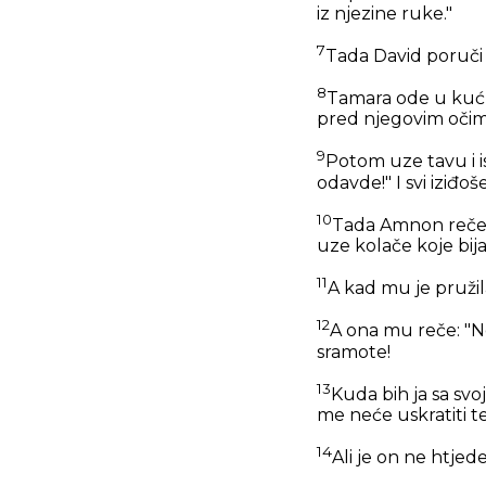
iz njezine ruke."
7
Tada David poruči 
8
Tamara ode u kuću 
pred njegovim očima
9
Potom uze tavu i i
odavde!" I svi iziđoš
10
Tada Amnon reče T
uze kolače koje bi
11
A kad mu je pružila
12
A ona mu reče: "Ne
sramote!
13
Kuda bih ja sa svo
me neće uskratiti te
14
Ali je on ne htjede