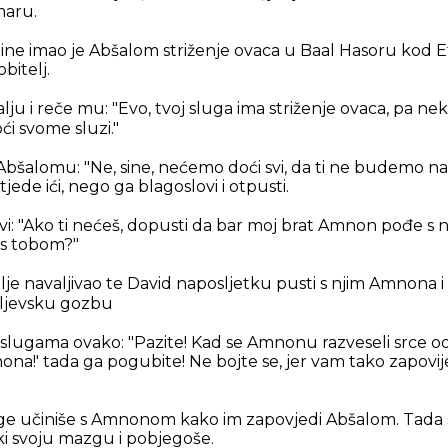
maru.
odine imao je Abšalom striženje ovaca u Baal Hasoru kod E
bitelj.
u i reče mu: "Evo, tvoj sluga ima striženje ovaca, pa neka 
ći svome sluzi."
i Abšalomu: "Ne, sine, nećemo doći svi, da ti ne budemo n
htjede ići, nego ga blagoslovi i otpusti.
vi: "Ako ti nećeš, dopusti da bar moj brat Amnon pođe s n
e s tobom?"
alje navaljivao te David naposljetku pusti s njim Amnona i 
aljevsku gozbu
m slugama ovako: "Pazite! Kad se Amnonu razveseli srce od
ona!' tada ga pogubite! Ne bojte se, jer vam tako zapovij
e učiniše s Amnonom kako im zapovjedi Abšalom. Tada sko
aki svoju mazgu i pobjegoše.