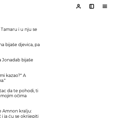
 Tamaru i u nju se
a bijaše djevica, pa
a Jonadab bijaše
i mi kazao?" A
a."
ac da te pohodi, ti
d mojim očima
če Amnon kralju:
ja ću se okrijepiti