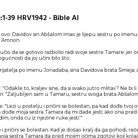
:1-39 HRV1942 - Bible AI
ovo: Davidov sin Abšalom imao je lijepu sestru po imenu
in Amnon.
io da se gotovo razbolio radi svoje sestre Tamare: jer on
ućnosti da joj učini bilo što.
ijatelja po imenu Jonadaba, sina Davidova brata Šimeja; 
"Odakle to, kraljev sine, da si svako jutro mlitav? Ne bi l
 "Zaljubljen sam u Tamaru, sestru svoga brata Abšalom
"Lezi u postelju i pričini se bolestan, pa kad dođe tvoj ot
a dođe moja sestra Tamara da mi dade jesti; ako ona pre
dim, onda ću iz njezine ruke jesti.'"
i pričini se bolestan. Kad je došao kralj da ga pohodi, re
ja sestra Tamara da pred mojim očima zgotovi koji kolač i 