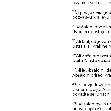
osramoti sestru Ta
23
A poslije dvije g
pozva svu kraljevu o
24
Abšalom dođe kralj
dvorani udostoje do
25
Ali kralj odgovor
ustraja, ali kralj ne 
26
Ali Abšalom nasta
upita: "Zašto da id
27
Ali je Abšalom i d
Abšalom priredi kr
28
i zapovjedi svoji
viknem: 'Ubijte Amn
pokažite se junaci!"
29
I Abšalomove slug
sinovi, pojahaše sv