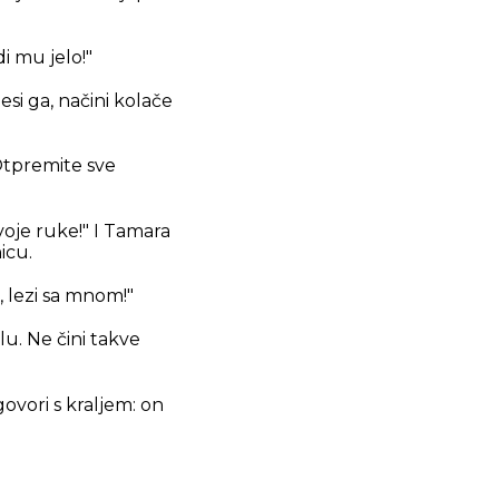
i mu jelo!"
si ga, načini kolače
"Otpremite sve
voje ruke!" I Tamara
icu.
, lezi sa mnom!"
lu. Ne čini takve
govori s kraljem: on