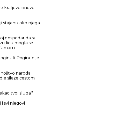
e kraljeve sinove,
koji stajahu oko njega
moj gospodar da su
vu licu mogla se
 Tamaru.
 poginuli. Poginuo je
 mnoštvo naroda
gdje silaze cestom
ekao tvoj sluga."
 i svi njegovi