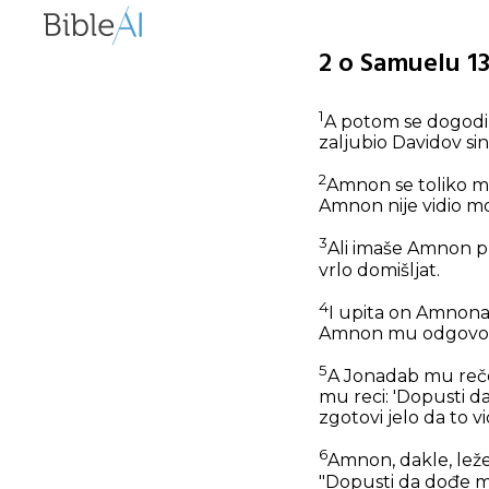
2 o Samuelu 13
1
A potom se dogodi 
zaljubio Davidov s
2
Amnon se toliko muč
Amnon nije vidio mog
3
Ali imaše Amnon pr
vrlo domišljat.
4
I upita on Amnona: 
Amnon mu odgovori:
5
A Jonadab mu reče: 
mu reci: 'Dopusti d
zgotovi jelo da to vi
6
Amnon, dakle, leže 
"Dopusti da dođe mo