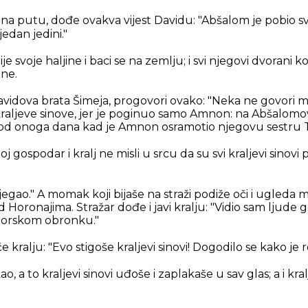
i na putu, dođe ovakva vijest Davidu: "Abšalom je pobio sv
jedan jedini."
ije svoje haljine i baci se na zemlju; i svi njegovi dvorani 
ine.
Davidova brata Šimeja, progovori ovako: "Neka ne govori 
 kraljeve sinove, jer je poginuo samo Amnon: na Abšalomo
 od onoga dana kad je Amnon osramotio njegovu sestru
 gospodar i kralj ne misli u srcu da su svi kraljevi sinovi
egao." A momak koji bijaše na straži podiže oči i ugleda
d Horonajima. Stražar dođe i javi kralju: "Vidio sam ljude 
gorskom obronku."
kralju: "Evo stigoše kraljevi sinovi! Dogodilo se kako je r
ao, a to kraljevi sinovi uđoše i zaplakaše u sav glas; a i kralj