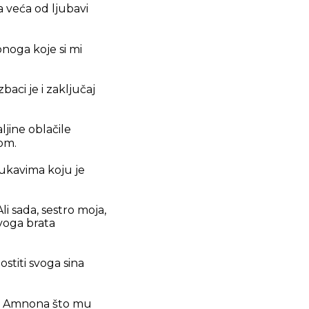
 veća od ljubavi
onoga koje si mi
aci je i zaključaj
ljine oblačile
jom.
rukavima koju je
i sada, sestro moja,
svoga brata
ostiti svoga sina
zio Amnona što mu