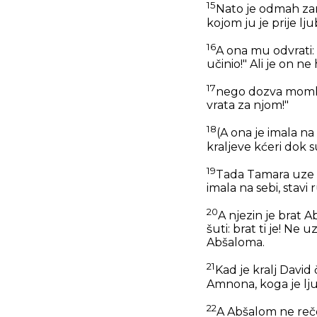
15
Nato je odmah zam
kojom ju je prije lju
16
A ona mu odvrati: 
učinio!" Ali je on ne
17
nego dozva momka k
vrata za njom!"
18
(A ona je imala na
kraljeve kćeri dok s
19
Tada Tamara uze pr
imala na sebi, stavi 
20
A njezin je brat A
šuti: brat ti je! Ne
Abšaloma.
21
Kad je kralj David 
Amnona, koga je lju
22
A Abšalom ne reče