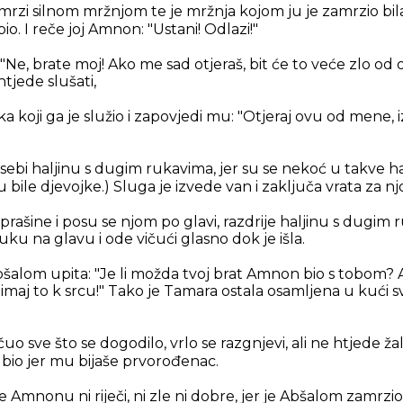
rzi silnom mržnjom te je mržnja kojom ju je zamrzio bila
bio. I reče joj Amnon: "Ustani! Odlazi!"
"Ne, brate moj! Ako me sad otjeraš, bit će to veće zlo od 
 htjede slušati,
oji ga je služio i zapovjedi mu: "Otjeraj ovu od mene, izb
 sebi haljinu s dugim rukavima, jer su se nekoć u takve ha
u bile djevojke.) Sluga je izvede van i zaključa vrata za n
ašine i posu se njom po glavi, razdrije haljinu s dugim 
ruku na glavu i ode vičući glasno dok je išla.
bšalom upita: "Je li možda tvoj brat Amnon bio s tobom? Al
 uzimaj to k srcu!" Tako je Tamara ostala osamljena u kući 
čuo sve što se dogodilo, vrlo se razgnjevi, ali ne htjede žal
bio jer mu bijaše prvorođenac.
 Amnonu ni riječi, ni zle ni dobre, jer je Abšalom zamr