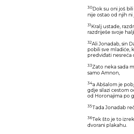
30
Dok su oni još bil
nije ostao od njih ni 
31
Kralj ustade, razdr
razdriješe svoje halj
32
Ali Jonadab, sin 
pobili sve mladiće,
predviđati nesreća
33
Zato neka sada moj
samo Amnon,
34
a Abšalom je pobj
gdje silazi cestom o
od Horonajima po 
35
Tada Jonadab reče 
36
Tek što je to izrek
dvorani plakahu.