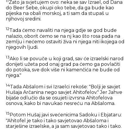
11
Zato ja svjetujem ovo: neka se sav Izrael, od Dana
do Beer Šebe, okupi oko tebe, da ga bude kao
pijeska na obali morskoj, a ti sam da stupaš u
njihovoj sredini.
12
Tada ćemo navaliti na njega gdje se god bude
nalazio, oborit ćemo se na nj kao što rosa pada na
zemlju i nećemo ostaviti živa ni njega niti ikojega od
njegovih ljudi.
13
Ako li se povuče u koji grad, sav će izraelski narod
donijeti užeta pod onaj grad pa ćemo ga povlačiti
do potoka, sve dok više ni kamenčića ne bude od
njega."
14
Tada Abšalom i svi Izraelci rekoše: "Bolji je savjet
Hušaja Arčanina nego savjet Ahitofelov." Jer Jahve
bijaše odlučio da se osujeti izvrsna Ahitofelova
osnova, kako bi navukao nesreću na Abšaloma.
15
Potom Hušaj javi svećenicima Sadoku i Ebjataru:
"Ahitofel je tako i tako savjetovao Abšaloma i
starješine izraelske, a ja sam savjetovao tako i tako.