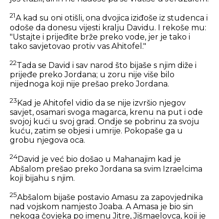
21
A kad su oni otišli, ona dvojica iziđoše iz studenca i
odoše da donesu vijesti kralju Davidu. I rekoše mu:
"Ustajte i prijeđite brže preko vode, jer je tako i
tako savjetovao protiv vas Ahitofel."
22
Tada se David i sav narod što bijaše s njim diže i
prijeđe preko Jordana; u zoru nije više bilo
nijednoga koji nije prešao preko Jordana.
23
Kad je Ahitofel vidio da se nije izvršio njegov
savjet, osamari svoga magarca, krenu na put i ode
svojoj kući u svoj grad. Ondje se pobrinu za svoju
kuću, zatim se objesi i umrije. Pokopaše ga u
grobu njegova oca.
24
David je već bio došao u Mahanajim kad je
Abšalom prešao preko Jordana sa svim Izraelcima
koji bijahu s njim.
25
Abšalom bijaše postavio Amasu za zapovjednika
nad vojskom namjesto Joaba. A Amasa je bio sin
nekoga čovjeka po imenu Jitre, Jišmaelovca, koji je