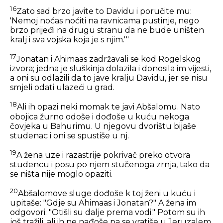
16
Zato sad brzo javite to Davidu i poručite mu:
'Nemoj noćas noćiti na ravnicama pustinje, nego
brzo prijeđi na drugu stranu da ne bude uništen
kralj i sva vojska koja je s njim.'"
17
Jonatan i Ahimaas zadržavali se kod Rogelskog
izvora; jedna je sluškinja dolazila i donosila im vijesti,
a oni su odlazili da to jave kralju Davidu, jer se nisu
smjeli odati ulazeći u grad.
18
Ali ih opazi neki momak te javi Abšalomu. Nato
obojica žurno odoše i dođoše u kuću nekoga
čovjeka u Bahurimu. U njegovu dvorištu bijaše
studenac i oni se spustiše u nj.
19
A žena uze i razastrije pokrivač preko otvora
studencu i posu po njem stučenoga zrnja, tako da
se ništa nije moglo opaziti.
20
Abšalomove sluge dođoše k toj ženi u kuću i
upitaše: "Gdje su Ahimaas i Jonatan?" A žena im
odgovori: "Otišli su dalje prema vodi." Potom su ih
još tražili, ali ih ne nađoše pa se vratiše u Jeruzalem.