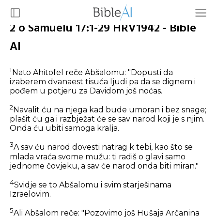
2 o Samuelu 17:1-29 HRV1942 - Bible
AI
1
Nato Ahitofel reče Abšalomu: "Dopusti da
izaberem dvanaest tisuća ljudi pa da se dignem i
pođem u potjeru za Davidom još noćas.
2
Navalit ću na njega kad bude umoran i bez snage;
plašit ću ga i razbježat će se sav narod koji je s njim.
Onda ću ubiti samoga kralja.
3
A sav ću narod dovesti natrag k tebi, kao što se
mlada vraća svome mužu: ti radiš o glavi samo
jednome čovjeku, a sav će narod onda biti miran."
4
Svidje se to Abšalomu i svim starješinama
Izraelovim.
5
Ali Abšalom reče: "Pozovimo još Hušaja Arčanina