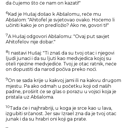
da čujemo što će nam on kazati!"
6
Kad je Hušaj došao k Abšalomu, reče mu
Abšalom: "Ahitofel je svjetovao ovako. Hoćemo li
učiniti kako je on predložio? Ako ne, govori ti!"
7
A Hušaj odgovori Abšalomu: "Ovaj put savjet
Ahitofelov nije dobar."
8
I nastavi Hušaj: "Ti znaš da su tvoj otac i njegovi
ljudi junaci i da su ljuti kao medvjedica kojoj su
oteli njezine medvjediće. Tvoj je otac ratnik, neće
on dopustiti da narod počiva preko noći.
9
On se sada krije u kakvoj jami ili na kakvu drugom
mjestu. Pa ako odmah u početku koji od naših
padne, proširit će se glas o porazu u vojsci koja je
pristala uz Abšaloma.
10
Tada će i najhrabriji, u koga je srce kao u lava,
izgubiti srčanost. Jer sav Izrael zna da je tvoj otac
junak i da su hrabri oni koji ga prate.