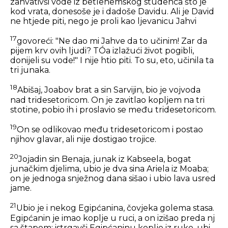
zahvativši vode iz betlehemskog studenca što je
kod vrata, donesoše je i dadoše Davidu. Ali je David
ne htjede piti, nego je proli kao ljevanicu Jahvi
17
govoreći: "Ne dao mi Jahve da to učinim! Zar da
pijem krv ovih ljudi? TÓa izlažući život pogibli,
donijeli su vode!" I nije htio piti. To su, eto, učinila ta
tri junaka.
18
Abišaj, Joabov brat a sin Sarvijin, bio je vojvoda
nad tridesetoricom. On je zavitlao kopljem na tri
stotine, pobio ih i proslavio se među tridesetoricom.
19
On se odlikovao među tridesetoricom i postao
njihov glavar, ali nije dostigao trojice.
20
Jojadin sin Benaja, junak iz Kabseela, bogat
junačkim djelima, ubio je dva sina Ariela iz Moaba;
on je jednoga snježnog dana sišao i ubio lava usred
jame.
21
Ubio je i nekog Egipćanina, čovjeka golema stasa.
Egipćanin je imao koplje u ruci, a on izišao preda nj
sa štapom: istrgavši Egipćaninu koplje iz ruke, ubi