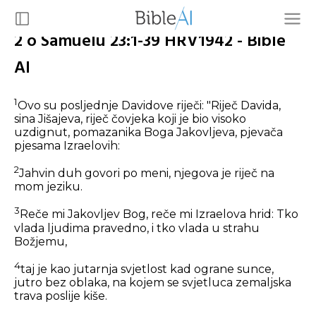
2 o Samuelu 23:1-39 HRV1942 - Bible
AI
1
Ovo su posljednje Davidove riječi: "Riječ Davida,
sina Jišajeva, riječ čovjeka koji je bio visoko
uzdignut, pomazanika Boga Jakovljeva, pjevača
pjesama Izraelovih:
2
Jahvin duh govori po meni, njegova je riječ na
mom jeziku.
3
Reče mi Jakovljev Bog, reče mi Izraelova hrid: Tko
vlada ljudima pravedno, i tko vlada u strahu
Božjemu,
4
taj je kao jutarnja svjetlost kad ograne sunce,
jutro bez oblaka, na kojem se svjetluca zemaljska
trava poslije kiše.