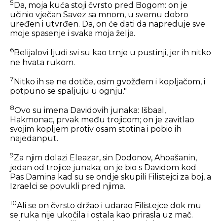
5
Da, moja kuća stoji čvrsto pred Bogom: on je
učinio vječan Savez sa mnom, u svemu dobro
uređen i utvrđen. Da, on će dati da napreduje sve
moje spasenje i svaka moja želja.
6
Belijalovi ljudi svi su kao trnje u pustinji, jer ih nitko
ne hvata rukom.
7
Nitko ih se ne dotiče, osim gvožđem i kopljačom, i
potpuno se spaljuju u ognju."
8
Ovo su imena Davidovih junaka: Išbaal,
Hakmonac, prvak među trojicom; on je zavitlao
svojim kopljem protiv osam stotina i pobio ih
najedanput.
9
Za njim dolazi Eleazar, sin Dodonov, Ahoašanin,
jedan od trojice junaka; on je bio s Davidom kod
Pas Damina kad su se ondje skupili Filistejci za boj, a
Izraelci se povukli pred njima.
10
Ali se on čvrsto držao i udarao Filistejce dok mu
se ruka nije ukočila i ostala kao prirasla uz mač.