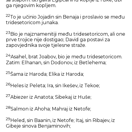
ga njegovim kopljem.
22
To je učinio Jojadin sin Benaja i proslavio se među
tridesetoricom junaka.
23
Bio je najznamenitiji među tridesetoricom, ali one
prve trojice nije dostigao; David ga postavi za
zapovjednika svoje tjelesne straže.
24
Asahel, brat Joabov, bio je među tridesetoricom.
Zatim: Elhanan, sin Dodonov, iz Betlehema;
25
Šama iz Haroda; Elika iz Haroda;
26
Heles iz Peleta; Ira, sin Ikešev, iz Tekoe;
27
Abiezer iz Anatota; Sibekaj iz Huše;
28
Salmon iz Ahoha; Mahraj iz Netofe;
29
Heled, sin Baanin, iz Netofe; Itaj, sin Ribajev, iz
Gibeje sinova Benjaminovih;