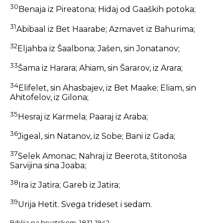
30
Benaja iz Pireatona; Hidaj od Gaaških potoka;
31
Abibaal iz Bet Haarabe; Azmavet iz Bahurima;
32
Eljahba iz Šaalbona; Jašen, sin Jonatanov;
33
Šama iz Harara; Ahiam, sin Šararov, iz Arara;
34
Elifelet, sin Ahasbajev, iz Bet Maake; Eliam, sin
Ahitofelov, iz Gilona;
35
Hesraj iz Karmela; Paaraj iz Araba;
36
Jigeal, sin Natanov, iz Sobe; Bani iz Gada;
37
Selek Amonac; Nahraj iz Beerota, štitonoša
Sarvijina sina Joaba;
38
Ira iz Jatira; Gareb iz Jatira;
39
Urija Hetit. Svega trideset i sedam.
Biblija na hrvatskom, 1831-1942