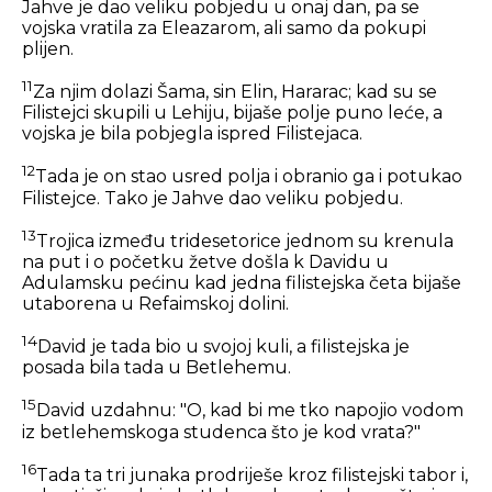
Jahve je dao veliku pobjedu u onaj dan, pa se
vojska vratila za Eleazarom, ali samo da pokupi
plijen.
11
Za njim dolazi Šama, sin Elin, Hararac; kad su se
Filistejci skupili u Lehiju, bijaše polje puno leće, a
vojska je bila pobjegla ispred Filistejaca.
12
Tada je on stao usred polja i obranio ga i potukao
Filistejce. Tako je Jahve dao veliku pobjedu.
13
Trojica između tridesetorice jednom su krenula
na put i o početku žetve došla k Davidu u
Adulamsku pećinu kad jedna filistejska četa bijaše
utaborena u Refaimskoj dolini.
14
David je tada bio u svojoj kuli, a filistejska je
posada bila tada u Betlehemu.
15
David uzdahnu: "O, kad bi me tko napojio vodom
iz betlehemskoga studenca što je kod vrata?"
16
Tada ta tri junaka prodriješe kroz filistejski tabor i,