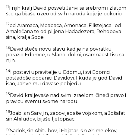
11
I njih kralj David posveti Jahvi sa srebrom i zlatom
što ga bijaše uzeo od svih naroda koje je pokorio:
12
od Aramaca, Moabaca, Amonaca, Filistejaca i od
Amalečana te od plijena Hadadezera, Rehobova
sina, kralja Sobe.
13
David steče novu slavu kad je na povratku
porazio Edomce, u Slanoj dolini, osamnaest tisuća
njih.
14
I postavi upravitelje u Edomu, i svi Edomci
postadoše podanici Davidovi. I kuda je god David
išao, Jahve mu davaše pobjedu.
15
David kraljevaše nad svim Izraelom, čineći pravo i
pravicu svemu svome narodu.
16
Joab, sin Sarvijin, zapovijedaše vojskom, a Jošafat,
sin Ahiludov, bijaše ljetopisac.
17
Sadok, sin Ahitubov, i Ebjatar, sin Ahimelekov,