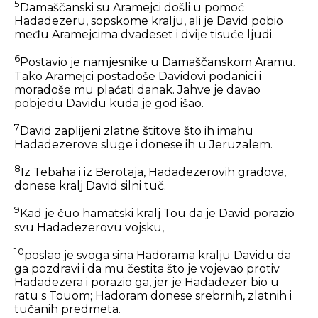
5
Damaščanski su Aramejci došli u pomoć
Hadadezeru, sopskome kralju, ali je David pobio
među Aramejcima dvadeset i dvije tisuće ljudi.
6
Postavio je namjesnike u Damaščanskom Aramu.
Tako Aramejci postadoše Davidovi podanici i
moradoše mu plaćati danak. Jahve je davao
pobjedu Davidu kuda je god išao.
7
David zaplijeni zlatne štitove što ih imahu
Hadadezerove sluge i donese ih u Jeruzalem.
8
Iz Tebaha i iz Berotaja, Hadadezerovih gradova,
donese kralj David silni tuč.
9
Kad je čuo hamatski kralj Tou da je David porazio
svu Hadadezerovu vojsku,
10
poslao je svoga sina Hadorama kralju Davidu da
ga pozdravi i da mu čestita što je vojevao protiv
Hadadezera i porazio ga, jer je Hadadezer bio u
ratu s Touom; Hadoram donese srebrnih, zlatnih i
tučanih predmeta.