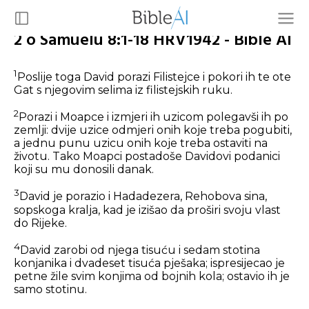
2 o Samuelu 8:1-18 HRV1942 - Bible AI
1
Poslije toga David porazi Filistejce i pokori ih te ote
Gat s njegovim selima iz filistejskih ruku.
2
Porazi i Moapce i izmjeri ih uzicom polegavši ih po
zemlji: dvije uzice odmjeri onih koje treba pogubiti,
a jednu punu uzicu onih koje treba ostaviti na
životu. Tako Moapci postadoše Davidovi podanici
koji su mu donosili danak.
3
David je porazio i Hadadezera, Rehobova sina,
sopskoga kralja, kad je izišao da proširi svoju vlast
do Rijeke.
4
David zarobi od njega tisuću i sedam stotina
konjanika i dvadeset tisuća pješaka; ispresijecao je
petne žile svim konjima od bojnih kola; ostavio ih je
samo stotinu.