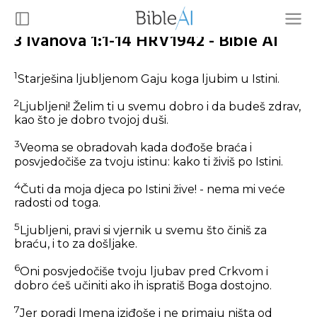
3 Ivanova 1:1-14 HRV1942 - Bible AI
1
Starješina ljubljenom Gaju koga ljubim u Istini.
2
Ljubljeni! Želim ti u svemu dobro i da budeš zdrav,
kao što je dobro tvojoj duši.
3
Veoma se obradovah kada dođoše braća i
posvjedočiše za tvoju istinu: kako ti živiš po Istini.
4
Čuti da moja djeca po Istini žive! - nema mi veće
radosti od toga.
5
Ljubljeni, pravi si vjernik u svemu što činiš za
braću, i to za došljake.
6
Oni posvjedočiše tvoju ljubav pred Crkvom i
dobro ćeš učiniti ako ih ispratiš Boga dostojno.
7
Jer poradi Imena iziđoše i ne primaju ništa od