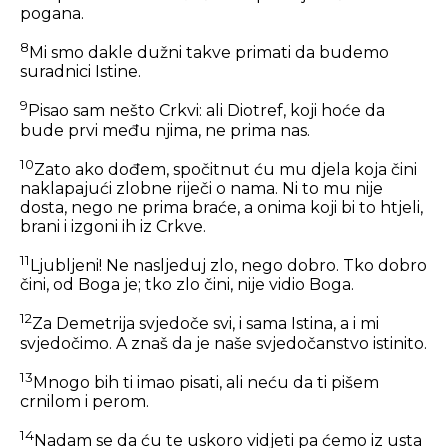
pogana.
8
Mi smo dakle dužni takve primati da budemo
suradnici Istine.
9
Pisao sam nešto Crkvi: ali Diotref, koji hoće da
bude prvi među njima, ne prima nas.
10
Zato ako dođem, spočitnut ću mu djela koja čini
naklapajući zlobne riječi o nama. Ni to mu nije
dosta, nego ne prima braće, a onima koji bi to htjeli,
brani i izgoni ih iz Crkve.
11
Ljubljeni! Ne nasljeduj zlo, nego dobro. Tko dobro
čini, od Boga je; tko zlo čini, nije vidio Boga.
12
Za Demetrija svjedoče svi, i sama Istina, a i mi
svjedočimo. A znaš da je naše svjedočanstvo istinito.
13
Mnogo bih ti imao pisati, ali neću da ti pišem
crnilom i perom.
14
Nadam se da ću te uskoro vidjeti pa ćemo iz usta