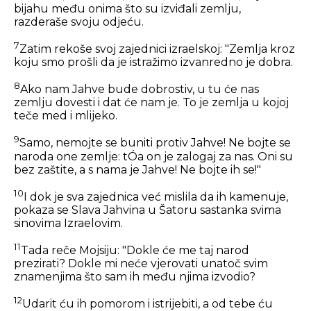
bijahu među onima što su izviđali zemlju,
razderaše svoju odjeću.
7
Zatim rekoše svoj zajednici izraelskoj: "Zemlja kroz
koju smo prošli da je istražimo izvanredno je dobra.
8
Ako nam Jahve bude dobrostiv, u tu će nas
zemlju dovesti i dat će nam je. To je zemlja u kojoj
teče med i mlijeko.
9
Samo, nemojte se buniti protiv Jahve! Ne bojte se
naroda one zemlje: tÓa on je zalogaj za nas. Oni su
bez zaštite, a s nama je Jahve! Ne bojte ih se!"
10
I dok je sva zajednica već mislila da ih kamenuje,
pokaza se Slava Jahvina u Šatoru sastanka svima
sinovima Izraelovim.
11
Tada reče Mojsiju: "Dokle će me taj narod
prezirati? Dokle mi neće vjerovati unatoč svim
znamenjima što sam ih među njima izvodio?
12
Udarit ću ih pomorom i istrijebiti, a od tebe ću