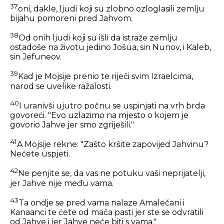
37
oni, dakle, ljudi koji su zlobno ozloglasili zemlju
bijahu pomoreni pred Jahvom.
38
Od onih ljudi koji su išli da istraže zemlju
ostadoše na životu jedino Jošua, sin Nunov, i Kaleb,
sin Jefuneov.
39
Kad je Mojsije prenio te riječi svim Izraelcima,
narod se uvelike ražalosti.
40
I uranivši ujutro počnu se uspinjati na vrh brda
govoreći. "Evo uzlazimo na mjesto o kojem je
govorio Jahve jer smo zgriješili."
41
A Mojsije rekne: "Zašto kršite zapovijed Jahvinu?
Nećete uspjeti.
42
Ne penjite se, da vas ne potuku vaši neprijatelji,
jer Jahve nije među vama.
43
Ta ondje se pred vama nalaze Amalečani i
Kanaanci te ćete od mača pasti jer ste se odvratili
od Jahve i jer Jahve neće biti s vama."