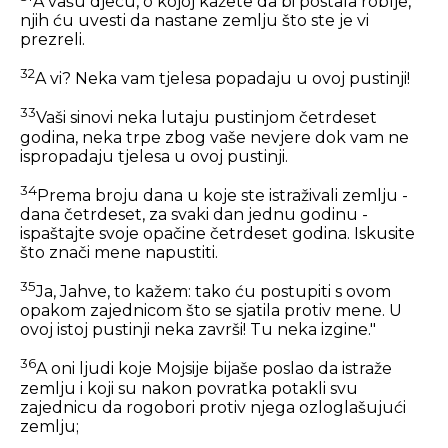
A vašu djecu, o kojoj kažete da bi postala roblje,
njih ću uvesti da nastane zemlju što ste je vi
prezreli.
32
A vi? Neka vam tjelesa popadaju u ovoj pustinji!
33
Vaši sinovi neka lutaju pustinjom četrdeset
godina, neka trpe zbog vaše nevjere dok vam ne
ispropadaju tjelesa u ovoj pustinji.
34
Prema broju dana u koje ste istraživali zemlju -
dana četrdeset, za svaki dan jednu godinu -
ispaštajte svoje opačine četrdeset godina. Iskusite
što znači mene napustiti.
35
Ja, Jahve, to kažem: tako ću postupiti s ovom
opakom zajednicom što se sjatila protiv mene. U
ovoj istoj pustinji neka završi! Tu neka izgine."
36
A oni ljudi koje Mojsije bijaše poslao da istraže
zemlju i koji su nakon povratka potakli svu
zajednicu da rogobori protiv njega ozloglašujući
zemlju;