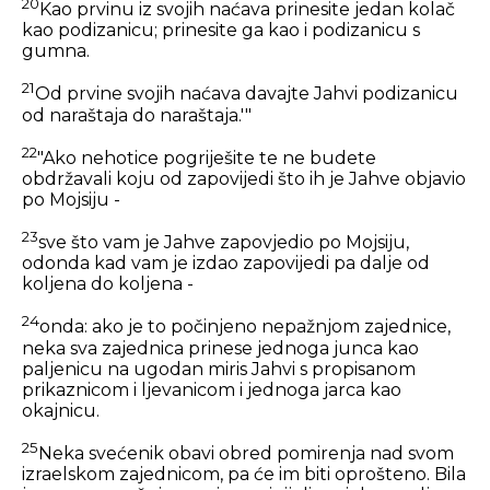
20
Kao prvinu iz svojih naćava prinesite jedan kolač
kao podizanicu; prinesite ga kao i podizanicu s
gumna.
21
Od prvine svojih naćava davajte Jahvi podizanicu
od naraštaja do naraštaja.'"
22
"Ako nehotice pogriješite te ne budete
obdržavali koju od zapovijedi što ih je Jahve objavio
po Mojsiju -
23
sve što vam je Jahve zapovjedio po Mojsiju,
odonda kad vam je izdao zapovijedi pa dalje od
koljena do koljena -
24
onda: ako je to počinjeno nepažnjom zajednice,
neka sva zajednica prinese jednoga junca kao
paljenicu na ugodan miris Jahvi s propisanom
prikaznicom i ljevanicom i jednoga jarca kao
okajnicu.
25
Neka svećenik obavi obred pomirenja nad svom
izraelskom zajednicom, pa će im biti oprošteno. Bila