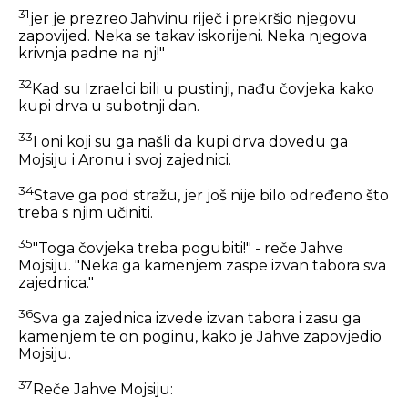
31
jer je prezreo Jahvinu riječ i prekršio njegovu
zapovijed. Neka se takav iskorijeni. Neka njegova
krivnja padne na nj!"
32
Kad su Izraelci bili u pustinji, nađu čovjeka kako
kupi drva u subotnji dan.
33
I oni koji su ga našli da kupi drva dovedu ga
Mojsiju i Aronu i svoj zajednici.
34
Stave ga pod stražu, jer još nije bilo određeno što
treba s njim učiniti.
35
"Toga čovjeka treba pogubiti!" - reče Jahve
Mojsiju. "Neka ga kamenjem zaspe izvan tabora sva
zajednica."
36
Sva ga zajednica izvede izvan tabora i zasu ga
kamenjem te on poginu, kako je Jahve zapovjedio
Mojsiju.
37
Reče Jahve Mojsiju: