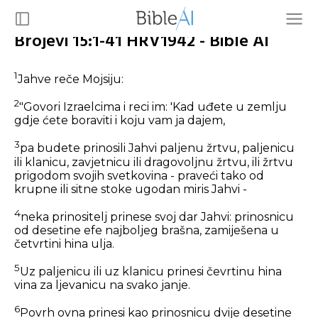
Brojevi 15:1-41 HRV1942 - Bible AI
1
Jahve reče Mojsiju:
2
"Govori Izraelcima i reci im: 'Kad uđete u zemlju
gdje ćete boraviti i koju vam ja dajem,
3
pa budete prinosili Jahvi paljenu žrtvu, paljenicu
ili klanicu, zavjetnicu ili dragovoljnu žrtvu, ili žrtvu
prigodom svojih svetkovina - praveći tako od
krupne ili sitne stoke ugodan miris Jahvi -
4
neka prinositelj prinese svoj dar Jahvi: prinosnicu
od desetine efe najboljeg brašna, zamiješena u
četvrtini hina ulja.
5
Uz paljenicu ili uz klanicu prinesi čevrtinu hina
vina za ljevanicu na svako janje.
6
Povrh ovna prinesi kao prinosnicu dvije desetine