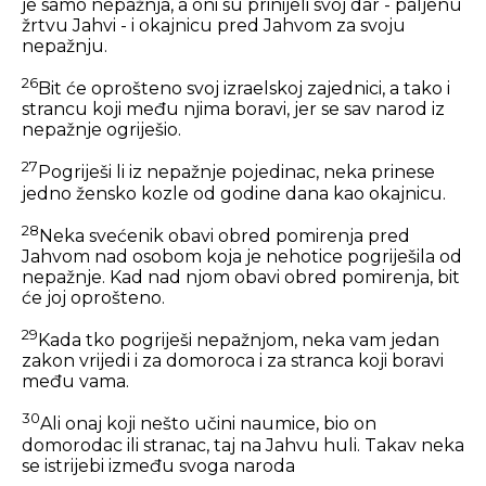
je samo nepažnja, a oni su prinijeli svoj dar - paljenu
žrtvu Jahvi - i okajnicu pred Jahvom za svoju
nepažnju.
26
Bit će oprošteno svoj izraelskoj zajednici, a tako i
strancu koji među njima boravi, jer se sav narod iz
nepažnje ogriješio.
27
Pogriješi li iz nepažnje pojedinac, neka prinese
jedno žensko kozle od godine dana kao okajnicu.
28
Neka svećenik obavi obred pomirenja pred
Jahvom nad osobom koja je nehotice pogriješila od
nepažnje. Kad nad njom obavi obred pomirenja, bit
će joj oprošteno.
29
Kada tko pogriješi nepažnjom, neka vam jedan
zakon vrijedi i za domoroca i za stranca koji boravi
među vama.
30
Ali onaj koji nešto učini naumice, bio on
domorodac ili stranac, taj na Jahvu huli. Takav neka
se istrijebi između svoga naroda