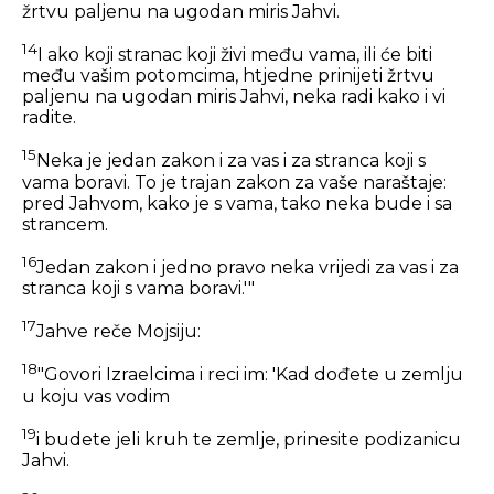
žrtvu paljenu na ugodan miris Jahvi.
14
I ako koji stranac koji živi među vama, ili će biti
među vašim potomcima, htjedne prinijeti žrtvu
paljenu na ugodan miris Jahvi, neka radi kako i vi
radite.
15
Neka je jedan zakon i za vas i za stranca koji s
vama boravi. To je trajan zakon za vaše naraštaje:
pred Jahvom, kako je s vama, tako neka bude i sa
strancem.
16
Jedan zakon i jedno pravo neka vrijedi za vas i za
stranca koji s vama boravi.'"
17
Jahve reče Mojsiju:
18
"Govori Izraelcima i reci im: 'Kad dođete u zemlju
u koju vas vodim
19
i budete jeli kruh te zemlje, prinesite podizanicu
Jahvi.