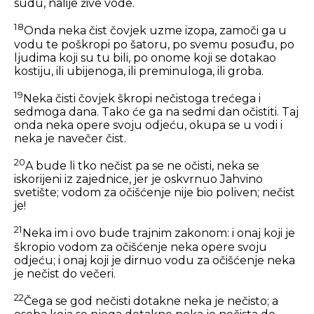
sudu, nalije žive vode.
18
Onda neka čist čovjek uzme izopa, zamoči ga u
vodu te poškropi po šatoru, po svemu posuđu, po
ljudima koji su tu bili, po onome koji se dotakao
kostiju, ili ubijenoga, ili preminuloga, ili groba.
19
Neka čisti čovjek škropi nečistoga trećega i
sedmoga dana. Tako će ga na sedmi dan očistiti. Taj
onda neka opere svoju odjeću, okupa se u vodi i
neka je navečer čist.
20
A bude li tko nečist pa se ne očisti, neka se
iskorijeni iz zajednice, jer je oskvrnuo Jahvino
svetište; vodom za očišćenje nije bio poliven; nečist
je!
21
Neka im i ovo bude trajnim zakonom: i onaj koji je
škropio vodom za očišćenje neka opere svoju
odjeću; i onaj koji je dirnuo vodu za očišćenje neka
je nečist do večeri.
22
Čega se god nečisti dotakne neka je nečisto; a