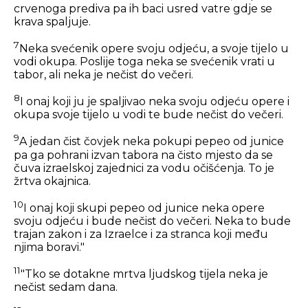
crvenoga prediva pa ih baci usred vatre gdje se
krava spaljuje.
7
Neka svećenik opere svoju odjeću, a svoje tijelo u
vodi okupa. Poslije toga neka se svećenik vrati u
tabor, ali neka je nečist do večeri.
8
I onaj koji ju je spaljivao neka svoju odjeću opere i
okupa svoje tijelo u vodi te bude nečist do večeri.
9
A jedan čist čovjek neka pokupi pepeo od junice
pa ga pohrani izvan tabora na čisto mjesto da se
čuva izraelskoj zajednici za vodu očišćenja. To je
žrtva okajnica.
10
I onaj koji skupi pepeo od junice neka opere
svoju odjeću i bude nečist do večeri. Neka to bude
trajan zakon i za Izraelce i za stranca koji među
njima boravi."
11
"Tko se dotakne mrtva ljudskog tijela neka je
nečist sedam dana.