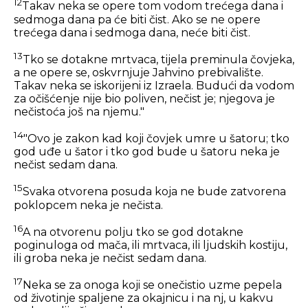
12
Takav neka se opere tom vodom trećega dana i
sedmoga dana pa će biti čist. Ako se ne opere
trećega dana i sedmoga dana, neće biti čist.
13
Tko se dotakne mrtvaca, tijela preminula čovjeka,
a ne opere se, oskvrnjuje Jahvino prebivalište.
Takav neka se iskorijeni iz Izraela. Budući da vodom
za očišćenje nije bio poliven, nečist je; njegova je
nečistoća još na njemu."
14
"Ovo je zakon kad koji čovjek umre u šatoru; tko
god uđe u šator i tko god bude u šatoru neka je
nečist sedam dana.
15
Svaka otvorena posuda koja ne bude zatvorena
poklopcem neka je nečista.
16
A na otvorenu polju tko se god dotakne
poginuloga od mača, ili mrtvaca, ili ljudskih kostiju,
ili groba neka je nečist sedam dana.
17
Neka se za onoga koji se onečistio uzme pepela
od životinje spaljene za okajnicu i na nj, u kakvu