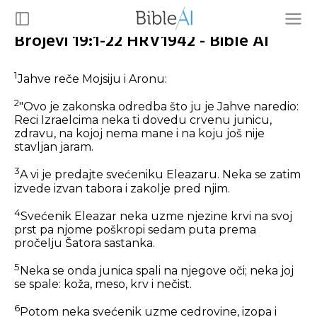
Brojevi 19:1-22 HRV1942 - Bible AI
1
Jahve reče Mojsiju i Aronu:
2
"Ovo je zakonska odredba što ju je Jahve naredio:
Reci Izraelcima neka ti dovedu crvenu junicu,
zdravu, na kojoj nema mane i na koju još nije
stavljan jaram.
3
A vi je predajte svećeniku Eleazaru. Neka se zatim
izvede izvan tabora i zakolje pred njim.
4
Svećenik Eleazar neka uzme njezine krvi na svoj
prst pa njome poškropi sedam puta prema
pročelju Šatora sastanka.
5
Neka se onda junica spali na njegove oči; neka joj
se spale: koža, meso, krv i nečist.
6
Potom neka svećenik uzme cedrovine, izopa i