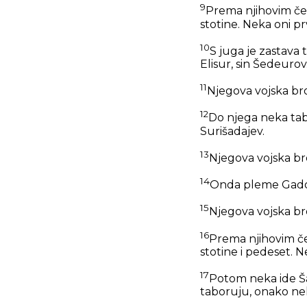
9
Prema njihovim četa
stotine. Neka oni pr
10
S juga je zastav
Elisur, sin Šedeurov
11
Njegova vojska broj
12
Do njega neka tab
Surišadajev.
13
Njegova vojska broj
14
Onda pleme Gadovo
15
Njegova vojska bro
16
Prema njihovim če
stotine i pedeset. N
17
Potom neka ide Ša
taboruju, onako nek