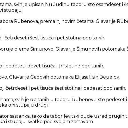
ma, svih je upisanih u Judinu taboru sto osamdeset i šest
vi stupaju!
a tabora Rubenova, prema njihovim četama. Glavar je R
.
i četrdeset i šest tisuća i pet stotina popisanih.
oruje pleme Šimunovo. Glavar je Šimunovih potomaka Š
i pedeset i devet tisuća i tri stotine popisanih.
. Glavar je Gadovih potomaka Elijasaf, sin Deuelov.
ji četrdeset i pet tisuća šest stotina i pedeset popisanih.
tama, svih je upisanih u taboru Rubenovu sto pedeset i j
eka oni stupaju drugi!
tor sastanka, tako da tabor levitski bude usred drugih 
a i stupaju: svatko pod svojom zastavom.