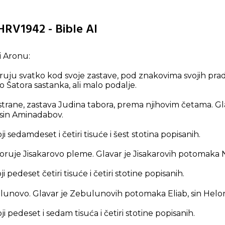
 HRV1942 - Bible AI
i Aronu:
oruju svatko kod svoje zastave, pod znakovima svojih pr
 Šatora sastanka, ali malo podalje.
e strane, zastava Judina tabora, prema njihovim četama. Gl
sin Aminadabov.
i sedamdeset i četiri tisuće i šest stotina popisanih.
ruje Jisakarovo pleme. Glavar je Jisakarovih potomaka N
 pedeset četiri tisuće i četiri stotine popisanih.
novo. Glavar je Zebulunovih potomaka Eliab, sin Helo
i pedeset i sedam tisuća i četiri stotine popisanih.