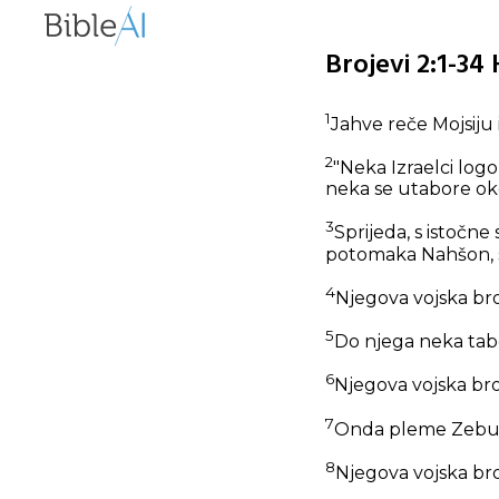
Brojevi 2:1-34
1
Jahve reče Mojsiju 
2
"Neka Izraelci log
neka se utabore oko
3
Sprijeda, s istočn
potomaka Nahšon, 
4
Njegova vojska broj
5
Do njega neka tabo
6
Njegova vojska broji
7
Onda pleme Zebulu
8
Njegova vojska broj