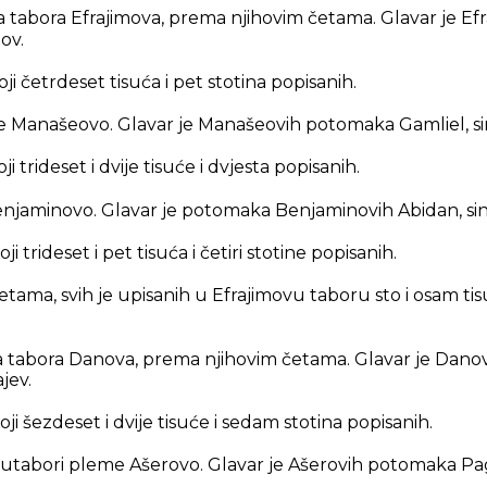
a tabora Efrajimova, prema njihovim četama. Glavar je E
ov.
ji četrdeset tisuća i pet stotina popisanih.
e Manašeovo. Glavar je Manašeovih potomaka Gamliel, s
i trideset i dvije tisuće i dvjesta popisanih.
jaminovo. Glavar je potomaka Benjaminovih Abidan, sin 
i trideset i pet tisuća i četiri stotine popisanih.
tama, svih je upisanih u Efrajimovu taboru sto i osam tisu
va tabora Danova, prema njihovim četama. Glavar je Dan
jev.
ji šezdeset i dvije tisuće i sedam stotina popisanih.
utabori pleme Ašerovo. Glavar je Ašerovih potomaka Pagi