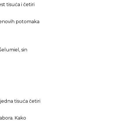
 tisuća i četiri
ubenovih potomaka
elumiel, sin
edna tisuća četiri
tabora. Kako