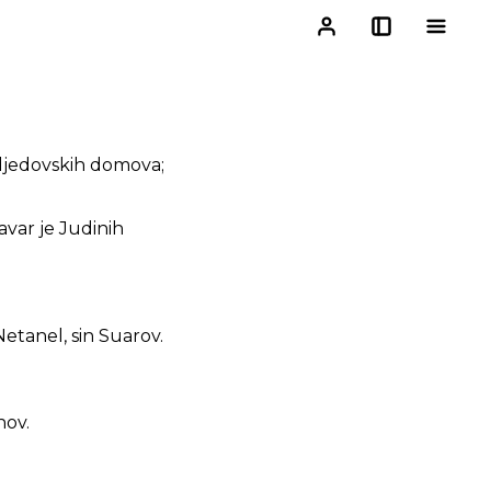
adjedovskih domova;
avar je Judinih
etanel, sin Suarov.
nov.