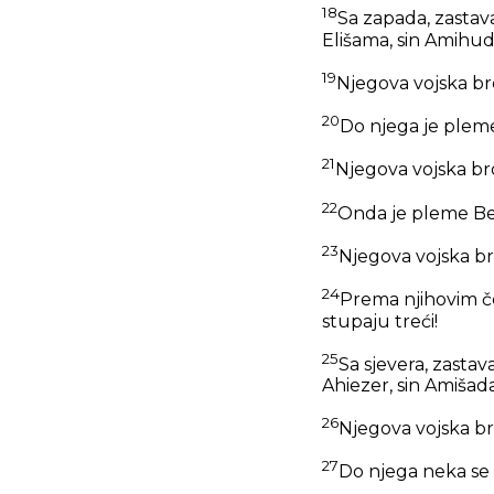
18
Sa zapada, zastav
Elišama, sin Amihud
19
Njegova vojska bro
20
Do njega je plem
21
Njegova vojska broj
22
Onda je pleme Ben
23
Njegova vojska broj
24
Prema njihovim če
stupaju treći!
25
Sa sjevera, zasta
Ahiezer, sin Amišada
26
Njegova vojska bro
27
Do njega neka se 