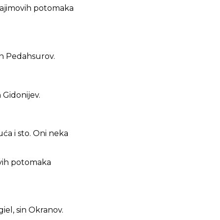
frajimovih potomaka
in Pedahsurov.
Gidonijev.
ća i sto. Oni neka
ovih potomaka
el, sin Okranov.