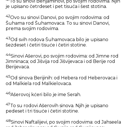
To su sinovi Benjaminovi, po svojim rodovima. Njih
je upisano četrdeset i pet tisuća i šest stotina.
42
Ovo su sinovi Danovi, po svojim rodovima: od
Šuhama rod Šuhamovaca. To su sinovi Danovi,
prema svojim rodovima.
43
Od svih rodova Šuhamovaca bilo je upisano
šezdeset i četiri tisuće i četiri stotine.
44
Sinovi Ašerovi, po svojim rodovima: od Jimne rod
Jimninaca; od Jišvija rod Jišvijevaca i od Berije rod
Berijevaca.
45
Od sinova Berijinih: od Hebera rod Heberovaca i
od Malkiela rod Malkielovaca.
46
Ašerovoj kćeri bilo je ime Serah.
47
To su rodovi Ašerovih sinova. Njih je upisano
pedeset i tri tisuće i četiri stotine.
48
Sinovi Naftalijevi, po svojim rodovima: od Jahseela