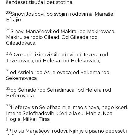
šezdeset tisuća i pet stotina.
28
Sinovi Josipovi, po svojim rodovima: Manaše i
Efrajim.
29
Sinovi Manašeovi: od Makira rod Makirovaca.
Makiru se rodio Gilead. Od Gileada rod
Gileadovaca.
30
Ovo su bili sinovi Gileadovi: od Jezera rod
Jezerovaca; od Heleka rod Helekovaca;
31
od Asriela rod Asrielovaca; od Šekema rod
Šekemovaca;
32
od Šemide rod Šemidinaca i od Hefera rod
Heferovaca.
33
Heferov sin Selofhad nije imao sinova, nego kćeri.
Imena Selofhadovih kćeri bila su: Mahla, Noa,
Hogla, Milka i Tirsa.
34
To su Manašeovi rodovi. Njih je upisano pedeset i