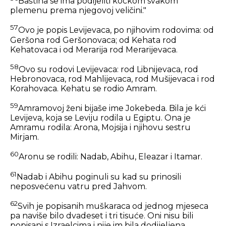
Baština se ima podijeliti kockom svakom
plemenu prema njegovoj veličini."
57
Ovo je popis Levijevaca, po njihovim rodovima: od
Geršona rod Geršonovaca; od Kehata rod
Kehatovaca i od Merarija rod Merarijevaca.
58
Ovo su rodovi Levijevaca: rod Libnijevaca, rod
Hebronovaca, rod Mahlijevaca, rod Mušijevaca i rod
Korahovaca. Kehatu se rodio Amram.
59
Amramovoj ženi bijaše ime Jokebeda. Bila je kći
Levijeva, koja se Leviju rodila u Egiptu. Ona je
Amramu rodila: Arona, Mojsija i njihovu sestru
Mirjam.
60
Aronu se rodili: Nadab, Abihu, Eleazar i Itamar.
61
Nadab i Abihu poginuli su kad su prinosili
neposvećenu vatru pred Jahvom.
62
Svih je popisanih muškaraca od jednog mjeseca
pa naviše bilo dvadeset i tri tisuće. Oni nisu bili
popisani s Izraelcima i nije im bila dodijeljena