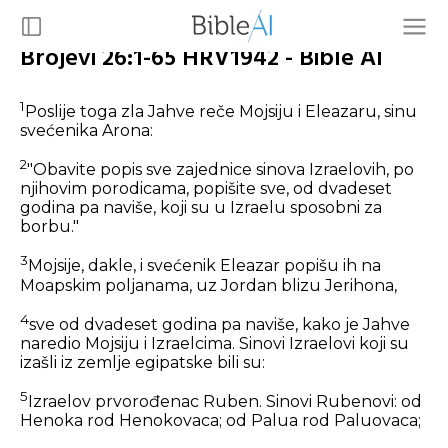
Brojevi 26:1-65 HRV1942 - Bible AI
1
Poslije toga zla Jahve reče Mojsiju i Eleazaru, sinu
svećenika Arona:
2
"Obavite popis sve zajednice sinova Izraelovih, po
njihovim porodicama, popišite sve, od dvadeset
godina pa naviše, koji su u Izraelu sposobni za
borbu."
3
Mojsije, dakle, i svećenik Eleazar popišu ih na
Moapskim poljanama, uz Jordan blizu Jerihona,
4
sve od dvadeset godina pa naviše, kako je Jahve
naredio Mojsiju i Izraelcima. Sinovi Izraelovi koji su
izašli iz zemlje egipatske bili su:
5
Izraelov prvorođenac Ruben. Sinovi Rubenovi: od
Henoka rod Henokovaca; od Palua rod Paluovaca;