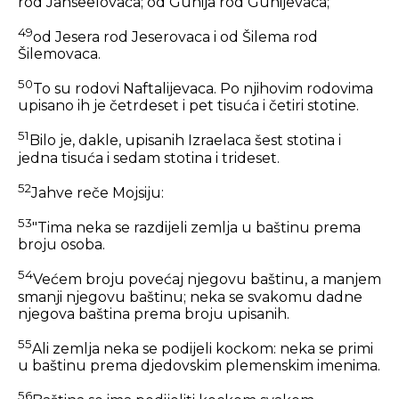
rod Jahseelovaca; od Gunija rod Gunijevaca;
49
od Jesera rod Jeserovaca i od Šilema rod
Šilemovaca.
50
To su rodovi Naftalijevaca. Po njihovim rodovima
upisano ih je četrdeset i pet tisuća i četiri stotine.
51
Bilo je, dakle, upisanih Izraelaca šest stotina i
jedna tisuća i sedam stotina i trideset.
52
Jahve reče Mojsiju:
53
"Tima neka se razdijeli zemlja u baštinu prema
broju osoba.
54
Većem broju povećaj njegovu baštinu, a manjem
smanji njegovu baštinu; neka se svakomu dadne
njegova baština prema broju upisanih.
55
Ali zemlja neka se podijeli kockom: neka se primi
u baštinu prema djedovskim plemenskim imenima.
56