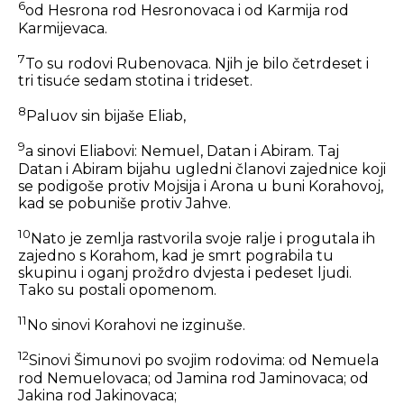
6
od Hesrona rod Hesronovaca i od Karmija rod
Karmijevaca.
7
To su rodovi Rubenovaca. Njih je bilo četrdeset i
tri tisuće sedam stotina i trideset.
8
Paluov sin bijaše Eliab,
9
a sinovi Eliabovi: Nemuel, Datan i Abiram. Taj
Datan i Abiram bijahu ugledni članovi zajednice koji
se podigoše protiv Mojsija i Arona u buni Korahovoj,
kad se pobuniše protiv Jahve.
10
Nato je zemlja rastvorila svoje ralje i progutala ih
zajedno s Korahom, kad je smrt pograbila tu
skupinu i oganj proždro dvjesta i pedeset ljudi.
Tako su postali opomenom.
11
No sinovi Korahovi ne izginuše.
12
Sinovi Šimunovi po svojim rodovima: od Nemuela
rod Nemuelovaca; od Jamina rod Jaminovaca; od
Jakina rod Jakinovaca;