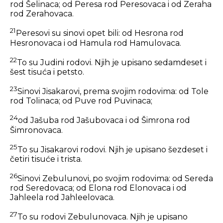
rod Šelinaca; od Peresa rod Peresovaca i od Zeraha
rod Zerahovaca.
21
Peresovi su sinovi opet bili: od Hesrona rod
Hesronovaca i od Hamula rod Hamulovaca.
22
To su Judini rodovi. Njih je upisano sedamdeset i
šest tisuća i petsto.
23
Sinovi Jisakarovi, prema svojim rodovima: od Tole
rod Tolinaca; od Puve rod Puvinaca;
24
od Jašuba rod Jašubovaca i od Šimrona rod
Šimronovaca.
25
To su Jisakarovi rodovi. Njih je upisano šezdeset i
četiri tisuće i trista.
26
Sinovi Zebulunovi, po svojim rodovima: od Sereda
rod Seredovaca; od Elona rod Elonovaca i od
Jahleela rod Jahleelovaca.
27
To su rodovi Zebulunovaca. Njih je upisano