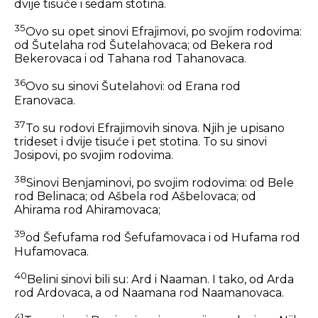
dvije tisuće i sedam stotina.
35
Ovo su opet sinovi Efrajimovi, po svojim rodovima:
od Šutelaha rod Šutelahovaca; od Bekera rod
Bekerovaca i od Tahana rod Tahanovaca.
36
Ovo su sinovi Šutelahovi: od Erana rod
Eranovaca.
37
To su rodovi Efrajimovih sinova. Njih je upisano
trideset i dvije tisuće i pet stotina. To su sinovi
Josipovi, po svojim rodovima.
38
Sinovi Benjaminovi, po svojim rodovima: od Bele
rod Belinaca; od Ašbela rod Ašbelovaca; od
Ahirama rod Ahiramovaca;
39
od Šefufama rod Šefufamovaca i od Hufama rod
Hufamovaca.
40
Belini sinovi bili su: Ard i Naaman. I tako, od Arda
rod Ardovaca, a od Naamana rod Naamanovaca.
41