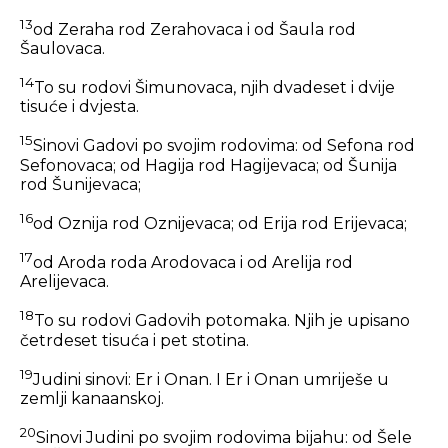
13
od Zeraha rod Zerahovaca i od Šaula rod
Šaulovaca.
14
To su rodovi Šimunovaca, njih dvadeset i dvije
tisuće i dvjesta.
15
Sinovi Gadovi po svojim rodovima: od Sefona rod
Sefonovaca; od Hagija rod Hagijevaca; od Šunija
rod Šunijevaca;
16
od Oznija rod Oznijevaca; od Erija rod Erijevaca;
17
od Aroda roda Arodovaca i od Arelija rod
Arelijevaca.
18
To su rodovi Gadovih potomaka. Njih je upisano
četrdeset tisuća i pet stotina.
19
Judini sinovi: Er i Onan. I Er i Onan umriješe u
zemlji kanaanskoj.
20
Sinovi Judini po svojim rodovima bijahu: od Šele