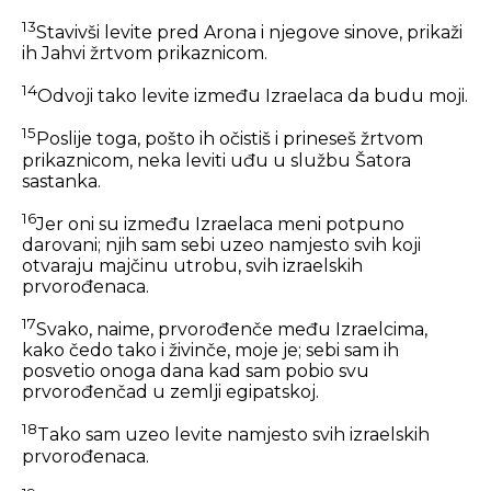
13
Stavivši levite pred Arona i njegove sinove, prikaži
ih Jahvi žrtvom prikaznicom.
14
Odvoji tako levite između Izraelaca da budu moji.
15
Poslije toga, pošto ih očistiš i prineseš žrtvom
prikaznicom, neka leviti uđu u službu Šatora
sastanka.
16
Jer oni su između Izraelaca meni potpuno
darovani; njih sam sebi uzeo namjesto svih koji
otvaraju majčinu utrobu, svih izraelskih
prvorođenaca.
17
Svako, naime, prvorođenče među Izraelcima,
kako čedo tako i živinče, moje je; sebi sam ih
posvetio onoga dana kad sam pobio svu
prvorođenčad u zemlji egipatskoj.
18
Tako sam uzeo levite namjesto svih izraelskih
prvorođenaca.