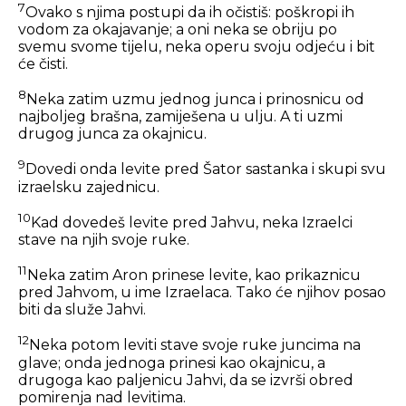
7
Ovako s njima postupi da ih očistiš: poškropi ih
vodom za okajavanje; a oni neka se obriju po
svemu svome tijelu, neka operu svoju odjeću i bit
će čisti.
8
Neka zatim uzmu jednog junca i prinosnicu od
najboljeg brašna, zamiješena u ulju. A ti uzmi
drugog junca za okajnicu.
9
Dovedi onda levite pred Šator sastanka i skupi svu
izraelsku zajednicu.
10
Kad dovedeš levite pred Jahvu, neka Izraelci
stave na njih svoje ruke.
11
Neka zatim Aron prinese levite, kao prikaznicu
pred Jahvom, u ime Izraelaca. Tako će njihov posao
biti da služe Jahvi.
12
Neka potom leviti stave svoje ruke juncima na
glave; onda jednoga prinesi kao okajnicu, a
drugoga kao paljenicu Jahvi, da se izvrši obred
pomirenja nad levitima.