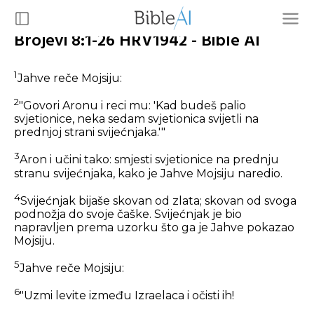
Brojevi 8:1-26 HRV1942 - Bible AI
1
Jahve reče Mojsiju:
2
"Govori Aronu i reci mu: 'Kad budeš palio
svjetionice, neka sedam svjetionica svijetli na
prednjoj strani svijećnjaka.'"
3
Aron i učini tako: smjesti svjetionice na prednju
stranu svijećnjaka, kako je Jahve Mojsiju naredio.
4
Svijećnjak bijaše skovan od zlata; skovan od svoga
podnožja do svoje čaške. Svijećnjak je bio
napravljen prema uzorku što ga je Jahve pokazao
Mojsiju.
5
Jahve reče Mojsiju:
6
"Uzmi levite između Izraelaca i očisti ih!