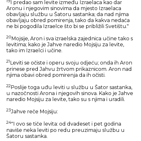
19
I predao sam levite između Izraelaca kao dar
Aronu i njegovim sinovima da mjesto Izraelaca
obavljaju službu u Šatoru sastanka; da nad njima
obavljaju obred pomirenja, tako da kakva nedaća
ne bi pogodila Izraelce što bi se približili Svetištu."
20
Mojsije, Aron i sva izraelska zajednica učine tako s
levitima; kako je Jahve naredio Mojsiju za levite,
tako im Izraelci i učine.
21
Leviti se očiste i operu svoju odjeću; onda ih Aron
prinese pred Jahvu žrtvom prikaznicom. Aron nad
njima obavi obred pomirenja da ih očisti.
22
Poslije toga uđu leviti u službu u Šator sastanka,
u nazočnosti Arona i njegovih sinova. Kako je Jahve
naredio Mojsiju za levite, tako su s njima i uradili.
23
Jahve reče Mojsiju:
24
"I ovo se tiče levita: od dvadeset i pet godina
naviše neka leviti po redu preuzimaju službu u
Šatoru sastanka.