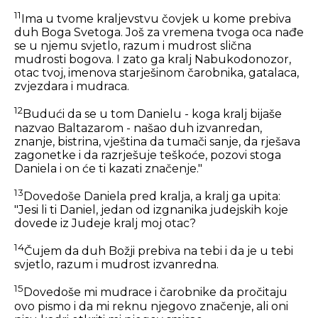
11
Ima u tvome kraljevstvu čovjek u kome prebiva
duh Boga Svetoga. Još za vremena tvoga oca nađe
se u njemu svjetlo, razum i mudrost slična
mudrosti bogova. I zato ga kralj Nabukodonozor,
otac tvoj, imenova starješinom čarobnika, gatalaca,
zvjezdara i mudraca.
12
Budući da se u tom Danielu - koga kralj bijaše
nazvao Baltazarom - našao duh izvanredan,
znanje, bistrina, vještina da tumači sanje, da rješava
zagonetke i da razrješuje teškoće, pozovi stoga
Daniela i on će ti kazati značenje."
13
Dovedoše Daniela pred kralja, a kralj ga upita:
"Jesi li ti Daniel, jedan od izgnanika judejskih koje
dovede iz Judeje kralj moj otac?
14
Čujem da duh Božji prebiva na tebi i da je u tebi
svjetlo, razum i mudrost izvanredna.
15
Dovedoše mi mudrace i čarobnike da pročitaju
ovo pismo i da mi reknu njegovo značenje, ali oni