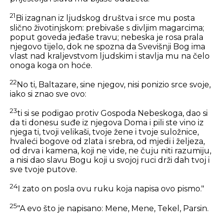
21
Bi izagnan iz ljudskog društva i srce mu posta
slično životinjskom: prebivaše s divljim magarcima;
poput goveda jeđaše travu; nebeska je rosa prala
njegovo tijelo, dok ne spozna da Svevišnji Bog ima
vlast nad kraljevstvom ljudskim i stavlja mu na čelo
onoga koga on hoće.
22
No ti, Baltazare, sine njegov, nisi ponizio srce svoje,
iako si znao sve ovo:
23
ti si se podigao protiv Gospoda Nebeskoga, dao si
da ti donesu suđe iz njegova Doma i pili ste vino iz
njega ti, tvoji velikaši, tvoje žene i tvoje suložnice,
hvaleći bogove od zlata i srebra, od mjedi i željeza,
od drva i kamena, koji ne vide, ne čuju niti razumiju,
a nisi dao slavu Bogu koji u svojoj ruci drži dah tvoj i
sve tvoje putove.
24
I zato on posla ovu ruku koja napisa ovo pismo."
25
"A evo što je napisano: Mene, Mene, Tekel, Parsin.