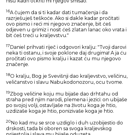
nisu kadri otkriti mi njegov smisao.
16
A čujem da si ti kadar dati tumačenja i da
razrješuješ teškoće. Ako si dakle kadar pročitati
ovo pismo i reći mi njegovo značenje, bit ćeš
odjeven u grimiz i nosit ćeš zlatan lanac oko vrata i
bit ćeš treći u kraljevstvu."
17
Daniel prihvati riječ i odgovori kralju: "Tvoji darovi
neka ti ostanu, i svoje poklone daj drugima! A ja ću
pročitati ovo pismo kralju i kazat ću mu njegovo
značenje.
18
O kralju, Bog je Svevišnji dao kraljevstvo, veličinu,
veličanstvo i slavu Nabukodonozoru, ocu tvome.
19
Zbog veličine koju mu bijaše dao drhtahu od
straha pred njim narodi, plemena i jezici: on ubijaše
po svojoj volji, ostavljaše na životu koga je htio,
uzdizaše koga je htio, ponizivaše koga je htio.
20
No kad mu se srce uzdiglo i duh uzobijestio do
drskosti, tada bi oboren sa svoga kraljevskog
prijestolja i slava mu bijaše oduzeta.