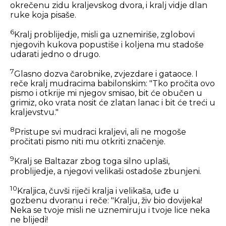
okrečenu zidu kraljevskog dvora, i kralj vidje dlan
ruke koja pisaše.
6
Kralj problijedje, misli ga uznemiriše, zglobovi
njegovih kukova popustiše i koljena mu stadoše
udarati jedno o drugo.
7
Glasno dozva čarobnike, zvjezdare i gataoce. I
reče kralj mudracima babilonskim: "Tko pročita ovo
pismo i otkrije mi njegov smisao, bit će obučen u
grimiz, oko vrata nosit će zlatan lanac i bit će treći u
kraljevstvu."
8
Pristupe svi mudraci kraljevi, ali ne mogoše
pročitati pismo niti mu otkriti značenje.
9
Kralj se Baltazar zbog toga silno uplaši,
problijedje, a njegovi velikaši ostadoše zbunjeni.
10
Kraljica, čuvši riječi kralja i velikaša, uđe u
gozbenu dvoranu i reče: "Kralju, živ bio dovijeka!
Neka se tvoje misli ne uznemiruju i tvoje lice neka
ne blijedi!