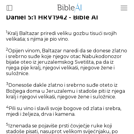
Daniel 5:1 HRV1942 - Bible AI
1
Kralj Baltazar priredi veliku gozbu tisući svojih
velikaša; s njima je pio vino.
2
Opijen vinom, Baltazar naredi da se donese zlatno
i srebrno suđe koje njegov otac Nabukodonozor
bijaše oteo iz jeruzalemskog Svetišta, pa da iz
njega pije kralj, njegovi velikaši, njegove žene i
suložnice.
3
Donesoše dakle zlatno i srebrno suđe oteto iz
Božjega doma u Jeruzalemu i stadoše piti iz njega
kralj i njegovi velikaši, njegove žene i suložnice.
4
Pili su vino i slavili svoje bogove od zlata i srebra,
mjedi i željeza, drva i kamena.
5
Iznenada se pojaviše prsti čovječje ruke koji
stadoše pisati, nasuprot velikom svijećnjaku, po