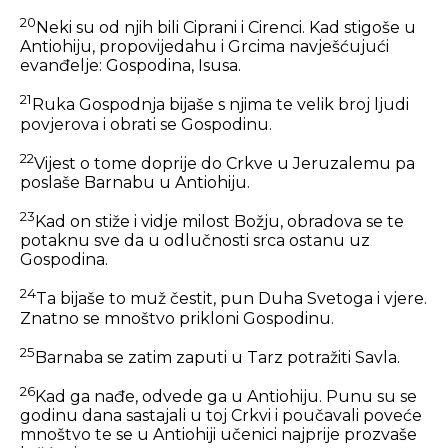
20
Neki su od njih bili Ciprani i Cirenci. Kad stigoše u
Antiohiju, propovijedahu i Grcima navješćujući
evanđelje: Gospodina, Isusa.
21
Ruka Gospodnja bijaše s njima te velik broj ljudi
povjerova i obrati se Gospodinu.
22
Vijest o tome doprije do Crkve u Jeruzalemu pa
poslaše Barnabu u Antiohiju.
23
Kad on stiže i vidje milost Božju, obradova se te
potaknu sve da u odlučnosti srca ostanu uz
Gospodina.
24
Ta bijaše to muž čestit, pun Duha Svetoga i vjere.
Znatno se mnoštvo prikloni Gospodinu.
25
Barnaba se zatim zaputi u Tarz potražiti Savla.
26
Kad ga nađe, odvede ga u Antiohiju. Punu su se
godinu dana sastajali u toj Crkvi i poučavali poveće
mnoštvo te se u Antiohiji učenici najprije prozvaše