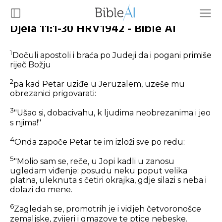
Djela 11:1-30 HRV1942 - Bible AI
1
Dočuli apostoli i braća po Judeji da i pogani primiše
riječ Božju
2
pa kad Petar uziđe u Jeruzalem, uzeše mu
obrezanici prigovarati:
3
"Ušao si, dobacivahu, k ljudima neobrezanima i jeo
s njima!"
4
Onda započe Petar te im izloži sve po redu:
5
"Molio sam se, reče, u Jopi kadli u zanosu
ugledam viđenje: posudu neku poput velika
platna, uleknuta s četiri okrajka, gdje silazi s neba i
dolazi do mene.
6
Zagledah se, promotrih je i vidjeh četvoronošce
zemaljske, zvijeri i gmazove te ptice nebeske.