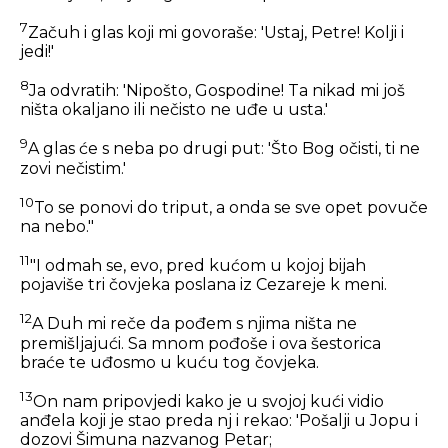
7
Začuh i glas koji mi govoraše:
'Ustaj, Petre! Kolji i
jedi!'
8
Ja odvratih: 'Nipošto, Gospodine! Ta nikad mi još
ništa okaljano ili nečisto ne uđe u usta.'
9
A glas će s neba po drugi put:
'Što Bog očisti, ti ne
zovi nečistim.'
10
To se ponovi do triput, a onda se sve opet povuče
na nebo."
11
"I odmah se, evo, pred kućom u kojoj bijah
pojaviše tri čovjeka poslana iz Cezareje k meni.
12
A Duh mi reče da pođem s njima ništa ne
premišljajući. Sa mnom pođoše i ova šestorica
braće te uđosmo u kuću tog čovjeka.
13
On nam pripovjedi kako je u svojoj kući vidio
anđela koji je stao preda nj i rekao: 'Pošalji u Jopu i
dozovi Šimuna nazvanog Petar;