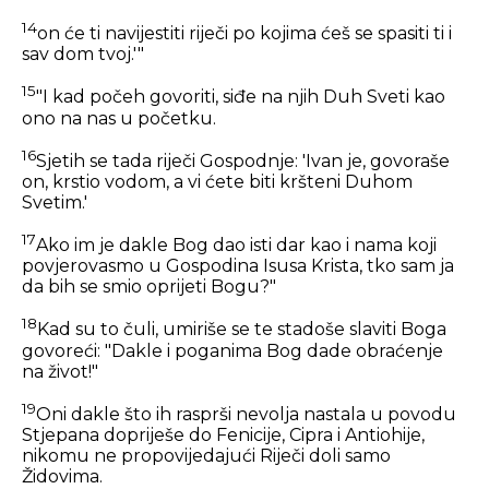
14
on će ti navijestiti riječi po kojima ćeš se spasiti ti i
sav dom tvoj.'"
15
"I kad počeh govoriti, siđe na njih Duh Sveti kao
ono na nas u početku.
16
Sjetih se tada riječi Gospodnje:
'Ivan je, govoraše
on, krstio vodom, a vi ćete biti kršteni Duhom
Svetim.'
17
Ako im je dakle Bog dao isti dar kao i nama koji
povjerovasmo u Gospodina Isusa Krista, tko sam ja
da bih se smio oprijeti Bogu?"
18
Kad su to čuli, umiriše se te stadoše slaviti Boga
govoreći: "Dakle i poganima Bog dade obraćenje
na život!"
19
Oni dakle što ih rasprši nevolja nastala u povodu
Stjepana dopriješe do Fenicije, Cipra i Antiohije,
nikomu ne propovijedajući Riječi doli samo
Židovima.