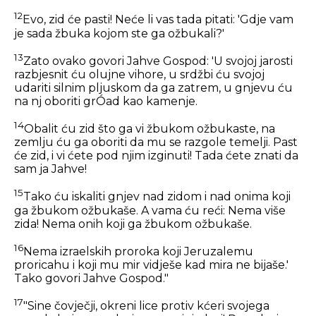
12
Evo, zid će pasti! Neće li vas tada pitati: 'Gdje vam
je sada žbuka kojom ste ga ožbukali?'
13
Zato ovako govori Jahve Gospod: 'U svojoj jarosti
razbjesnit ću olujne vihore, u srdžbi ću svojoj
udariti silnim pljuskom da ga zatrem, u gnjevu ću
na nj oboriti grÓad kao kamenje.
14
Obalit ću zid što ga vi žbukom ožbukaste, na
zemlju ću ga oboriti da mu se razgole temelji. Past
će zid, i vi ćete pod njim izginuti! Tada ćete znati da
sam ja Jahve!
15
Tako ću iskaliti gnjev nad zidom i nad onima koji
ga žbukom ožbukaše. A vama ću reći: Nema više
zida! Nema onih koji ga žbukom ožbukaše.
16
Nema izraelskih proroka koji Jeruzalemu
proricahu i koji mu mir vidješe kad mira ne bijaše.'
Tako govori Jahve Gospod."
17
"Sine čovječji, okreni lice protiv kćeri svojega