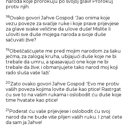
naroda koje prorokuju po svojoj glavi! Prorokuj
protiv njih:
18
Ovako govori Jahve Gospod: 'Jao onima koje
vezu poveze za svačije ruke i koje prave prijevjese
za glave svake veličine da ulove duše! Mislite li
uloviti sve duše mojega naroda a svoje duše
sačuvati žive?
19
Obeščašćujete me pred mojim narodom za šaku
ječma, za zalogaj kruha, ubijajući duše koje ne bi
trebale da umru, a spasavajući one koje ne bi
trebale da žive; i obmanjujete tako narod moj koji
rado sluša vaše laži.'
20
Zato ovako govori Jahve Gospod: 'Evo me protiv
vaših poveza kojima lovite duše kao ptice! Rastrgat
ću sve to na vašim rukama i oslobodit ću duše koje
time hvatate kao ptice!
21
Poderat ću vaše prijevjese i oslobodit ću svoj
narod da ne bude više plijen vaših ruku. I znat ćete
da sam ja Jahve!