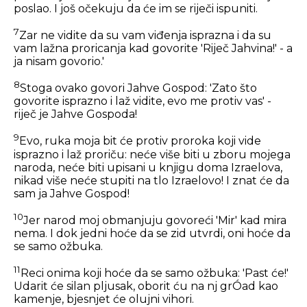
poslao. I još očekuju da će im se riječi ispuniti.
7
Zar ne vidite da su vam viđenja isprazna i da su
vam lažna proricanja kad govorite 'Riječ Jahvina!' - a
ja nisam govorio.'
8
Stoga ovako govori Jahve Gospod: 'Zato što
govorite isprazno i laž vidite, evo me protiv vas' -
riječ je Jahve Gospoda!
9
Evo, ruka moja bit će protiv proroka koji vide
isprazno i laž proriču: neće više biti u zboru mojega
naroda, neće biti upisani u knjigu doma Izraelova,
nikad više neće stupiti na tlo Izraelovo! I znat će da
sam ja Jahve Gospod!
10
Jer narod moj obmanjuju govoreći 'Mir' kad mira
nema. I dok jedni hoće da se zid utvrdi, oni hoće da
se samo ožbuka.
11
Reci onima koji hoće da se samo ožbuka: 'Past će!'
Udarit će silan pljusak, oborit ću na nj grÓad kao
kamenje, bjesnjet će olujni vihori.