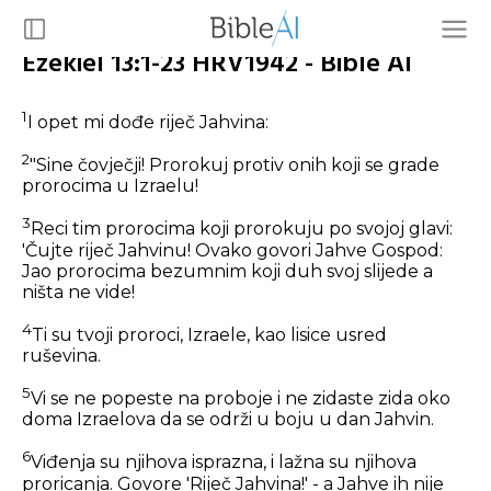
Ezekiel 13:1-23 HRV1942 - Bible AI
1
I opet mi dođe riječ Jahvina:
2
"Sine čovječji! Prorokuj protiv onih koji se grade
prorocima u Izraelu!
3
Reci tim prorocima koji prorokuju po svojoj glavi:
'Čujte riječ Jahvinu! Ovako govori Jahve Gospod:
Jao prorocima bezumnim koji duh svoj slijede a
ništa ne vide!
4
Ti su tvoji proroci, Izraele, kao lisice usred
ruševina.
5
Vi se ne popeste na proboje i ne zidaste zida oko
doma Izraelova da se održi u boju u dan Jahvin.
6
Viđenja su njihova isprazna, i lažna su njihova
proricanja. Govore 'Riječ Jahvina!' - a Jahve ih nije