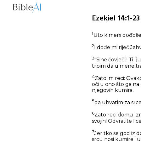
Ezekiel 14:1-2
1
Uto k meni dođoše n
2
I dođe mi riječ Jahv
3
"Sine čovječji! Ti l
trpim da u mene tra
4
Zato im reci: Ovak
oči u ono što ga na
njegovih kumira,
5
da uhvatim za srce
6
Zato reci domu Izr
svojih! Odvratite li
7
Jer tko se god iz 
srcu nosi kumire i 