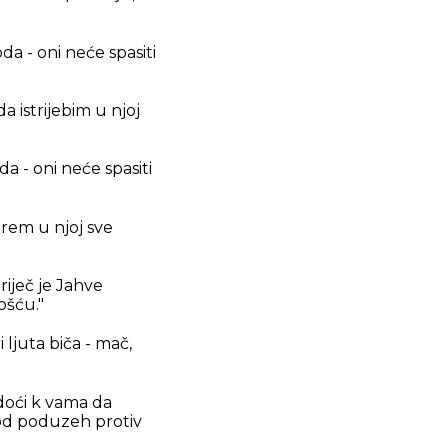
da - oni neće spasiti
a istrijebim u njoj
a - oni neće spasiti
trem u njoj sve
riječ je Jahve
ošću."
ljuta biča - mač,
e doći k vama da
 god poduzeh protiv