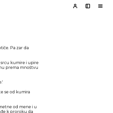
otiče. Pa zar da
 srcu kumire i upire
 ću mu prema mnoštvu
.'
te se od kumira
odmetne od mene i u
dođe k proroku da