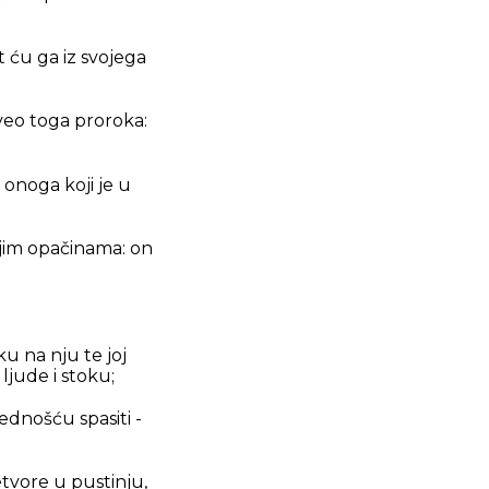
t ću ga iz svojega
aveo toga proroka:
 onoga koji je u
ojim opačinama: on
ku na nju te joj
ljude i stoku;
vednošću spasiti -
etvore u pustinju,