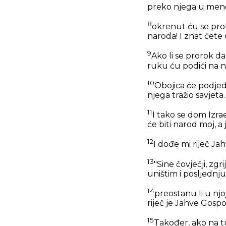
preko njega u mene 
8
okrenut ću se proti
naroda! I znat ćete 
9
Ako li se prorok da
ruku ću podići na nj
10
Obojica će podjedn
njega tražio savjeta.
11
I tako se dom Izra
će biti narod moj, a 
12
I dođe mi riječ Jah
13
"Sine čovječji, zg
uništim i posljednju
14
preostanu li u njo
riječ je Jahve Gosp
15
Također, ako na tu