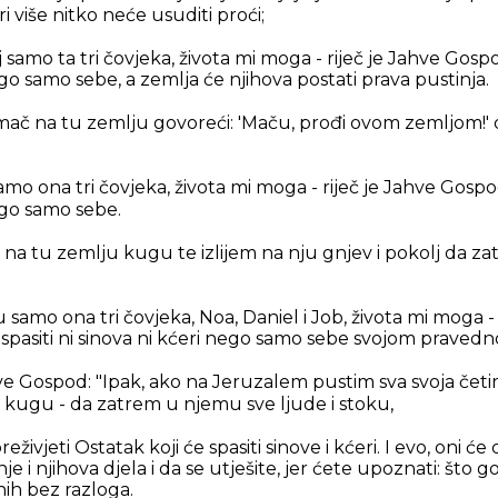
i više nitko neće usuditi proći;
j samo ta tri čovjeka, života mi moga - riječ je Jahve Gospo
ego samo sebe, a zemlja će njihova postati prava pustinja.
 mač na tu zemlju govoreći: 'Maču, prođi ovom zemljom!' d
amo ona tri čovjeka, života mi moga - riječ je Jahve Gospod
ego samo sebe.
em na tu zemlju kugu te izlijem na nju gnjev i pokolj da za
 samo ona tri čovjeka, Noa, Daniel i Job, života mi moga - 
spasiti ni sinova ni kćeri nego samo sebe svojom pravedn
 Gospod: "Ipak, ako na Jeruzalem pustim sva svoja četiri 
 i kugu - da zatrem u njemu sve ljude i stoku,
živjeti Ostatak koji će spasiti sinove i kćeri. I evo, oni ć
nje i njihova djela i da se utješite, jer ćete upoznati: što
ih bez razloga.