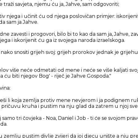
traži savjeta, njemu ću ja, Jahve, sam odgovoriti;
v njega i učinit ću od njega poslovičan primjer: iskorijeni
da sam ja Jahve.
dne zavesti i progovori, bilo bi to kao da sam ja, Jahve, z
ega i iskorijenit ću ga iz svojega naroda izraelskoga.
ako snositi grijeh svoj: grijeh prorokov jednak je grijehu
elov više neće odmetati od mene i neće se više kaljati sv
ja ću biti njegov Bog' - riječ je Jahve Gospoda."
vina:
riješi li koja zemlja protiv mene nevjerom i ja podignem ru
 pričuvu kruha i pustim na nju glad da zatrem u njoj sve 
j samo tri čovjeka - Noa, Daniel i Job - ti će se svojom pra
oda.
 zemlju pustim divlje zvijeri da joj djecu unište a nju pr