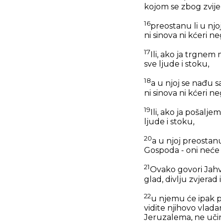
kojom se zbog zvijer
16
preostanu li u njo
ni sinova ni kćeri n
17
Ili, ako ja trgnem
sve ljude i stoku,
18
a u njoj se nađu s
ni sinova ni kćeri n
19
Ili, ako ja pošalj
ljude i stoku,
20
a u njoj preostanu
Gospoda - oni neće 
21
Ovako govori Jahve
glad, divlju zvjerad
22
u njemu će ipak pre
vidite njihovo vlada
Jeruzalema, ne učin