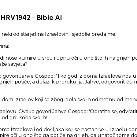
3 HRV1942 - Bible AI
eki od starješina Izraelovih i sjedoše preda me.
ina:
judi nose kumire u srcu i upiru oči u ono što ih na grijeh p
že savjeta?
o govori Jahve Gospod: 'Tko god iz doma Izraelova nosi u
 grijeh potiče, a dolazi k proroku, ja, Jahve, odgovorit
 dom Izraelov koji se zbog idola svojih odmetnu od mene
aelovu: Ovako govori Jahve Gospod: 'Obratite se, odvrati
ce od gnusoba svojih!
doma Izraelova i od došljaka koji se nastaniše u Izraelu 
upire oči u ono što ga potiče na grijeh, pa unatoč tome 