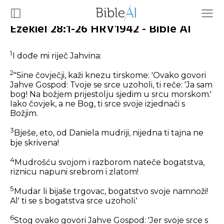
Ezekiel 28:1-26 HRV1942 - Bible AI
1
I dođe mi riječ Jahvina:
2
"Sine čovječji, kaži knezu tirskome: 'Ovako govori
Jahve Gospod: Tvoje se srce uzoholi, ti reče: 'Ja sam
bog! Na božjem prijestolju sjedim u srcu morskom.'
Iako čovjek, a ne Bog, ti srce svoje izjednači s
Božjim.
3
Bješe, eto, od Daniela mudriji, nijedna ti tajna ne
bje skrivena!
4
Mudrošću svojom i razborom nateče bogatstva,
riznicu napuni srebrom i zlatom!
5
Mudar li bijaše trgovac, bogatstvo svoje namnoži!
Al' ti se s bogatstva srce uzoholi.'
6
Stog ovako govori Jahve Gospod: 'Jer svoje srce s