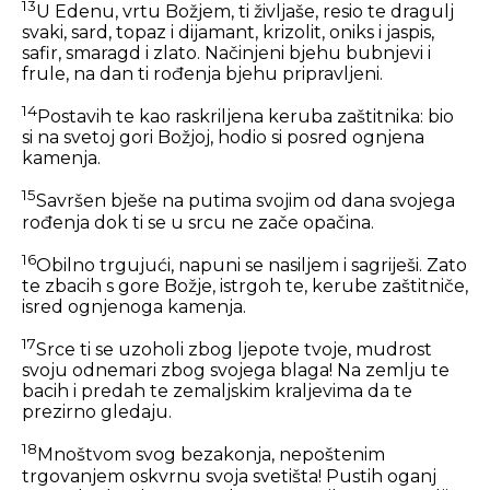
13
U Edenu, vrtu Božjem, ti življaše, resio te dragulj
svaki, sard, topaz i dijamant, krizolit, oniks i jaspis,
safir, smaragd i zlato. Načinjeni bjehu bubnjevi i
frule, na dan ti rođenja bjehu pripravljeni.
14
Postavih te kao raskriljena keruba zaštitnika: bio
si na svetoj gori Božjoj, hodio si posred ognjena
kamenja.
15
Savršen bješe na putima svojim od dana svojega
rođenja dok ti se u srcu ne zače opačina.
16
Obilno trgujući, napuni se nasiljem i sagriješi. Zato
te zbacih s gore Božje, istrgoh te, kerube zaštitniče,
isred ognjenoga kamenja.
17
Srce ti se uzoholi zbog ljepote tvoje, mudrost
svoju odnemari zbog svojega blaga! Na zemlju te
bacih i predah te zemaljskim kraljevima da te
prezirno gledaju.
18
Mnoštvom svog bezakonja, nepoštenim
trgovanjem oskvrnu svoja svetišta! Pustih oganj