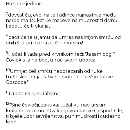
Božjim izjednači,
7
dovest ću, evo, na te tuđince najnasilnije među
narodima. Isukat će mačeve na mudrost ti divnu, i
ljepotu će ti okaljati,
8
bacit će te u jamu da umreš nasilnijom smrću od
onih što umiru na pučini morskoj!
9
Hoćeš li tada pred krvnikom reći: 'Ja sam bog'?
Čovjek si, a ne bog, u ruci svojih ubojica.
10
Umrijet ćeš smrću neobrezanih od ruke
tuđinske! Jer ja, Jahve, rekoh to' - riječ je Jahve
Gospoda."
11
I dođe mi riječ Jahvina:
12
"Sine čovječji, zakukaj tužaljku nad tirskim
kraljem. Reci mu: 'Ovako govori Jahve Gospod: Gle,
ti bješe uzor savršenstva, pun mudrosti i čudesno
lijep!