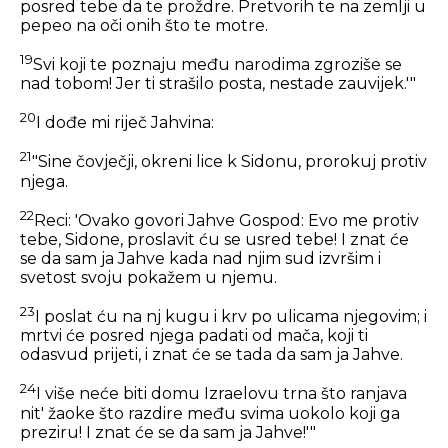
posred tebe da te proždre. Pretvorih te na zemlji u
pepeo na oči onih što te motre.
19
Svi koji te poznaju među narodima zgroziše se
nad tobom! Jer ti strašilo posta, nestade zauvijek.'"
20
I dođe mi riječ Jahvina:
21
"Sine čovječji, okreni lice k Sidonu, prorokuj protiv
njega.
22
Reci: 'Ovako govori Jahve Gospod: Evo me protiv
tebe, Sidone, proslavit ću se usred tebe! I znat će
se da sam ja Jahve kada nad njim sud izvršim i
svetost svoju pokažem u njemu.
23
I poslat ću na nj kugu i krv po ulicama njegovim; i
mrtvi će posred njega padati od mača, koji ti
odasvud prijeti, i znat će se tada da sam ja Jahve.
24
I više neće biti domu Izraelovu trna što ranjava
nit' žaoke što razdire među svima uokolo koji ga
preziru! I znat će se da sam ja Jahve!'"