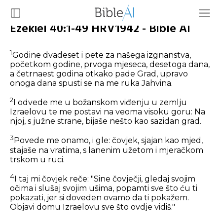
Ezekiel 40:1-49 HRV1942 - Bible AI
1
Godine dvadeset i pete za našega izgnanstva,
početkom godine, prvoga mjeseca, desetoga dana,
a četrnaest godina otkako pade Grad, upravo
onoga dana spusti se na me ruka Jahvina.
2
I odvede me u božanskom viđenju u zemlju
Izraelovu te me postavi na veoma visoku goru: Na
njoj, s južne strane, bijaše nešto kao sazidan grad.
3
Povede me onamo, i gle: čovjek, sjajan kao mjed,
stajaše na vratima, s lanenim užetom i mjeračkom
trskom u ruci.
4
I taj mi čovjek reče: "Sine čovječji, gledaj svojim
očima i slušaj svojim ušima, popamti sve što ću ti
pokazati, jer si doveden ovamo da ti pokažem.
Objavi domu Izraelovu sve što ovdje vidiš."