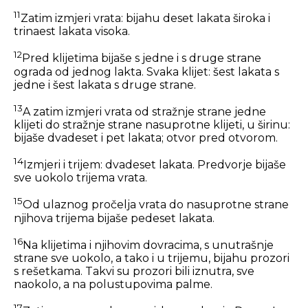
11
Zatim izmjeri vrata: bijahu deset lakata široka i
trinaest lakata visoka.
12
Pred klijetima bijaše s jedne i s druge strane
ograda od jednog lakta. Svaka klijet: šest lakata s
jedne i šest lakata s druge strane.
13
A zatim izmjeri vrata od stražnje strane jedne
klijeti do stražnje strane nasuprotne klijeti, u širinu:
bijaše dvadeset i pet lakata; otvor pred otvorom.
14
Izmjeri i trijem: dvadeset lakata. Predvorje bijaše
sve uokolo trijema vrata.
15
Od ulaznog pročelja vrata do nasuprotne strane
njihova trijema bijaše pedeset lakata.
16
Na klijetima i njihovim dovracima, s unutrašnje
strane sve uokolo, a tako i u trijemu, bijahu prozori
s rešetkama. Takvi su prozori bili iznutra, sve
naokolo, a na polustupovima palme.
17