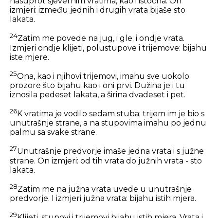
nasuprot sjevernim vratima; kao i istočna. On
izmjeri: između jednih i drugih vrata bijaše sto
lakata.
24
Zatim me povede na jug, i gle: i ondje vrata.
Izmjeri ondje klijeti, polustupove i trijemove: bijahu
iste mjere.
25
Ona, kao i njihovi trijemovi, imahu sve uokolo
prozore što bijahu kao i oni prvi. Dužina je i tu
iznosila pedeset lakata, a širina dvadeset i pet.
26
K vratima je vodilo sedam stuba; trijem im je bio s
unutrašnje strane, a na stupovima imahu po jednu
palmu sa svake strane.
27
Unutrašnje predvorje imaše jedna vrata i s južne
strane. On izmjeri: od tih vrata do južnih vrata - sto
lakata.
28
Zatim me na južna vrata uvede u unutrašnje
predvorje. I izmjeri južna vrata: bijahu istih mjera.
29
Klijeti, stupovi i trijemovi bijahu istih mjera. Vrata i