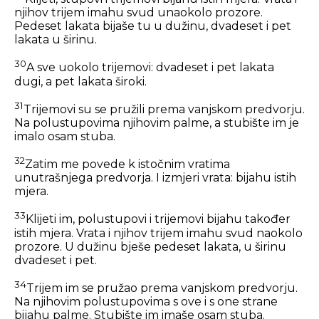
njihov trijem imahu svud unaokolo prozore.
Pedeset lakata bijaše tu u dužinu, dvadeset i pet
lakata u širinu.
30
A sve uokolo trijemovi: dvadeset i pet lakata
dugi, a pet lakata široki.
31
Trijemovi su se pružili prema vanjskom predvorju.
Na polustupovima njihovim palme, a stubište im je
imalo osam stuba.
32
Zatim me povede k istočnim vratima
unutrašnjega predvorja. I izmjeri vrata: bijahu istih
mjera.
33
Klijeti im, polustupovi i trijemovi bijahu također
istih mjera. Vrata i njihov trijem imahu svud naokolo
prozore. U dužinu bješe pedeset lakata, u širinu
dvadeset i pet.
34
Trijem im se pružao prema vanjskom predvorju.
Na njihovim polustupovima s ove i s one strane
bijahu palme. Stubište im imaše osam stuba.