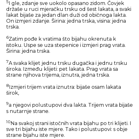
5
I gle, zdanje sve uokolo opasano zidom. Čovjek
držaše u ruci mjeračku trsku od šest lakata, a svaki
lakat bijaše za jedan dlan duži od običnoga lakta.
On izmjeri zdanje. Širina: jedna trska, visina: jedna
trska.
6
Zatim pođe k vratima što bijahu okrenuta k
istoku. Uspe se uza stepenice i izmjeri prag vrata.
Širina: jedna trska.
7
A svaka klijet jednu trsku dugačka i jednu trsku
široka. Između klijeti: pet lakata. Prag vrata sa
strane njihova trijema, iznutra, jedna trska.
8
Izmjeri trijem vrata iznutra: bijaše osam lakata
širok,
9
a njegovi polustupovi dva lakta. Trijem vrata bijaše
s nutarnje strane.
10
Na svakoj strani istočnih vrata bijahu po tri klijeti. I
sve tri bijahu iste mjere. Tako i polustupovi: s obje
strane bijahu iste mjere.