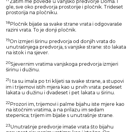
Zatim me povede u vanjsko predvorje Doma. I
gle, sve oko predvorja prostorije i pločnik. Trideset
prostorija na pločniku.
18
Pločnik bijaše sa svake strane vrata i odgovaraše
razini vrata. To je donji pločnik.
19
On izmjeri širinu predvorja od donjih vrata do
unutrašnjega predvorja, s vanjske strane: sto lakata
na istok i na sjever.
20
Sjevernim vratima vanjskoga predvorja izmjeri
širinu i dužinu.
21
I ta su imala po tri klijeti sa svake strane, a stupovi
im i trijemovi istih mjera kao u prvih vrata: pedeset
lakata u dužinu i dvadeset i pet lakata u širinu.
22
Prozori im, trijemovi i palme bijahu iste mjere kao
na istočnim vratima, a na prilazu im sedam
stepenica; trijem im bijaše s unutrašnje strane.
23
Unutrašnje predvorje imaše vrata što bijahu