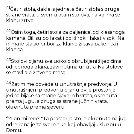
41
Četiri stola, dakle, s jedne, a četiri stola s druge
strane vrata: u svemu osam stolova, na kojima se
klahu žrtve.
42
Osim toga, četiri stola za paljenice, od klesanoga
kamena. Bili su po lakat i pol široki i lakat visoki. Na
njima je stajao pribor za klanje žrtava paljenica i
klanica.
43
Stolovi bijahu sve uokolo obrubljeni žljebićima
od jednoga dlana, zavrnutima unutra. Na stolove
se stavljalo žrtveno meso.
44
Zatim me povede u unutrašnje predvorje. U
unutrašnjem predvorju bijahu dvije prostorije:
jedna bijaše sa strane sjevernih vrata, okrenuta
prema jugu, a druga sa strane južnih vrata,
okrenuta prema sjeveru.
45
I on mi reče: "Ta prostorija što je okrenuta na jug
određena je za svećenike koji obavljaju službu u
Domu.