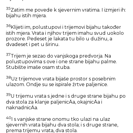
35
Zatim me povede k sjevernim vratima. I izmjeri ih:
bijahu istih mjera.
36
Klijeti im, polustupovi i trijemovi bijahu također
istih mjera. Vrata i njihov trijem imahu svud uokolo
prozore. Pedeset je lakata tu bilo u dužinu, a
dvadeset i pet u širinu.
37
Trijem je sezao do vanjskoga predvorja. Na
polustupovima s ove i one strane bijahu palme.
Stubište imaše osam stuba.
38
Uz trijemove vrata bijaše prostor s posebnim
ulazom. Ondje su se ispirale žrtve paljenice.
39
U trijemu vrata s jedne i s druge strane bijahu po
dva stola za klanje paljenicÄa, okajnicÄa i
naknadnicÄa.
40
I s vanjske strane onomu tko ulazi na ulaz
sjevernih vrata bijahu dva stola; i s druge strane,
prema trijemu vrata, dva stola.