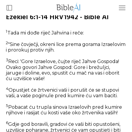
Ezekiel 6:1-14 HRV1942 - Bible AI
1
Tada mi dođe riječ Jahvina i reče:
2
"Sine čovječji, okreni lice prema gorama Izraelovim
i prorokuj protiv njih.
3
Reci: 'Gore Izraelove, čujte riječ Jahve Gospoda!
Ovako govori Jahve Gospod: Gore i brežuljci,
jaruge i doline, evo, spustit ću mač na vas i oborit
ću uzvišice vaše!
4
Opustjet će žrtvenici vaši i porušit će se stupovi
vaši, a vaše poginule pred kumire ću vam baciti.
5
Pobacat ću trupla sinova Izraelovih pred kumire
njihove i rasijat ću kosti vaše oko žrtvenika vaših!
6
Gdje god boravili, gradovi će vaši biti opustošeni,
uzvišice poharane, žrtvenici će vam opustjeti i biti