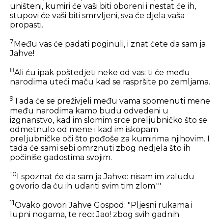
uništeni, kumiri će vaši biti oboreni i nestat će ih,
stupovi će vaši biti smrvljeni, sva će djela vaša
propasti.
7
Među vas će padati poginuli, i znat ćete da sam ja
Jahve!
8
Ali ću ipak poštedjeti neke od vas: ti će među
narodima uteći maču kad se raspršite po zemljama.
9
Tada će se preživjeli među vama spomenuti mene
među narodima kamo budu odvedeni u
izgnanstvo, kad im slomim srce preljubničko što se
odmetnulo od mene i kad im iskopam
preljubničke oči što pođoše za kumirima njihovim. I
tada će sami sebi omrznuti zbog nedjela što ih
počiniše gadostima svojim.
10
I spoznat će da sam ja Jahve: nisam im zaludu
govorio da ću ih udariti svim tim zlom.'"
11
Ovako govori Jahve Gospod: "Pljesni rukama i
lupni nogama, te reci: Jao! zbog svih gadnih