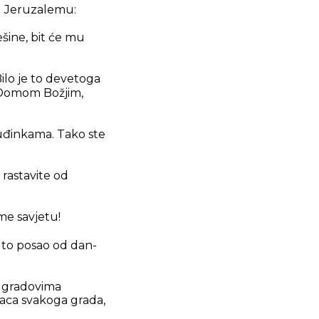
 u Jeruzalemu:
ešine, bit će mu
Bilo je to devetoga
 Domom Božjim,
 tuđinkama. Tako ste
 rastavite od
me savjetu!
e to posao od dan-
m gradovima
daca svakoga grada,