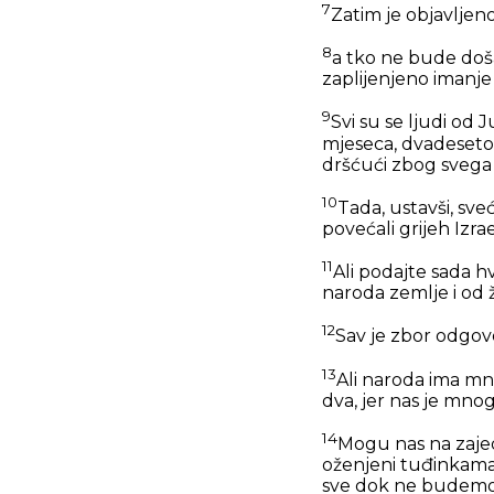
7
Zatim je objavljen
8
a tko ne bude doša
zaplijenjeno imanje i
9
Svi su se ljudi od 
mjeseca, dvadeseto
dršćući zbog svega 
10
Tada, ustavši, sveć
povećali grijeh Izra
11
Ali podajte sada hv
naroda zemlje i od 
12
Sav je zbor odgovo
13
Ali naroda ima mno
dva, jer nas je mnog
14
Mogu nas na zajed
oženjeni tuđinkama 
sve dok ne budemo 