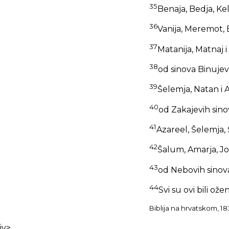
35
Benaja, Bedja, Ke
36
Vanija, Meremot, E
37
Matanija, Matnaj i 
38
od sinova Binujevi
39
Šelemja, Natan i A
40
od Zakajevih sinov
41
Azareel, Šelemja,
42
Šalum, Amarja, Jo
43
od Nebovih sinova:
44
Svi su ovi bili ože
Biblija na hrvatskom, 18
iv>