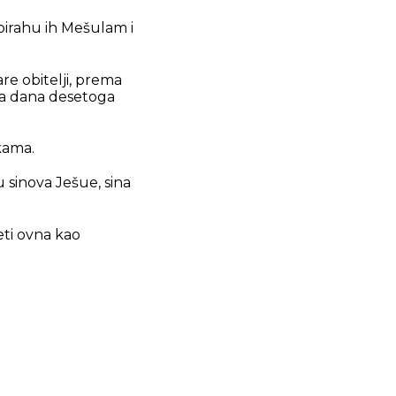
dupirahu ih Mešulam i
re obitelji, prema
oga dana desetoga
kama.
 sinova Ješue, sina
jeti ovna kao