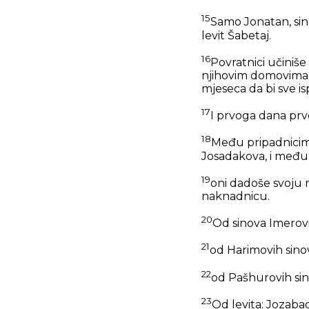
15
Samo Jonatan, sin A
levit Šabetaj.
16
Povratnici učiniše
njihovim domovima, 
mjeseca da bi sve isp
17
I prvoga dana prvo
18
Među pripadnicima
Josadakova, i među 
19
oni dadoše svoju r
naknadnicu.
20
Od sinova Imerovi
21
od Harimovih sinova
22
od Pašhurovih sino
23
Od levita: Jozabad,