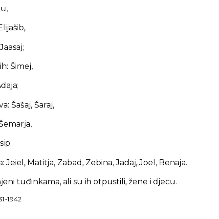
lu,
lijašib,
Jaasaj;
h: Šimej,
daja;
a: Šašaj, Šaraj,
 Šemarja,
sip;
 Jeiel, Matitja, Zabad, Zebina, Jadaj, Joel, Benaja.
njeni tuđinkama, ali su ih otpustili, žene i djecu.
31-1942