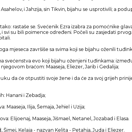
sahelov, i Jahzija, sin Tikvin, bijahu se usprotivili; a po
 tako: rastaše se. Svećenik Ezra izabra za pomoćnike glava
i svi su bili poimence određeni. Počeli su zasjedati prv
itali.
ga mjeseca završiše sa svima koji se bijahu oženili tuđin
 svećenstva evo koji bijahu oženjeni tuđinkama: između
njegovom braćom: Maaseja, Eliezer, Jarib i Gedalija;
uku da će otpustiti svoje žene i da će za svoj grijeh prini
h: Hanani i Zebadja;
: Maaseja, Ilija, Šemaja, Jehiel i Uzija;
va: Elijoenaj, Maaseja, Jišmael, Netanel, Jozabad i Elasa.
 Šimej, Kelaja - nazvan Kelita - Petahja, Juda i Eliezer.