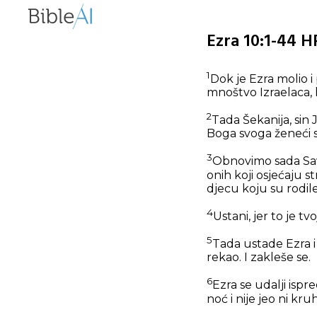
Ezra 10:1-44 H
1
Dok je Ezra molio i
mnoštvo Izraelaca, lj
2
Tada Šekanija, sin 
Boga svoga ženeći s
3
Obnovimo sada Sav
onih koji osjećaju 
djecu koju su rodil
4
Ustani, jer to je tv
5
Tada ustade Ezra i 
rekao. I zakleše se.
6
Ezra se udalji isp
noć i nije jeo ni kr