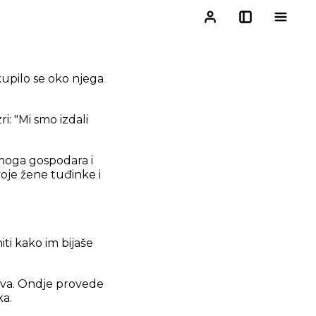
kupilo se oko njega
i: "Mi smo izdali
moga gospodara i
voje žene tuđinke i
iti kako im bijaše
bova. Ondje provede
ka.