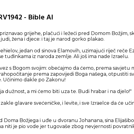
RV1942 - Bible AI
 priznavao grijehe, plačući i ležeći pred Domom Božjim, s
udi, žena i djece: i taj je narod gorko plakao.
Jehielov, jedan od sinova Elamovih, uzimajući riječ reče Ezr
e tuđinkama iz naroda zemlje. Ali još ima nade Izraelu.
ez s Bogom svojim: obećajmo da ćemo, prema savjetu 
strahopočitanje prema zapovijedi Boga našega, otpustiti s
e. Učinimo dakle po Zakonu!
oja dužnost, a mi ćemo biti uza te. Budi hrabar i na djelo!"
zakle glavare svećeničke, i levite, i sve Izraelce da će učin
red Doma Božjega i uđe u dvoranu Johanana, sina Elijaši
uha niti je pio vode jer tugovaše zbog nevjernosti povratni