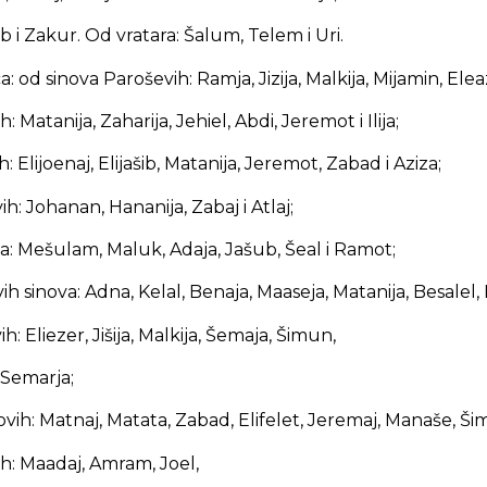
ib i Zakur. Od vratara: Šalum, Telem i Uri.
: od sinova Paroševih: Ramja, Jizija, Malkija, Mijamin, Eleaz
 Matanija, Zaharija, Jehiel, Abdi, Jeremot i Ilija;
 Elijoenaj, Elijašib, Matanija, Jeremot, Zabad i Aziza;
h: Johanan, Hananija, Zabaj i Atlaj;
va: Mešulam, Maluk, Adaja, Jašub, Šeal i Ramot;
 sinova: Adna, Kelal, Benaja, Maaseja, Matanija, Besalel, 
: Eliezer, Jišija, Malkija, Šemaja, Šimun,
 Semarja;
ih: Matnaj, Matata, Zabad, Elifelet, Jeremaj, Manaše, Šim
ih: Maadaj, Amram, Joel,