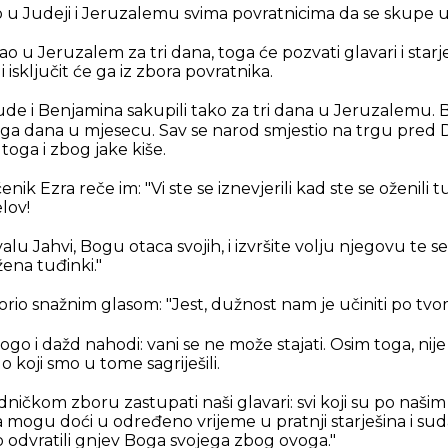
o u Judeji i Jeruzalemu svima povratnicima da se skupe
o u Jeruzalem za tri dana, toga će pozvati glavari i starj
 isključit će ga iz zbora povratnika.
Jude i Benjamina sakupili tako za tri dana u Jeruzalemu. 
ga dana u mjesecu. Sav se narod smjestio na trgu pred
toga i zbog jake kiše.
enik Ezra reče im: "Vi ste se iznevjerili kad ste se oženili
elov!
alu Jahvi, Bogu otaca svojih, i izvršite volju njegovu te se
žena tuđinki."
rio snažnim glasom: "Jest, dužnost nam je učiniti po tvo
go i dažd nahodi: vani se ne može stajati. Osim toga, nij
o koji smo u tome sagriješili.
ničkom zboru zastupati naši glavari: svi koji su po naši
mogu doći u određeno vrijeme u pratnji starješina i su
odvratili gnjev Boga svojega zbog ovoga."