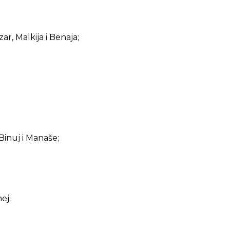
ar, Malkija i Benaja;
Binuj i Manaše;
ej;