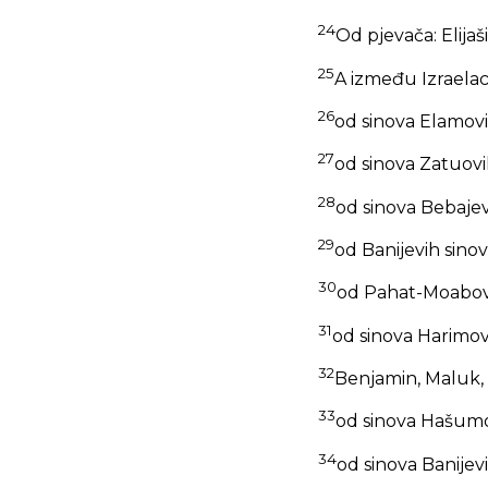
24
Od pjevača: Elijaš
25
A između Izraelaca
26
od sinova Elamovih:
27
od sinova Zatuovih:
28
od sinova Bebajevi
29
od Banijevih sino
30
od Pahat-Moabovih
31
od sinova Harimovih
32
Benjamin, Maluk,
33
od sinova Hašumov
34
od sinova Banijev