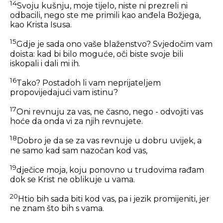
14
Svoju kušnju, moje tijelo, niste ni prezreli ni
odbacili, nego ste me primili kao anđela Božjega,
kao Krista Isusa.
15
Gdje je sada ono vaše blaženstvo? Svjedočim vam
doista: kad bi bilo moguće, oči biste svoje bili
iskopali i dali mi ih.
16
Tako? Postadoh li vam neprijateljem
propovijedajući vam istinu?
17
Oni revnuju za vas, ne časno, nego - odvojiti vas
hoće da onda vi za njih revnujete.
18
Dobro je da se za vas revnuje u dobru uvijek, a
ne samo kad sam nazočan kod vas,
19
dječice moja, koju ponovno u trudovima rađam
dok se Krist ne oblikuje u vama.
20
Htio bih sada biti kod vas, pa i jezik promijeniti, jer
ne znam što bih s vama.