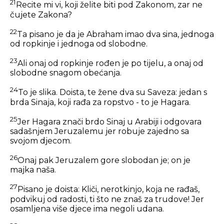
21
Recite mi vi, koji želite biti pod Zakonom, zar ne
čujete Zakona?
22
Ta pisano je da je Abraham imao dva sina, jednoga
od ropkinje i jednoga od slobodne.
23
Ali onaj od ropkinje rođen je po tijelu, a onaj od
slobodne snagom obećanja.
24
To je slika. Doista, te žene dva su Saveza: jedan s
brda Sinaja, koji rađa za ropstvo - to je Hagara.
25
Jer Hagara znači brdo Sinaj u Arabiji i odgovara
sadašnjem Jeruzalemu jer robuje zajedno sa
svojom djecom.
26
Onaj pak Jeruzalem gore slobodan je; on je
majka naša.
27
Pisano je doista: Kliči, nerotkinjo, koja ne rađaš,
podvikuj od radosti, ti što ne znaš za trudove! Jer
osamljena više djece ima negoli udana.