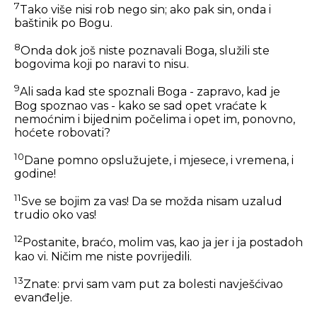
7
Tako više nisi rob nego sin; ako pak sin, onda i
baštinik po Bogu.
8
Onda dok još niste poznavali Boga, služili ste
bogovima koji po naravi to nisu.
9
Ali sada kad ste spoznali Boga - zapravo, kad je
Bog spoznao vas - kako se sad opet vraćate k
nemoćnim i bijednim počelima i opet im, ponovno,
hoćete robovati?
10
Dane pomno opslužujete, i mjesece, i vremena, i
godine!
11
Sve se bojim za vas! Da se možda nisam uzalud
trudio oko vas!
12
Postanite, braćo, molim vas, kao ja jer i ja postadoh
kao vi. Ničim me niste povrijedili.
13
Znate: prvi sam vam put za bolesti navješćivao
evanđelje.