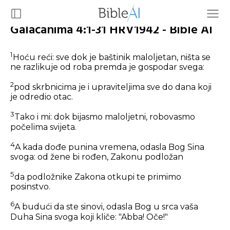
Galačanima 4:1-31 HRV1942 - Bible AI
1
Hoću reći: sve dok je baštinik maloljetan, ništa se
ne razlikuje od roba premda je gospodar svega:
2
pod skrbnicima je i upraviteljima sve do dana koji
je odredio otac.
3
Tako i mi: dok bijasmo maloljetni, robovasmo
počelima svijeta.
4
A kada dođe punina vremena, odasla Bog Sina
svoga: od žene bi rođen, Zakonu podložan
5
da podložnike Zakona otkupi te primimo
posinstvo.
6
A budući da ste sinovi, odasla Bog u srca vaša
Duha Sina svoga koji kliče: "Abba! Oče!"