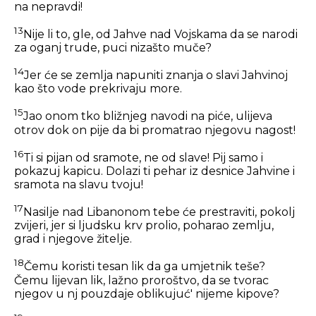
na nepravdi!
13
Nije li to, gle, od Jahve nad Vojskama da se narodi
za oganj trude, puci nizašto muče?
14
Jer će se zemlja napuniti znanja o slavi Jahvinoj
kao što vode prekrivaju more.
15
Jao onom tko bližnjeg navodi na piće, ulijeva
otrov dok on pije da bi promatrao njegovu nagost!
16
Ti si pijan od sramote, ne od slave! Pij samo i
pokazuj kapicu. Dolazi ti pehar iz desnice Jahvine i
sramota na slavu tvoju!
17
Nasilje nad Libanonom tebe će prestraviti, pokolj
zvijeri, jer si ljudsku krv prolio, poharao zemlju,
grad i njegove žitelje.
18
Čemu koristi tesan lik da ga umjetnik teše?
Čemu lijevan lik, lažno proroštvo, da se tvorac
njegov u nj pouzdaje oblikujuć' nijeme kipove?