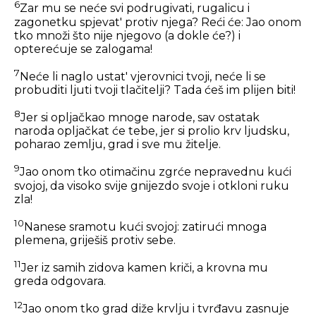
6
Zar mu se neće svi podrugivati, rugalicu i
zagonetku spjevat' protiv njega? Reći će: Jao onom
tko množi što nije njegovo (a dokle će?) i
opterećuje se zalogama!
7
Neće li naglo ustat' vjerovnici tvoji, neće li se
probuditi ljuti tvoji tlačitelji? Tada ćeš im plijen biti!
8
Jer si opljačkao mnoge narode, sav ostatak
naroda opljačkat će tebe, jer si prolio krv ljudsku,
poharao zemlju, grad i sve mu žitelje.
9
Jao onom tko otimačinu zgrće nepravednu kući
svojoj, da visoko svije gnijezdo svoje i otkloni ruku
zla!
10
Nanese sramotu kući svojoj: zatirući mnoga
plemena, griješiš protiv sebe.
11
Jer iz samih zidova kamen kriči, a krovna mu
greda odgovara.
12
Jao onom tko grad diže krvlju i tvrđavu zasnuje