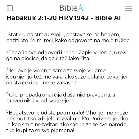
Habakuk 2:1-20 HRV1942 - Bible AI
1
Stat ću na stražu svoju, postavit se na bedem,
paziti što će mi reći, kako odgovorit na moje tužbe.
2
Tada Jahve odgovori i reče: "Zapiši viđenje, ureži
ga na pločice, da ga čitač lako čita."
3
Jer ovo je viđenje samo za svoje vrijeme:
ispunjenju teži, ne vara; ako stiže polako, čekaj, jer
odista će doći i neće zakasniti!
4
Gle: propada onaj čija duša nije pravedna, a
pravednik živi od svoje vjere.
5
Bogatstvo je odista podmuklo! Ohol je i ne može
počinuti tko ždrijelo razvaljuje k'o Podzemlje, tko
je kao smrt nezasitan, tko sabire za se sve narode,
tko kupi za se sva plemena!