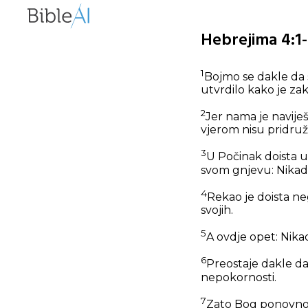
Hebrejima 4:1-
1
Bojmo se dakle da 
utvrdilo kako je zak
2
Jer nama je naviješt
vjerom nisu pridruži
3
U Počinak doista u
svom gnjevu: Nikad 
4
Rekao je doista n
svojih.
5
A ovdje opet: Nika
6
Preostaje dakle da 
nepokornosti.
7
Zato Bog ponovno 