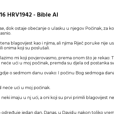
16 HRV1942 - Bible AI
se, dok ostaje obećanje o ulasku u njegov Počinak, za ko
asnio.
ena blagovijest kao i njima, ali njima Riječ poruke nije usk
li onima koji su poslušali.
lazimo mi koji povjerovasmo, prema onom što je rekao: 
neće ući u moj počinak, premda su djela od postanka sv
egdje o sedmom danu ovako: I počinu Bog sedmoga dana 
d neće ući u moj počinak.
neki imaju u nj ući, a oni koji su prvi primili blagovijest
određuje jedan dan, Danas, u Davidu nakon toliko vrem