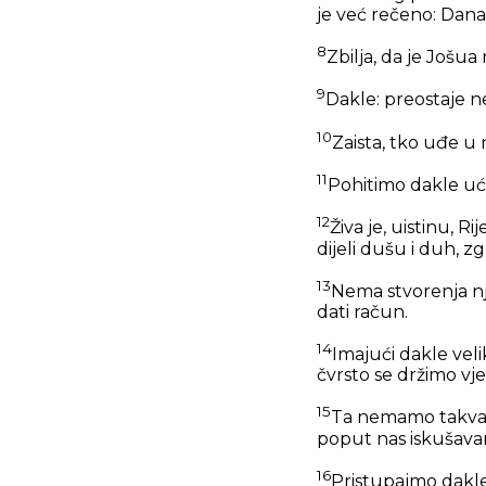
je već rečeno: Dana
8
Zbilja, da je Jošu
9
Dakle: preostaje 
10
Zaista, tko uđe u 
11
Pohitimo dakle uć
12
Živa je, uistinu, R
dijeli dušu i duh, z
13
Nema stvorenja nj
dati račun.
14
Imajući dakle veli
čvrsto se držimo vje
15
Ta nemamo takva V
poput nas iskušavan
16
Pristupajmo dakle