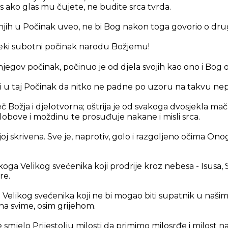
s ako glas mu čujete, ne budite srca tvrda.
a njih u Počinak uveo, ne bi Bog nakon toga govorio o d
neki subotni počinak narodu Božjemu!
njegov počinak, počinuo je od djela svojih kao ono i Bog o
i u taj Počinak da nitko ne padne po uzoru na takvu ne
iječ Božja i djelotvorna; oštrija je od svakoga dvosjekla ma
globove i moždinu te prosuđuje nakane i misli srca.
oj skrivena. Sve je, naprotiv, golo i razgoljeno očima O
koga Velikog svećenika koji prodrije kroz nebesa - Isusa, 
re.
elikog svećenika koji ne bi mogao biti supatnik u našim
a svime, osim grijehom.
 smjelo Prijestolju milosti da primimo milosrđe i milos