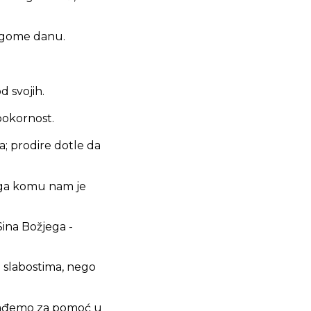
rugome danu.
d svojih.
pokornost.
ča; prodire dotle da
noga komu nam je
Sina Božjega -
 slabostima, nego
t nađemo za pomoć u