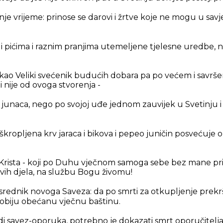
šnje vrijeme: prinose se darovi i žrtve koje ne mogu u savje
 i pićima i raznim pranjima utemeljene tjelesne uredbe,
i kao Veliki svećenik budućih dobara pa po većem i savrš
 nije od ovoga stvorenja -
a i junaca, nego po svojoj uđe jednom zauvijek u Svetinju 
škropljena krv jaraca i bikova i pepeo juničin posvećuje 
v Krista - koji po Duhu vječnom samoga sebe bez mane prin
vih djela, na službu Bogu živomu!
srednik novoga Saveza: da po smrti za otkupljenje prekrš
obiju obećanu vječnu baštinu.
edi savez-oporuka, potrebno je dokazati smrt oporučitelja