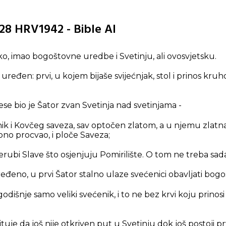
28 HRV1942 - Bible AI
kako, imao bogoštovne uredbe i Svetinju, ali ovosvjetsku.
 uređen: prvi, u kojem bijaše svijećnjak, stol i prinos kruh
ese bio je Šator zvan Svetinja nad svetinjama -
onik i Kovčeg saveza, sav optočen zlatom, a u njemu zlat
 ono procvao, i ploče Saveza;
rubi Slave što osjenjuju Pomirilište. O tom ne treba sad
eđeno, u prvi Šator stalno ulaze svećenici obavljati bogo
dišnje samo veliki svećenik, i to ne bez krvi koju prinosi 
uje da još nije otkriven put u Svetinju dok još postoji prv