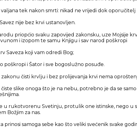
valjana tek nakon smrti: nikad ne vrijedi dok oporučitelj ž
 Savez nije bez krvi ustanovljen.
rodu priopćio svaku zapovijed zakonsku, uze Mojsije krv 
vunom i izopom te samu Knjigu i sav narod poškropi
krv Saveza koji vam odredi Bog;
no poškropi i Šator i sve bogoslužno posuđe.
 zakonu čisti krvlju i bez prolijevanja krvi nema oproštenj
 čiste slike onoga što je na nebu, potrebno je da se samo 
ešnijima.
đe u rukotvorenu Svetinju, protulik one istinske, nego u
cem Božjim za nas.
prinosi samoga sebe kao što veliki svećenik svake godin