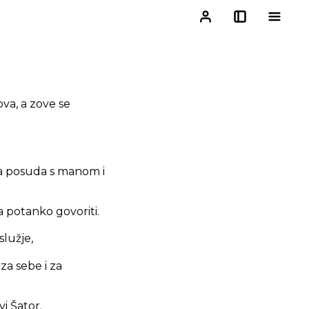
ova, a zove se
na posuda s manom i
a potanko govoriti.
služje,
za sebe i za
i Šator.