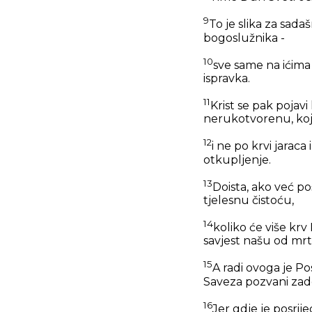
9
To je slika za sada
bogoslužnika -
10
sve same na ićima
ispravka.
11
Krist se pak pojav
nerukotvorenu, koji
12
i ne po krvi jarac
otkupljenje.
13
Doista, ako već po
tjelesnu čistoću,
14
koliko će više kr
savjest našu od mrt
15
A radi ovoga je Po
Saveza pozvani zad
16
Jer gdje je posrij