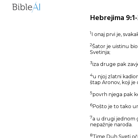
Hebrejima 9:1-
1
I onaj prvi je, sva
2
Šator je uistinu bio
Svetinja;
3
iza druge pak zavj
4
u njoj zlatni kadi
štap Aronov, koji je
5
povrh njega pak ke
6
Pošto je to tako ur
7
a u drugi jednom go
nepažnje naroda.
8
Time Duh Sveti očit