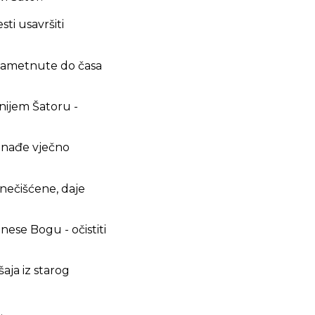
sti usavršiti
 nametnute do časa
enijem Šatoru -
i nađe vječno
onečišćene, daje
ese Bogu - očistiti
aja iz starog
.