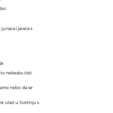
ivi.
junaca i jaraca s
a.
to nebesko čisti
 samo nebo: da se
e ulazi u Svetinju s