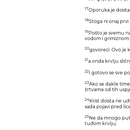
17
Oporuka je doista 
18
Stoga ni onaj prvi
19
Pošto je svemu na
vodom i grimiznom 
20
govoreći: Ovo je 
21
a onda krvlju slič
22
I gotovo se sve po
23
Ako se dakle time
žrtvama od tih uspj
24
Krist doista ne u
sada pojavi pred li
25
Ne da mnogo puta 
tuđom krvlju;