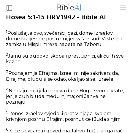
Hošea 5:1-15 HRV1942 - Bible AI
1
Poslušajte ovo, svećenici, pazi, dome Izraelov,
dome kraljev, de posluhni, jer vaš je sud! Vi ste bili
zamka u Mispi i mreža napeta na Taboru.
2
Jamu su duboko iskopali prestupnici, ali ću ih sve
kazniti.
3
Poznajem ja Efrajima, Izrael mi nije sakriven: da,
Efrajime, bludu si se odao, okaljao si se, Izraele.
4
Ne daju im djela njihova da se Bogu svome vrate,
jer je duh bluda među njima; oni Jahve ne
poznaju.
5
Ponos Izraelov svjedoči protiv njega; svojom
krivnjom posrnu Efrajim, posrnut će i Juda s njim.
6
Ići će s ovcama i govedima Jahvu tražiti ali ga naći