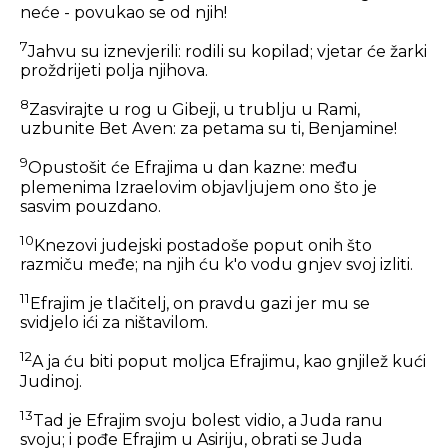
neće - povukao se od njih!
7
Jahvu su iznevjerili: rodili su kopilad; vjetar će žarki
proždrijeti polja njihova.
8
Zasvirajte u rog u Gibeji, u trublju u Rami,
uzbunite Bet Aven: za petama su ti, Benjamine!
9
Opustošit će Efrajima u dan kazne: među
plemenima Izraelovim objavljujem ono što je
sasvim pouzdano.
10
Knezovi judejski postadoše poput onih što
razmiču međe; na njih ću k'o vodu gnjev svoj izliti.
11
Efrajim je tlačitelj, on pravdu gazi jer mu se
svidjelo ići za ništavilom.
12
A ja ću biti poput moljca Efrajimu, kao gnjilež kući
Judinoj.
13
Tad je Efrajim svoju bolest vidio, a Juda ranu
svoju; i pođe Efrajim u Asiriju, obrati se Juda