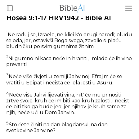
Hošea 9:1-17 HRV1942 - Bible AI
1
Ne raduj se, Izraele, ne kliči k'o drugi narodi; bludu
se oda, jer, ostavivši Boga svoga, zavolio si plaću
bludničku po svim gumnima žitnim.
2
Ni gumno ni kaca neće ih hraniti, i mlado će ih vino
prevariti.
3
Neće više živjeti u zemlji Jahvinoj, Efrajim će se
vratiti u Egipat i nečista će jela jesti u Asuru.
4
Neće više Jahvi lijevati vina, nit' će mu prinositi
žrtve svoje; kruh će im biti kao kruh žalosti, i nečist
će biti tko ga bude jeo; jer njihov je kruh samo za
njih, neće ući u Dom Jahvin.
5
Što ćete činiti na dan blagdanski, na dan
svetkovine Jahvine?