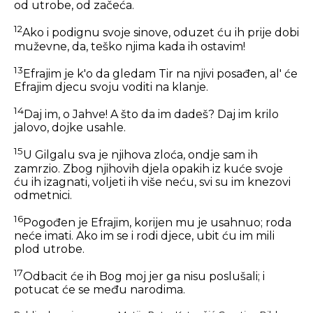
od utrobe, od začeća.
12
Ako i podignu svoje sinove, oduzet ću ih prije dobi
muževne, da, teško njima kada ih ostavim!
13
Efrajim je k'o da gledam Tir na njivi posađen, al' će
Efrajim djecu svoju voditi na klanje.
14
Daj im, o Jahve! A što da im dadeš? Daj im krilo
jalovo, dojke usahle.
15
U Gilgalu sva je njihova zloća, ondje sam ih
zamrzio. Zbog njihovih djela opakih iz kuće svoje
ću ih izagnati, voljeti ih više neću, svi su im knezovi
odmetnici.
16
Pogođen je Efrajim, korijen mu je usahnuo; roda
neće imati. Ako im se i rodi djece, ubit ću im mili
plod utrobe.
17
Odbacit će ih Bog moj jer ga nisu poslušali; i
potucat će se među narodima.