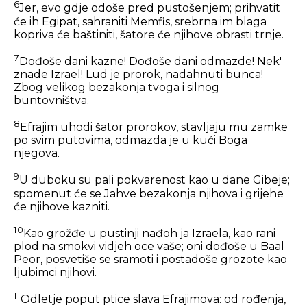
6
Jer, evo gdje odoše pred pustošenjem; prihvatit
će ih Egipat, sahraniti Memfis, srebrna im blaga
kopriva će baštiniti, šatore će njihove obrasti trnje.
7
Dođoše dani kazne! Dođoše dani odmazde! Nek'
znade Izrael! Lud je prorok, nadahnuti bunca!
Zbog velikog bezakonja tvoga i silnog
buntovništva.
8
Efrajim uhodi šator prorokov, stavljaju mu zamke
po svim putovima, odmazda je u kući Boga
njegova.
9
U duboku su pali pokvarenost kao u dane Gibeje;
spomenut će se Jahve bezakonja njihova i grijehe
će njihove kazniti.
10
Kao grožđe u pustinji nađoh ja Izraela, kao rani
plod na smokvi vidjeh oce vaše; oni dođoše u Baal
Peor, posvetiše se sramoti i postadoše grozote kao
ljubimci njihovi.
11
Odletje poput ptice slava Efrajimova: od rođenja,