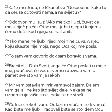
22
Kaže mu Juda, ne Iškariotski: "Gospodine, kako to
da ćeš se očitovati nama, a ne svijetu?"
23
Odgovori mu Isus:
"Ako me tko ljubi, čuvat će
moju riječ pa će i Otac moj ljubiti njega i k njemu
ćemo doći i kod njega se nastaniti.
24
Tko mene ne ljubi, riječi mojih ne čuva. A riječ
koju slušate nije moja, nego Oca koji me posla.
25
To sam vam govorio dok sam boravio s vama.
26
Branitelj - Duh Sveti, koga će Otac poslati u moje
ime, poučavat će vas o svemu i dozivati vam u
pamet sve što vam ja rekoh.
27
Mir vam ostavljam, mir vam svoj dajem. Dajem
vam ga, ali ne kao što svijet daje. Neka se ne
uznemiruje vaše srce i neka se ne straši.
28
Čuli ste, rekoh vam: 'Odlazim i vraćam se k vama.'
Kad biste me ljubili, radovali biste se što idem Ocu