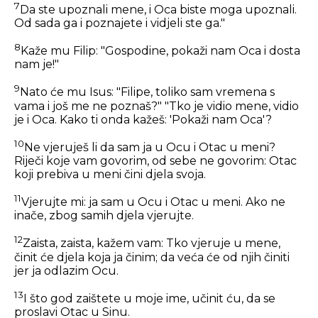
7
Da ste upoznali mene, i Oca biste moga upoznali.
Od sada ga i poznajete i vidjeli ste ga."
8
Kaže mu Filip: "Gospodine, pokaži nam Oca i dosta
nam je!"
9
Nato će mu Isus:
"Filipe, toliko sam vremena s
vama i još me ne poznaš?" "Tko je vidio mene, vidio
je i Oca. Kako ti onda kažeš: 'Pokaži nam Oca'?
10
Ne vjeruješ li da sam ja u Ocu i Otac u meni?
Riječi koje vam govorim, od sebe ne govorim: Otac
koji prebiva u meni čini djela svoja.
11
Vjerujte mi: ja sam u Ocu i Otac u meni. Ako ne
inače, zbog samih djela vjerujte.
12
Zaista, zaista, kažem vam: Tko vjeruje u mene,
činit će djela koja ja činim; da veća će od njih činiti
jer ja odlazim Ocu.
13
I što god zaištete u moje ime, učinit ću, da se
proslavi Otac u Sinu.