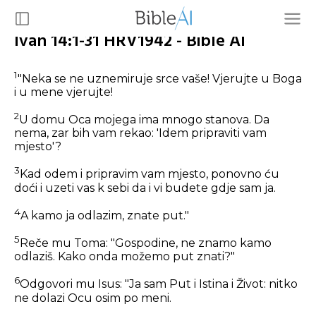
Ivan 14:1-31 HRV1942 - Bible AI
1
"Neka se ne uznemiruje srce vaše! Vjerujte u Boga
i u mene vjerujte!
2
U domu Oca mojega ima mnogo stanova. Da
nema, zar bih vam rekao: 'Idem pripraviti vam
mjesto'?
3
Kad odem i pripravim vam mjesto, ponovno ću
doći i uzeti vas k sebi da i vi budete gdje sam ja.
4
A kamo ja odlazim, znate put."
5
Reče mu Toma: "Gospodine, ne znamo kamo
odlaziš. Kako onda možemo put znati?"
6
Odgovori mu Isus:
"Ja sam Put i Istina i Život: nitko
ne dolazi Ocu osim po meni.