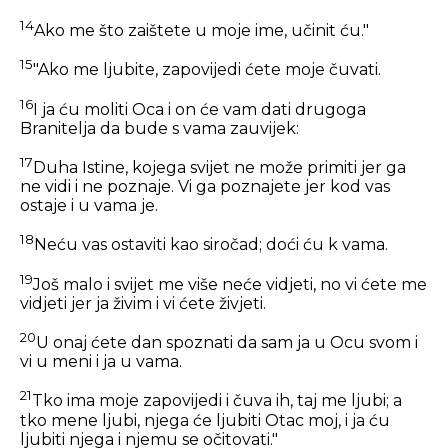
14
Ako me što zaištete u moje ime, učinit ću."
15
"Ako me ljubite, zapovijedi ćete moje čuvati.
16
I ja ću moliti Oca i on će vam dati drugoga
Branitelja da bude s vama zauvijek:
17
Duha Istine, kojega svijet ne može primiti jer ga
ne vidi i ne poznaje. Vi ga poznajete jer kod vas
ostaje i u vama je.
18
Neću vas ostaviti kao siročad; doći ću k vama.
19
Još malo i svijet me više neće vidjeti, no vi ćete me
vidjeti jer ja živim i vi ćete živjeti.
20
U onaj ćete dan spoznati da sam ja u Ocu svom i
vi u meni i ja u vama.
21
Tko ima moje zapovijedi i čuva ih, taj me ljubi; a
tko mene ljubi, njega će ljubiti Otac moj, i ja ću
ljubiti njega i njemu se očitovati."