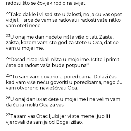
radosti što se čovjek rodio na svijet.
22
Tako dakle i vi: sad ste u žalosti, no ja ću vas opet
vidjeti; i srce će vam se radovati i radosti vaše nitko
vam oteti neće.
23
U onaj me dan nećete ništa više pitati. Zaista,
zaista, kažem vam: što god zaištete u Oca, dat će
vam u moje ime.
24
Dosad niste iskali ništa u moje ime. Ištite i primit
ćete da radost vaša bude potpuna!"
25
"To sam vam govorio u poredbama. Dolazi čas
kad vam više neću govoriti u poredbama, nego ću
vam otvoreno navješćivati Oca.
26
U onaj dan iskat ćete u moje ime i ne velim vam
da ću ja moliti Oca za vas.
27
Ta sam vas Otac ljubi jer vi ste mene ljubili i
vjerovali da sam ja od Boga izišao.