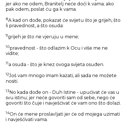
jer ako ne odem, Branitelj neće doći k vama; ako
pak odem, poslat ću ga k vama.
8
A kad on dođe, pokazat će svijetu što je grijeh, što
li pravednost, a što osuda:
9
grijeh je što ne vjeruju u mene;
10
pravednost - što odlazim k Ocu i više me ne
vidite;
11
a osuda - što je knez ovoga svijeta osuđen.
12
Još vam mnogo imam kazati, ali sada ne možete
nositi.
13
No kada dođe on - Duh Istine - upućivat će vas u
svu istinu; jer neće govoriti sam od sebe, nego će
govoriti što čuje i navješćivat će vam ono što dolazi.
14
On će mene proslavljati jer će od mojega uzimati
i navješćivati vama.