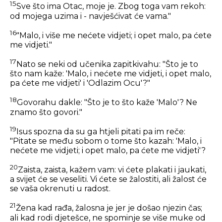
15
Sve što ima Otac, moje je. Zbog toga vam rekoh:
od mojega uzima i - navješćivat će vama."
16
"Malo, i više me nećete vidjeti; i opet malo, pa ćete
me vidjeti."
17
Nato se neki od učenika zapitkivahu: "Što je to
što nam kaže:
'Malo, i nećete me vidjeti, i opet malo,
pa ćete me vidjeti'
i
'Odlazim Ocu'
?"
18
Govorahu dakle: "Što je to što kaže
'Malo'
? Ne
znamo što govori."
19
Isus spozna da su ga htjeli pitati pa im reče:
"Pitate se među sobom o tome što kazah: 'Malo, i
nećete me vidjeti; i opet malo, pa ćete me vidjeti'?
20
Zaista, zaista, kažem vam: vi ćete plakati i jaukati,
a svijet će se veseliti. Vi ćete se žalostiti, ali žalost će
se vaša okrenuti u radost.
21
Žena kad rađa, žalosna je jer je došao njezin čas;
ali kad rodi djetešce, ne spominje se više muke od