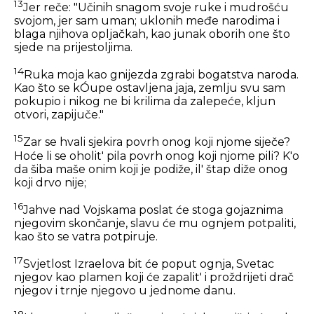
13
Jer reče: "Učinih snagom svoje ruke i mudrošću
svojom, jer sam uman; uklonih međe narodima i
blaga njihova opljačkah, kao junak oborih one što
sjede na prijestoljima.
14
Ruka moja kao gnijezda zgrabi bogatstva naroda.
Kao što se kÓupe ostavljena jaja, zemlju svu sam
pokupio i nikog ne bi krilima da zalepeće, kljun
otvori, zapijuče."
15
Zar se hvali sjekira povrh onog koji njome siječe?
Hoće li se oholit' pila povrh onog koji njome pili? K'o
da šiba maše onim koji je podiže, il' štap diže onog
koji drvo nije;
16
Jahve nad Vojskama poslat će stoga gojaznima
njegovim skončanje, slavu će mu ognjem potpaliti,
kao što se vatra potpiruje.
17
Svjetlost Izraelova bit će poput ognja, Svetac
njegov kao plamen koji će zapalit' i proždrijeti drač
njegov i trnje njegovo u jednome danu.