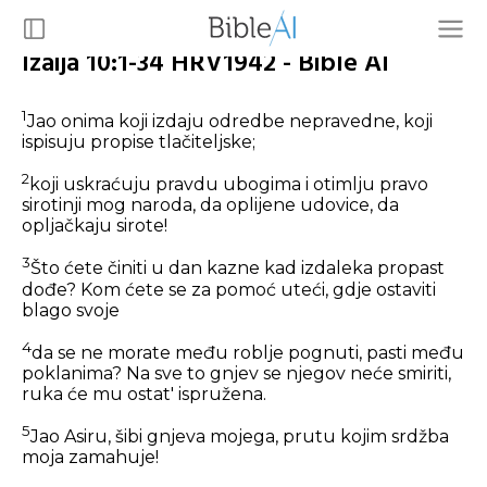
Izaija 10:1-34 HRV1942 - Bible AI
1
Jao onima koji izdaju odredbe nepravedne, koji
ispisuju propise tlačiteljske;
2
koji uskraćuju pravdu ubogima i otimlju pravo
sirotinji mog naroda, da oplijene udovice, da
opljačkaju sirote!
3
Što ćete činiti u dan kazne kad izdaleka propast
dođe? Kom ćete se za pomoć uteći, gdje ostaviti
blago svoje
4
da se ne morate među roblje pognuti, pasti među
poklanima? Na sve to gnjev se njegov neće smiriti,
ruka će mu ostat' ispružena.
5
Jao Asiru, šibi gnjeva mojega, prutu kojim srdžba
moja zamahuje!