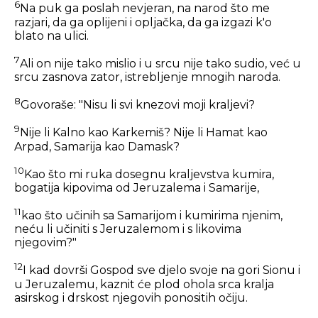
6
Na puk ga poslah nevjeran, na narod što me
razjari, da ga oplijeni i opljačka, da ga izgazi k'o
blato na ulici.
7
Ali on nije tako mislio i u srcu nije tako sudio, već u
srcu zasnova zator, istrebljenje mnogih naroda.
8
Govoraše: "Nisu li svi knezovi moji kraljevi?
9
Nije li Kalno kao Karkemiš? Nije li Hamat kao
Arpad, Samarija kao Damask?
10
Kao što mi ruka dosegnu kraljevstva kumira,
bogatija kipovima od Jeruzalema i Samarije,
11
kao što učinih sa Samarijom i kumirima njenim,
neću li učiniti s Jeruzalemom i s likovima
njegovim?"
12
I kad dovrši Gospod sve djelo svoje na gori Sionu i
u Jeruzalemu, kaznit će plod ohola srca kralja
asirskog i drskost njegovih ponositih očiju.