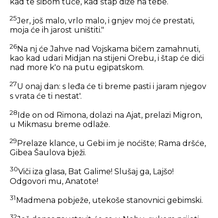
kad te šibom tuče, kad štap diže na tebe.
25
Jer, još malo, vrlo malo, i gnjev moj će prestati,
moja će ih jarost uništiti."
26
Na nj će Jahve nad Vojskama bičem zamahnuti,
kao kad udari Midjan na stijeni Orebu, i štap će dići
nad more k'o na putu egipatskom.
27
U onaj dan: s leđa će ti breme pasti i jaram njegov
s vrata će ti nestat'.
28
Ide on od Rimona, dolazi na Ajat, prelazi Migron,
u Mikmasu breme odlaže.
29
Prelaze klance, u Gebi im je noćište; Rama dršće,
Gibea Šaulova bježi.
30
Viči iza glasa, Bat Galime! Slušaj ga, Lajšo!
Odgovori mu, Anatote!
31
Madmena pobježe, utekoše stanovnici gebimski.
32