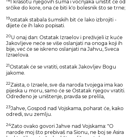
18
I krasotu njegovih šuma i voćnjaka uništit će od
srčike do kore, ona će biti k'o bolesnik što se trne;
19
ostatak stabala šumskih bit će lako izbrojiti -
dijete će ih lako popisati.
20
U onaj dan: Ostatak Izraelov i preživjeli iz kuće
Jakovljeve neće se više oslanjati na onoga koji ih
bije, već će se iskreno oslanjati na Jahvu, Sveca
Izraelova.
21
Ostatak će se vratiti, ostatak Jakovljev Bogu
jakome.
22
Zaista, o Izraele, sve da naroda tvojega ima kao
pijeska u moru, samo će se Ostatak njegov vratiti.
Određeno je uništenje, pravda se prelila,
23
Jahve, Gospod nad Vojskama, poharat će, kako
odredi, svu zemlju.
24
Zato ovako govori Jahve nad Vojskama: "O
narode moj što prebivaš na Sionu, ne boj se Asira