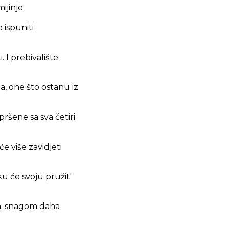
ijinje.
e ispuniti
. I prebivalište
a, one što ostanu iz
pršene sa sva četiri
će više zavidjeti
ku će svoju pružit'
ta; snagom daha