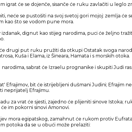
igrat će se dojenče, sisanče će ruku zavlačiti u leglo zm
iti, neće se pustošiti na svoj svetoj gori mojoj: zemlja će s
m kao što se vodom pune mora.
 izdanak, dignut kao stijeg narodima, puci će željno tražiti
o.
će drugi put ruku pružiti da otkupi Ostatak svoga narod
 Patrosa, Kuša i Elama, iz Šineara, Hamata i s morskih otoka.
 narodima, sabrat će Izraelu prognanike i skupiti Judi ras
 Efrajimov, bit će istrijebljeni dušmani Judini; Efrajim ne
i neprijatelj Efrajimu.
adu za vrat će sjesti, zajedno će plijeniti sinove Istoka; ru
 će im pokorni sinovi Amonovi.
zaljev mora egipatskog, zamahnut će rukom protiv Eufra
am potoka da se u obući može prelaziti: