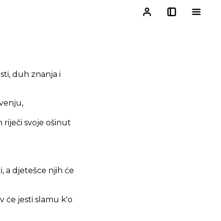
ti, duh znanja i
venju,
 riječi svoje ošinut
i, a djetešce njih će
 će jesti slamu k'o