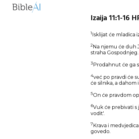
Izaija 11:1-16 
1
Isklijat će mladica 
2
Na njemu će duh Jah
straha Gospodnjeg.
3
Prodahnut će ga st
4
već po pravdi će su
će silnika, a dahom 
5
On će pravdom opa
6
Vuk će prebivati s j
vodit'.
7
Krava i medvjedica 
govedo.