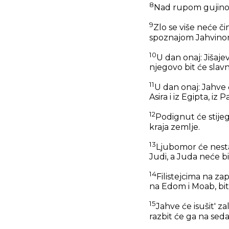
8
Nad rupom gujinom 
9
Zlo se više neće čin
spoznajom Jahvino
10
U dan onaj: Jišajev
njegovo bit će slavn
11
U dan onaj: Jahve 
Asira i iz Egipta, iz
12
Podignut će stijeg
kraja zemlje.
13
Ljubomor će nestat'
Judi, a Juda neće bit
14
Filistejcima na zap
na Edom i Moab, bit
15
Jahve će isušit' 
razbit će ga na sed