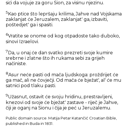
sići da vojuje za goru Sion, za visinu njezinu.
5
Kao ptice što lepršaju krilima, Jahve nad Vojskama
zaklanjat će Jeruzalem, zaklanjat' ga, izbaviti,
poštedjet' ga i spasiti.
6
Vratite se onome od kog otpadoste tako duboko,
sinovi Izraelovi.
7
Da, u onaj će dan svatko prezreti svoje kumire
srebrne i zlatne što ih rukama sebi za grijeh
načiniste.
8
Asur neće pasti od mača ljudskoga: proždrijet će
ga mač, ali ne čovječji. Od mača će bježat', al' će mu
satnici pod tlaku pasti.
9
Užasnut, ostavit će svoju hridinu, prestravljeni,
knezovi od svoje će bježat' zastave - riječ je Jahve,
čiji je oganj na Sionu i čija je peć u Jeruzalemu.
Public domain source. Matija Petar Katančić Croatian Bible,
published in Buda in 1831.