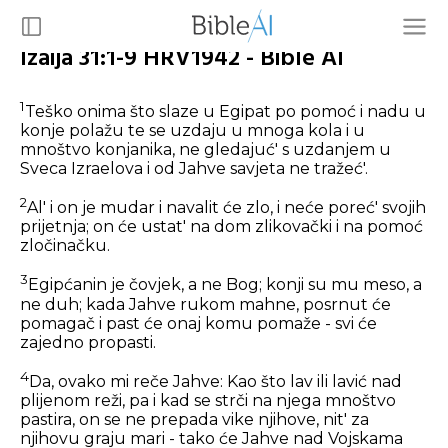
Izaija 31:1-9 HRV1942 - Bible AI
1
Teško onima što slaze u Egipat po pomoć i nadu u
konje polažu te se uzdaju u mnoga kola i u
mnoštvo konjanika, ne gledajuć' s uzdanjem u
Sveca Izraelova i od Jahve savjeta ne tražeć'.
2
Al' i on je mudar i navalit će zlo, i neće poreć' svojih
prijetnja; on će ustat' na dom zlikovački i na pomoć
zločinačku.
3
Egipćanin je čovjek, a ne Bog; konji su mu meso, a
ne duh; kada Jahve rukom mahne, posrnut će
pomagač i past će onaj komu pomaže - svi će
zajedno propasti.
4
Da, ovako mi reče Jahve: Kao što lav ili lavić nad
plijenom reži, pa i kad se strči na njega mnoštvo
pastira, on se ne prepada vike njihove, nit' za
njihovu graju mari - tako će Jahve nad Vojskama