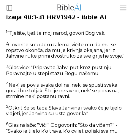
Izaija 40:1-31 HRV1942 - Bible AI
1
"Tješite, tješite moj narod, govori Bog vaš.
2
Govorite srcu Jeruzalema, vičite mu da mu se
ropstvo okonča, da mu je krivnja okajana, jer iz
Jahvine ruke primi dvostruko za sve grijehe svoje."
3
Glas viče: "Pripravite Jahvi put kroz pustinju.
Poravnajte u stepi stazu Bogu našemu.
4
Nek' se povisi svaka dolina, nek' se spusti svaka
gora i brežuljak. Što je neravno, nek' se poravna,
strmine nek' postanu ravni.
5
Otkrit će se tada Slava Jahvina i svako će je tijelo
vidjeti, jer Jahvina su usta govorila."
6
Glas nalaže: "Viči!" Odgovorih: "Što da vičem?" -
"Svako je tijelo k'o trava, k'o cvijet poljski sva mu