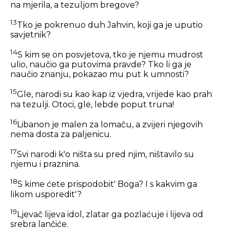
na mjerila, a tezuljom bregove?
13
Tko je pokrenuo duh Jahvin, koji ga je uputio
savjetnik?
14
S kim se on posvjetova, tko je njemu mudrost
ulio, naučio ga putovima pravde? Tko li ga je
naučio znanju, pokazao mu put k umnosti?
15
Gle, narodi su kao kap iz vjedra, vrijede kao prah
na tezulji. Otoci, gle, lebde poput truna!
16
Libanon je malen za lomaču, a zvijeri njegovih
nema dosta za paljenicu.
17
Svi narodi k'o ništa su pred njim, ništavilo su
njemu i praznina.
18
S kime ćete prispodobit' Boga? I s kakvim ga
likom usporedit'?
19
Ljevač lijeva idol, zlatar ga pozlaćuje i lijeva od
srebra lančiće.