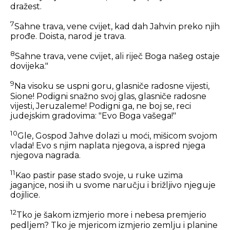
dražest.
7
Sahne trava, vene cvijet, kad dah Jahvin preko njih
prođe. Doista, narod je trava.
8
Sahne trava, vene cvijet, ali riječ Boga našeg ostaje
dovijeka."
9
Na visoku se uspni goru, glasniče radosne vijesti,
Sione! Podigni snažno svoj glas, glasniče radosne
vijesti, Jeruzaleme! Podigni ga, ne boj se, reci
judejskim gradovima: "Evo Boga vašega!"
10
Gle, Gospod Jahve dolazi u moći, mišicom svojom
vlada! Evo s njim naplata njegova, a ispred njega
njegova nagrada.
11
Kao pastir pase stado svoje, u ruke uzima
jaganjce, nosi ih u svome naručju i brižljivo njeguje
dojilice.
12
Tko je šakom izmjerio more i nebesa premjerio
pedljem? Tko je mjericom izmjerio zemlju i planine