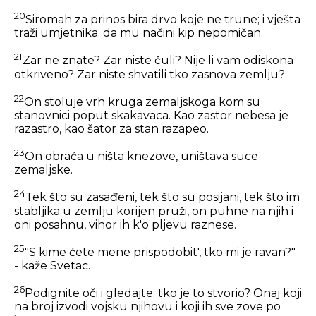
20
Siromah za prinos bira drvo koje ne trune; i vješta
traži umjetnika. da mu načini kip nepomičan.
21
Zar ne znate? Zar niste čuli? Nije li vam odiskona
otkriveno? Zar niste shvatili tko zasnova zemlju?
22
On stoluje vrh kruga zemaljskoga kom su
stanovnici poput skakavaca. Kao zastor nebesa je
razastro, kao šator za stan razapeo.
23
On obraća u ništa knezove, uništava suce
zemaljske.
24
Tek što su zasađeni, tek što su posijani, tek što im
stabljika u zemlju korijen pruži, on puhne na njih i
oni posahnu, vihor ih k'o pljevu raznese.
25
"S kime ćete mene prispodobit', tko mi je ravan?"
- kaže Svetac.
26
Podignite oči i gledajte: tko je to stvorio? Onaj koji
na broj izvodi vojsku njihovu i koji ih sve zove po