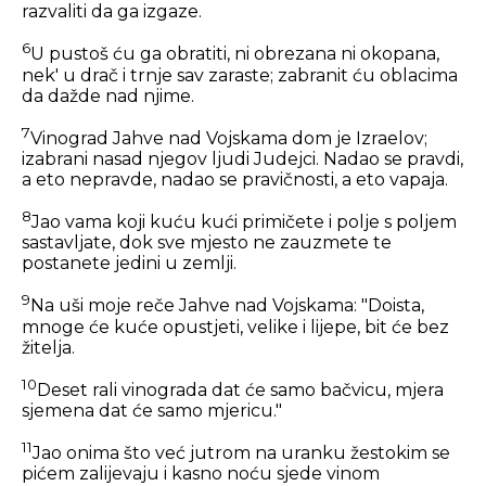
razvaliti da ga izgaze.
6
U pustoš ću ga obratiti, ni obrezana ni okopana,
nek' u drač i trnje sav zaraste; zabranit ću oblacima
da dažde nad njime.
7
Vinograd Jahve nad Vojskama dom je Izraelov;
izabrani nasad njegov ljudi Judejci. Nadao se pravdi,
a eto nepravde, nadao se pravičnosti, a eto vapaja.
8
Jao vama koji kuću kući primičete i polje s poljem
sastavljate, dok sve mjesto ne zauzmete te
postanete jedini u zemlji.
9
Na uši moje reče Jahve nad Vojskama: "Doista,
mnoge će kuće opustjeti, velike i lijepe, bit će bez
žitelja.
10
Deset rali vinograda dat će samo bačvicu, mjera
sjemena dat će samo mjericu."
11
Jao onima što već jutrom na uranku žestokim se
pićem zalijevaju i kasno noću sjede vinom