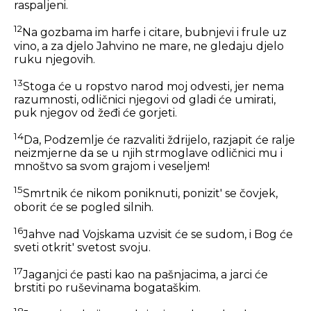
raspaljeni.
12
Na gozbama im harfe i citare, bubnjevi i frule uz
vino, a za djelo Jahvino ne mare, ne gledaju djelo
ruku njegovih.
13
Stoga će u ropstvo narod moj odvesti, jer nema
razumnosti, odličnici njegovi od gladi će umirati,
puk njegov od žeđi će gorjeti.
14
Da, Podzemlje će razvaliti ždrijelo, razjapit će ralje
neizmjerne da se u njih strmoglave odličnici mu i
mnoštvo sa svom grajom i veseljem!
15
Smrtnik će nikom poniknuti, ponizit' se čovjek,
oborit će se pogled silnih.
16
Jahve nad Vojskama uzvisit će se sudom, i Bog će
sveti otkrit' svetost svoju.
17
Jaganjci će pasti kao na pašnjacima, a jarci će
brstiti po ruševinama bogataškim.