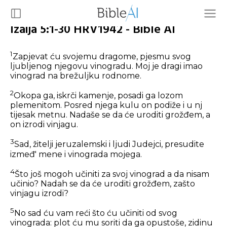
Izaija 5:1-30 HRV1942 - Bible AI
1
Zapjevat ću svojemu dragome, pjesmu svog
ljubljenog njegovu vinogradu. Moj je dragi imao
vinograd na brežuljku rodnome.
2
Okopa ga, iskrči kamenje, posadi ga lozom
plemenitom. Posred njega kulu on podiže i u nj
tijesak metnu. Nadaše se da će uroditi grožđem, a
on izrodi vinjagu.
3
Sad, žitelji jeruzalemski i ljudi Judejci, presudite
izmeđ' mene i vinograda mojega.
4
Što još mogoh učiniti za svoj vinograd a da nisam
učinio? Nadah se da će uroditi grožđem, zašto
vinjagu izrodi?
5
No sad ću vam reći što ću učiniti od svog
vinograda: plot ću mu soriti da ga opustoše, zidinu