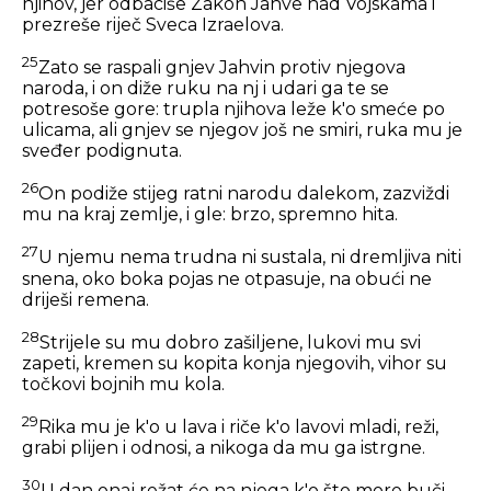
njihov, jer odbaciše Zakon Jahve nad Vojskama i
prezreše riječ Sveca Izraelova.
25
Zato se raspali gnjev Jahvin protiv njegova
naroda, i on diže ruku na nj i udari ga te se
potresoše gore: trupla njihova leže k'o smeće po
ulicama, ali gnjev se njegov još ne smiri, ruka mu je
sveđer podignuta.
26
On podiže stijeg ratni narodu dalekom, zazviždi
mu na kraj zemlje, i gle: brzo, spremno hita.
27
U njemu nema trudna ni sustala, ni dremljiva niti
snena, oko boka pojas ne otpasuje, na obući ne
driješi remena.
28
Strijele su mu dobro zašiljene, lukovi mu svi
zapeti, kremen su kopita konja njegovih, vihor su
točkovi bojnih mu kola.
29
Rika mu je k'o u lava i riče k'o lavovi mladi, reži,
grabi plijen i odnosi, a nikoga da mu ga istrgne.
30