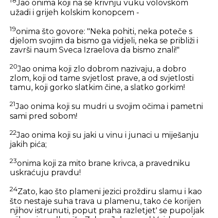
18
Jao onima koji na se krivnju vuku volovskom
užadi i grijeh kolskim konopcem -
19
onima što govore: "Neka pohiti, neka poteče s
djelom svojim da bismo ga vidjeli, neka se približi i
završi naum Sveca Izraelova da bismo znali!"
20
Jao onima koji zlo dobrom nazivaju, a dobro
zlom, koji od tame svjetlost prave, a od svjetlosti
tamu, koji gorko slatkim čine, a slatko gorkim!
21
Jao onima koji su mudri u svojim očima i pametni
sami pred sobom!
22
Jao onima koji su jaki u vinu i junaci u miješanju
jakih pića;
23
onima koji za mito brane krivca, a pravedniku
uskraćuju pravdu!
24
Zato, kao što plameni jezici proždiru slamu i kao
što nestaje suha trava u plamenu, tako će korijen
njihov istrunuti, poput praha razletjet' se pupoljak