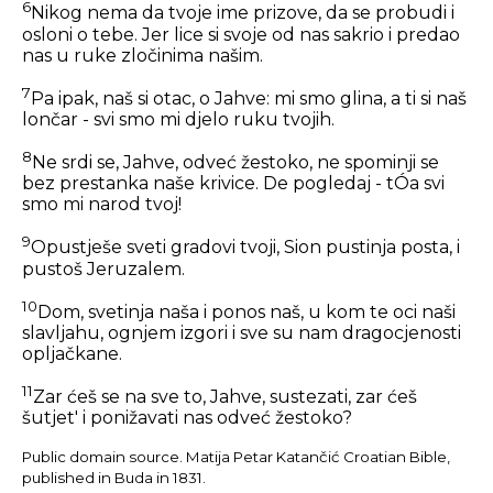
6
Nikog nema da tvoje ime prizove, da se probudi i
osloni o tebe. Jer lice si svoje od nas sakrio i predao
nas u ruke zločinima našim.
7
Pa ipak, naš si otac, o Jahve: mi smo glina, a ti si naš
lončar - svi smo mi djelo ruku tvojih.
8
Ne srdi se, Jahve, odveć žestoko, ne spominji se
bez prestanka naše krivice. De pogledaj - tÓa svi
smo mi narod tvoj!
9
Opustješe sveti gradovi tvoji, Sion pustinja posta, i
pustoš Jeruzalem.
10
Dom, svetinja naša i ponos naš, u kom te oci naši
slavljahu, ognjem izgori i sve su nam dragocjenosti
opljačkane.
11
Zar ćeš se na sve to, Jahve, sustezati, zar ćeš
šutjet' i ponižavati nas odveć žestoko?
Public domain source. Matija Petar Katančić Croatian Bible,
published in Buda in 1831.