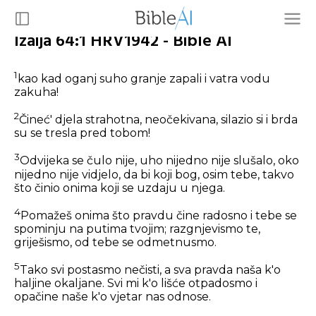
Izaija 64:1 HRV1942 - Bible AI
1
kao kad oganj suho granje zapali i vatra vodu
zakuha!
2
Čineć' djela strahotna, neočekivana, silazio si i brda
su se tresla pred tobom!
3
Odvijeka se čulo nije, uho nijedno nije slušalo, oko
nijedno nije vidjelo, da bi koji bog, osim tebe, takvo
što činio onima koji se uzdaju u njega.
4
Pomažeš onima što pravdu čine radosno i tebe se
spominju na putima tvojim; razgnjevismo te,
griješismo, od tebe se odmetnusmo.
5
Tako svi postasmo nečisti, a sva pravda naša k'o
haljine okaljane. Svi mi k'o lišće otpadosmo i
opačine naše k'o vjetar nas odnose.