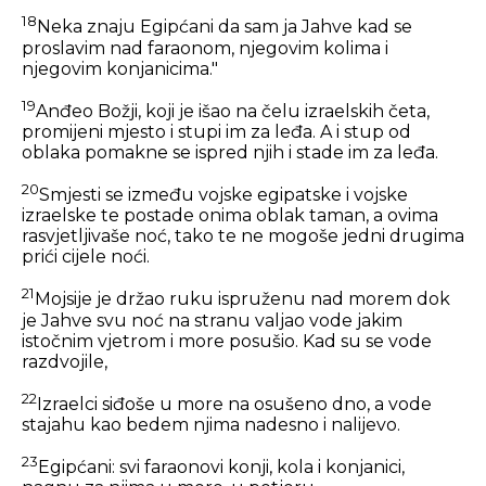
18
Neka znaju Egipćani da sam ja Jahve kad se
proslavim nad faraonom, njegovim kolima i
njegovim konjanicima."
19
Anđeo Božji, koji je išao na čelu izraelskih četa,
promijeni mjesto i stupi im za leđa. A i stup od
oblaka pomakne se ispred njih i stade im za leđa.
20
Smjesti se između vojske egipatske i vojske
izraelske te postade onima oblak taman, a ovima
rasvjetljivaše noć, tako te ne mogoše jedni drugima
prići cijele noći.
21
Mojsije je držao ruku ispruženu nad morem dok
je Jahve svu noć na stranu valjao vode jakim
istočnim vjetrom i more posušio. Kad su se vode
razdvojile,
22
Izraelci siđoše u more na osušeno dno, a vode
stajahu kao bedem njima nadesno i nalijevo.
23
Egipćani: svi faraonovi konji, kola i konjanici,