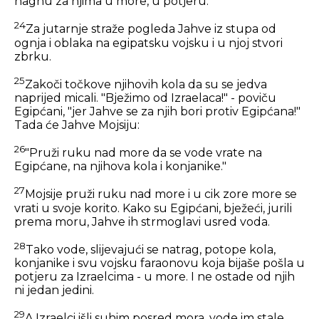
nagnu za njima u more, u potjeru.
24
Za jutarnje straže pogleda Jahve iz stupa od
ognja i oblaka na egipatsku vojsku i u njoj stvori
zbrku.
25
Zakoči točkove njihovih kola da su se jedva
naprijed micali. "Bježimo od Izraelaca!" - poviču
Egipćani, "jer Jahve se za njih bori protiv Egipćana!"
Tada će Jahve Mojsiju:
26
"Pruži ruku nad more da se vode vrate na
Egipćane, na njihova kola i konjanike."
27
Mojsije pruži ruku nad more i u cik zore more se
vrati u svoje korito. Kako su Egipćani, bježeći, jurili
prema moru, Jahve ih strmoglavi usred voda.
28
Tako vode, slijevajući se natrag, potope kola,
konjanike i svu vojsku faraonovu koja bijaše pošla u
potjeru za Izraelcima - u more. I ne ostade od njih
ni jedan jedini.
29
A Izraelci išli suhim posred mora, vode im stale