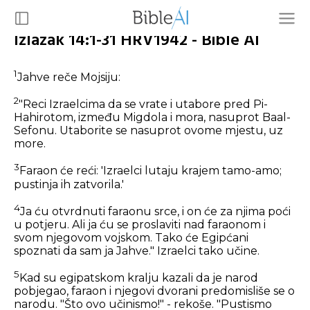
Izlazak 14:1-31 HRV1942 - Bible AI
1
Jahve reče Mojsiju:
2
"Reci Izraelcima da se vrate i utabore pred Pi-
Hahirotom, između Migdola i mora, nasuprot Baal-
Sefonu. Utaborite se nasuprot ovome mjestu, uz
more.
3
Faraon će reći: 'Izraelci lutaju krajem tamo-amo;
pustinja ih zatvorila.'
4
Ja ću otvrdnuti faraonu srce, i on će za njima poći
u potjeru. Ali ja ću se proslaviti nad faraonom i
svom njegovom vojskom. Tako će Egipćani
spoznati da sam ja Jahve." Izraelci tako učine.
5
Kad su egipatskom kralju kazali da je narod
pobjegao, faraon i njegovi dvorani predomisliše se o
narodu. "Što ovo učinismo!" - rekoše. "Pustismo