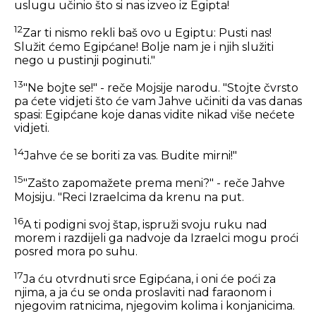
uslugu učinio što si nas izveo iz Egipta!
12
Zar ti nismo rekli baš ovo u Egiptu: Pusti nas!
Služit ćemo Egipćane! Bolje nam je i njih služiti
nego u pustinji poginuti."
13
"Ne bojte se!" - reče Mojsije narodu. "Stojte čvrsto
pa ćete vidjeti što će vam Jahve učiniti da vas danas
spasi: Egipćane koje danas vidite nikad više nećete
vidjeti.
14
Jahve će se boriti za vas. Budite mirni!"
15
"Zašto zapomažete prema meni?" - reče Jahve
Mojsiju. "Reci Izraelcima da krenu na put.
16
A ti podigni svoj štap, ispruži svoju ruku nad
morem i razdijeli ga nadvoje da Izraelci mogu proći
posred mora po suhu.
17
Ja ću otvrdnuti srce Egipćana, i oni će poći za
njima, a ja ću se onda proslaviti nad faraonom i
njegovim ratnicima, njegovim kolima i konjanicima.