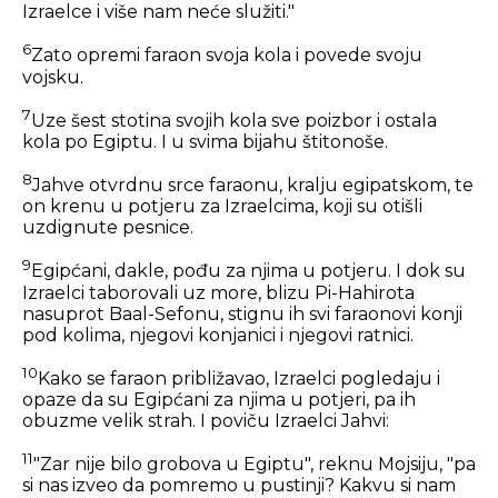
Izraelce i više nam neće služiti."
6
Zato opremi faraon svoja kola i povede svoju
vojsku.
7
Uze šest stotina svojih kola sve poizbor i ostala
kola po Egiptu. I u svima bijahu štitonoše.
8
Jahve otvrdnu srce faraonu, kralju egipatskom, te
on krenu u potjeru za Izraelcima, koji su otišli
uzdignute pesnice.
9
Egipćani, dakle, pođu za njima u potjeru. I dok su
Izraelci taborovali uz more, blizu Pi-Hahirota
nasuprot Baal-Sefonu, stignu ih svi faraonovi konji
pod kolima, njegovi konjanici i njegovi ratnici.
10
Kako se faraon približavao, Izraelci pogledaju i
opaze da su Egipćani za njima u potjeri, pa ih
obuzme velik strah. I poviču Izraelci Jahvi:
11
"Zar nije bilo grobova u Egiptu", reknu Mojsiju, "pa
si nas izveo da pomremo u pustinji? Kakvu si nam