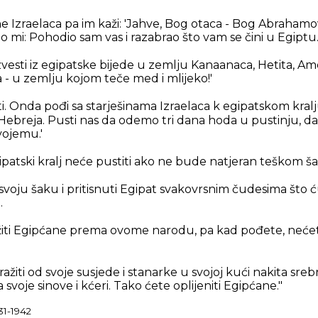
šine Izraelaca pa im kaži: 'Jahve, Bog otaca - Bog Abrahamov
kao mi: Pohodio sam vas i razabrao što vam se čini u Egiptu
vesti iz egipatske bijede u zemlju Kanaanaca, Hetita, Am
a - u zemlju kojom teče med i mlijeko!'
i. Onda pođi sa starješinama Izraelaca k egipatskom kralju
Hebreja. Pusti nas da odemo tri dana hoda u pustinju, d
vojemu.'
ipatski kralj neće pustiti ako ne bude natjeran teškom š
 svoju šaku i pritisnuti Egipat svakovrsnim čudesima što ć
.
iti Egipćane prema ovome narodu, pa kad pođete, nećet
ažiti od svoje susjede i stanarke u svojoj kući nakita sreb
 svoje sinove i kćeri. Tako ćete oplijeniti Egipćane."
31-1942