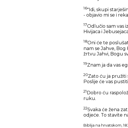
16
"Idi, skupi starje
- objavio mi se i re
17
Odlučio sam vas iz
Hivijaca i Jebusejac
18
Oni će te poslušat
nam se Jahve, Bog 
žrtvu Jahvi, Bogu s
19
Znam ja da vas eg
20
Zato ću ja pružiti
Poslije će vas pustiti
21
Dobro ću raspolož
ruku.
22
Svaka će žena zatr
odjeće. To stavite na
Biblija na hrvatskom, 18