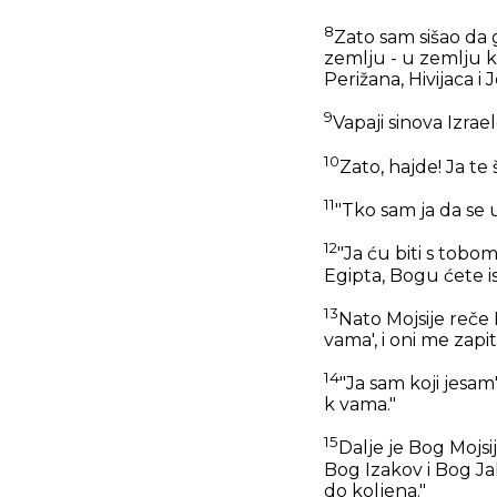
8
Zato sam sišao da 
zemlju - u zemlju k
Perižana, Hivijaca i
9
Vapaji sinova Izrae
10
Zato, hajde! Ja te
11
"Tko sam ja da se 
12
"Ja ću biti s tobom
Egipta, Bogu ćete i
13
Nato Mojsije reče
vama', i oni me zapi
14
"Ja sam koji jesam
k vama."
15
Dalje je Bog Mojsi
Bog Izakov i Bog Ja
do koljena."