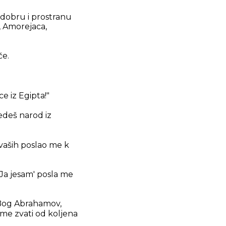
 dobru i prostranu
, Amorejaca,
če.
e iz Egipta!"
vedeš narod iz
vaših poslao me k
'Ja jesam' posla me
, Bog Abrahamov,
 me zvati od koljena