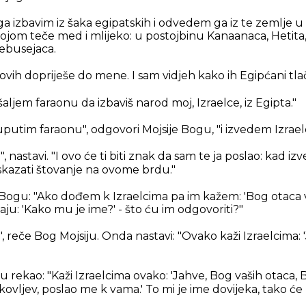
ga izbavim iz šaka egipatskih i odvedem ga iz te zemlje u
ojom teče med i mlijeko: u postojbinu Kanaanaca, Hetita
 Jebusejaca.
lovih dopriješe do mene. I sam vidjeh kako ih Egipćani tla
 šaljem faraonu da izbaviš narod moj, Izraelce, iz Egipta."
uputim faraonu", odgovori Mojsije Bogu, "i izvedem Izraelc
", nastavi. "I ovo će ti biti znak da sam te ja poslao: kad iz
skazati štovanje na ovome brdu."
 Bogu: "Ako dođem k Izraelcima pa im kažem: 'Bog otaca 
taju: 'Kako mu je ime?' - što ću im odgovoriti?"
", reče Bog Mojsiju. Onda nastavi: "Ovako kaži Izraelcima: 
ju rekao: "Kaži Izraelcima ovako: 'Jahve, Bog vaših otaca
kovljev, poslao me k vama.' To mi je ime dovijeka, tako će