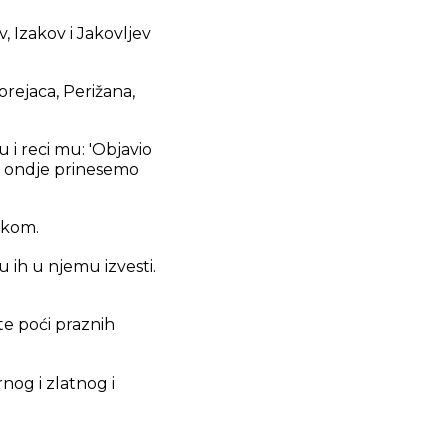
, Izakov i Jakovljev
.
orejaca, Perižana,
 i reci mu: 'Objavio
a ondje prinesemo
akom.
u ih u njemu izvesti.
e poći praznih
rnog i zlatnog i