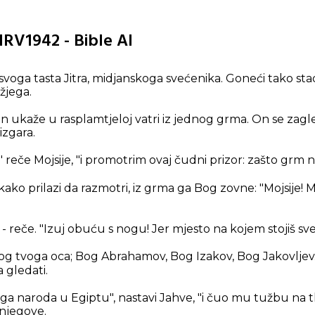
 HRV1942 - Bible AI
svoga tasta Jitra, midjanskoga svećenika. Goneći tako st
žjega.
 ukaže u rasplamtjeloj vatri iz jednog grma. On se zagl
izgara.
 reče Mojsije, "i promotrim ovaj čudni prizor: zašto grm n
kako prilazi da razmotri, iz grma ga Bog zovne: "Mojsije! Mo
 - reče. "Izuj obuću s nogu! Jer mjesto na kojem stojiš svet
"Bog tvoga oca; Bog Abrahamov, Bog Izakov, Bog Jakovljev."
a gledati.
oga naroda u Egiptu", nastavi Jahve, "i čuo mu tužbu na tl
njegove.