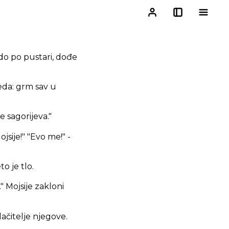
ado po pustari, dođe
eda: grm sav u
e sagorijeva."
jsije!" "Evo me!" -
o je tlo.
 Mojsije zakloni
ačitelje njegove.