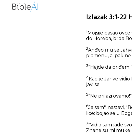
Izlazak 3:1-22
1
Mojsije pasao ovce 
do Horeba, brda Bo
2
Anđeo mu se Jahvin
plamenu, a ipak ne 
3
"Hajde da priđem, "
4
Kad je Jahve vidio 
javi se.
5
"Ne prilazi ovamo!"
6
Ja sam", nastavi, 
lice: bojao se u Bog
7
"Vidio sam jade sv
Znane su mi muke 