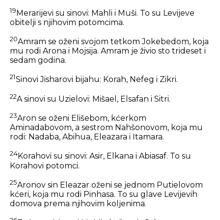
19
Merarijevi su sinovi: Mahli i Muši. To su Levijeve
obitelji s njihovim potomcima.
20
Amram se oženi svojom tetkom Jokebedom, koja
mu rodi Arona i Mojsija. Amram je živio sto trideset i
sedam godina.
21
Sinovi Jisharovi bijahu: Korah, Nefeg i Zikri.
22
A sinovi su Uzielovi: Mišael, Elsafan i Sitri.
23
Aron se oženi Elišebom, kćerkom
Aminadabovom, a sestrom Nahšonovom, koja mu
rodi: Nadaba, Abihua, Eleazara i Itamara.
24
Korahovi su sinovi: Asir, Elkana i Abiasaf. To su
Korahovi potomci.
25
Aronov sin Eleazar oženi se jednom Putielovom
kćeri, koja mu rodi Pinhasa. To su glave Levijevih
domova prema njihovim koljenima.