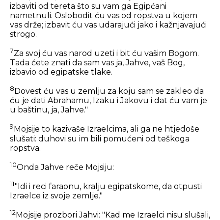
izbaviti od tereta što su vam ga Egipćani
nametnuli. Oslobodit ću vas od ropstva u kojem
vas drže; izbavit ću vas udarajući jako i kažnjavajući
strogo.
7
Za svoj ću vas narod uzeti i bit ću vašim Bogom.
Tada ćete znati da sam vas ja, Jahve, vaš Bog,
izbavio od egipatske tlake.
8
Dovest ću vas u zemlju za koju sam se zakleo da
ću je dati Abrahamu, Izaku i Jakovu i dat ću vam je
u baštinu, ja, Jahve."
9
Mojsije to kazivaše Izraelcima, ali ga ne htjedoše
slušati: duhovi su im bili pomućeni od teškoga
ropstva.
10
Onda Jahve reče Mojsiju:
11
"Idi i reci faraonu, kralju egipatskome, da otpusti
Izraelce iz svoje zemlje."
12
Mojsije prozbori Jahvi: "Kad me Izraelci nisu slušali,