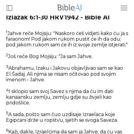
Izlazak 6:1-30 HRV1942 - Bible AI
1
Jahve reče Mojsiju: "Naskoro ćeš vidjeti kako ću ja s
faraonom! Pod jakom rukom pustit će ih da odu;
pod jakom rukom sam će ih iz svoje zemlje istjerati."
2
Još reče Bog Mojsiju: "Ja sam Jahve.
3
Abrahamu, Izaku i Jakovu objavljivao sam se kao
El Šadaj. Ali njima se nisam očitovao pod svojim
imenom - Jahve.
4
I sklopio sam svoj Savez s njima da ću im dati
kanaansku zemlju, zemlju gdje su živjeli kao
pridošlice.
5
A sada, pošto sam čuo uzdisaje Izraelaca koje
Egipćani drže u ropstvu, sjetih se svoga Saveza.
6
Kaži, dakle, Izraelcima da sam ja Jahve; da ću vas