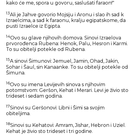
kako će me, spora u govoru, saslušati faraon!"
13
Ali je Jahve govorio Mojsiju i Aronu i slao ih sad k
Izraelcima, a sad k faraonu, kralju egipatskome, da
pusti Izraelce iz Egipta.
14
Ovo su glave njihovih domova. Sinovi Izraelova
prvorođenca Rubena: Henok, Palu, Hesron i Karmi.
To su obitelji potekle od Rubena.
15
A sinovi Šimunovi: Jemuel, Jamin, Ohad, Jakin,
Sohar i Šaul, sin Kanaanke. To su obitelji potekle od
Šimuna.
16
Ovo su imena Levijevih sinova s njihovim
potomstvom: Geršon, Kehat i Merari. Levi je živio sto
trideset i sedam godina.
17
Sinovi su Geršonovi: Libni i Šimi sa svojim
obiteljima.
18
Sinovi su Kehatovi: Amram, Jishar, Hebron i Uziel.
Kehat je živio sto trideset i tri godine.