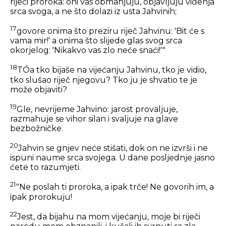
riječi proroka: oni vas obmanjuju, objavljuju viđenja
srca svoga, a ne što dolazi iz usta Jahvinih;
17
govore onima što preziru riječ Jahvinu: 'Bit će s
vama mir!' a onima što slijede glas svog srca
okorjelog: 'Nikakvo vas zlo neće snaći!'"
18
TÓa tko bijaše na vijećanju Jahvinu, tko je vidio,
tko slušao riječ njegovu? Tko ju je shvatio te je
može objaviti?
19
Gle, nevrijeme Jahvino: jarost provaljuje,
razmahuje se vihor silan i svaljuje na glave
bezbožničke.
20
Jahvin se gnjev neće stišati, dok on ne izvrši i ne
ispuni naume srca svojega. U dane posljednje jasno
ćete to razumjeti.
21
"Ne poslah ti proroka, a ipak trče! Ne govorih im, a
ipak prorokuju!
22
Jest, da bijahu na mom vijećanju, moje bi riječi