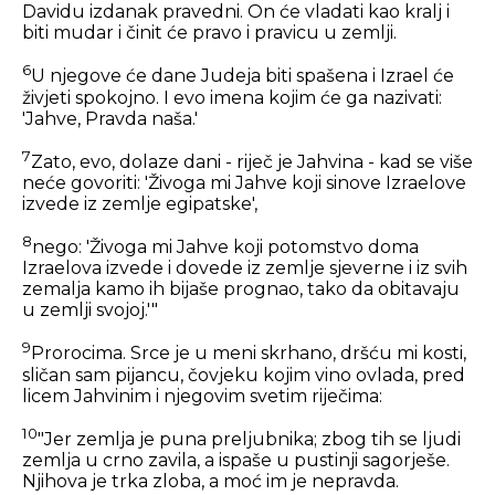
Davidu izdanak pravedni. On će vladati kao kralj i
biti mudar i činit će pravo i pravicu u zemlji.
6
U njegove će dane Judeja biti spašena i Izrael će
živjeti spokojno. I evo imena kojim će ga nazivati:
'Jahve, Pravda naša.'
7
Zato, evo, dolaze dani - riječ je Jahvina - kad se više
neće govoriti: 'Živoga mi Jahve koji sinove Izraelove
izvede iz zemlje egipatske',
8
nego: 'Živoga mi Jahve koji potomstvo doma
Izraelova izvede i dovede iz zemlje sjeverne i iz svih
zemalja kamo ih bijaše prognao, tako da obitavaju
u zemlji svojoj.'"
9
Prorocima. Srce je u meni skrhano, dršću mi kosti,
sličan sam pijancu, čovjeku kojim vino ovlada, pred
licem Jahvinim i njegovim svetim riječima:
10
"Jer zemlja je puna preljubnika; zbog tih se ljudi
zemlja u crno zavila, a ispaše u pustinji sagorješe.
Njihova je trka zloba, a moć im je nepravda.