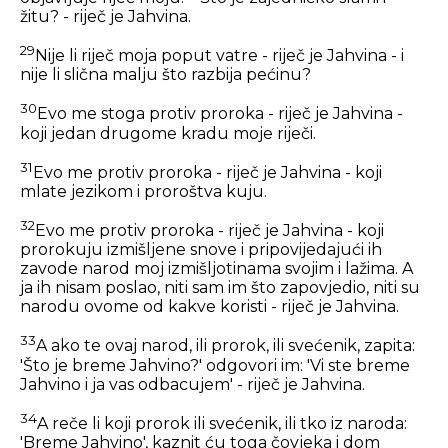
žitu? - riječ je Jahvina.
29
Nije li riječ moja poput vatre - riječ je Jahvina - i
nije li slična malju što razbija pećinu?
30
Evo me stoga protiv proroka - riječ je Jahvina -
koji jedan drugome kradu moje riječi.
31
Evo me protiv proroka - riječ je Jahvina - koji
mlate jezikom i proroštva kuju.
32
Evo me protiv proroka - riječ je Jahvina - koji
prorokuju izmišljene snove i pripovijedajući ih
zavode narod moj izmišljotinama svojim i lažima. A
ja ih nisam poslao, niti sam im što zapovjedio, niti su
narodu ovome od kakve koristi - riječ je Jahvina.
33
A ako te ovaj narod, ili prorok, ili svećenik, zapita:
'Što je breme Jahvino?' odgovori im: 'Vi ste breme
Jahvino i ja vas odbacujem' - riječ je Jahvina.
34
A reče li koji prorok ili svećenik, ili tko iz naroda:
'Breme Jahvino', kaznit ću toga čovjeka i dom