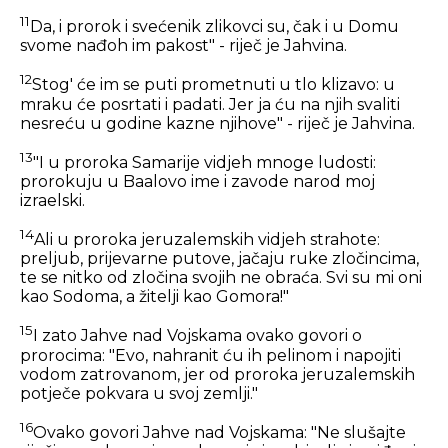
11
Da, i prorok i svećenik zlikovci su, čak i u Domu
svome nađoh im pakost" - riječ je Jahvina.
12
Stog' će im se puti prometnuti u tlo klizavo: u
mraku će posrtati i padati. Jer ja ću na njih svaliti
nesreću u godine kazne njihove" - riječ je Jahvina.
13
"I u proroka Samarije vidjeh mnoge ludosti:
prorokuju u Baalovo ime i zavode narod moj
izraelski.
14
Ali u proroka jeruzalemskih vidjeh strahote:
preljub, prijevarne putove, jačaju ruke zločincima,
te se nitko od zločina svojih ne obraća. Svi su mi oni
kao Sodoma, a žitelji kao Gomora!"
15
I zato Jahve nad Vojskama ovako govori o
prorocima: "Evo, nahranit ću ih pelinom i napojiti
vodom zatrovanom, jer od proroka jeruzalemskih
potječe pokvara u svoj zemlji."
16
Ovako govori Jahve nad Vojskama: "Ne slušajte