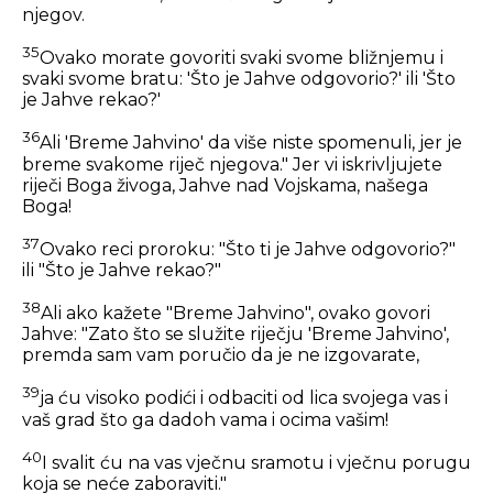
njegov.
35
Ovako morate govoriti svaki svome bližnjemu i
svaki svome bratu: 'Što je Jahve odgovorio?' ili 'Što
je Jahve rekao?'
36
Ali 'Breme Jahvino' da više niste spomenuli, jer je
breme svakome riječ njegova." Jer vi iskrivljujete
riječi Boga živoga, Jahve nad Vojskama, našega
Boga!
37
Ovako reci proroku: "Što ti je Jahve odgovorio?"
ili "Što je Jahve rekao?"
38
Ali ako kažete "Breme Jahvino", ovako govori
Jahve: "Zato što se služite riječju 'Breme Jahvino',
premda sam vam poručio da je ne izgovarate,
39
ja ću visoko podići i odbaciti od lica svojega vas i
vaš grad što ga dadoh vama i ocima vašim!
40
I svalit ću na vas vječnu sramotu i vječnu porugu
koja se neće zaboraviti."