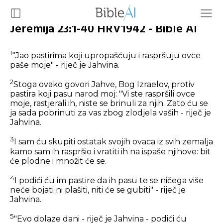
Jeremija 23:1-40 HRV1942 - Bible AI
1
"Jao pastirima koji upropašćuju i raspršuju ovce
paše moje" - riječ je Jahvina.
2
Stoga ovako govori Jahve, Bog Izraelov, protiv
pastira koji pasu narod moj: "Vi ste raspršili ovce
moje, rastjerali ih, niste se brinuli za njih. Zato ću se
ja sada pobrinuti za vas zbog zlodjela vaših - riječ je
Jahvina.
3
I sam ću skupiti ostatak svojih ovaca iz svih zemalja
kamo sam ih raspršio i vratiti ih na ispaše njihove: bit
će plodne i množit će se.
4
I podići ću im pastire da ih pasu te se ničega više
neće bojati ni plašiti, niti će se gubiti" - riječ je
Jahvina.
5
"Evo dolaze dani - riječ je Jahvina - podići ću