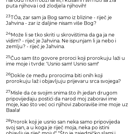
narodu mom obznanili, i kušali ih svrnuti sa zla
puta njihova i od zlodjela njihovih!
23
TÓa, zar sam ja Bog samo iz blizine - riječ je
Jahvina - zar iz daljine nisam više Bog?
24
Može li se tko skriti u skrovištima da ga ja ne
vidim? - riječ je Jahvina. Ne ispunjam li ja nebo i
zemlju? - riječ je Jahvina.
25
Čuo sam što govore proroci koji prorokuju laži u
ime moje i tvrde: 'Usnio sam! Usnio sam!'
26
Dokle će među prorocima biti onih koji
prorokuju laž i objavljuju prijevaru srca svojega?
27
Misle da će svojim snima što ih jedan drugom
pripovijedaju postići da narod moj zaboravi ime
moje, kao što već oci njihovi zaboraviše ime moje uz
Baala!
28
Prorok koji je usnio san neka samo pripovijeda
svoj san, a u koga je riječ moja, neka po istini
objavljuje riječ moju!" "Što je zajedničko slami i