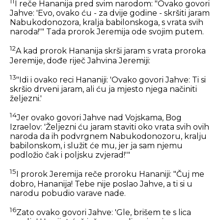
11
I reče Hananija pred svim narodom: "Ovako govori
Jahve: 'Evo, ovako ću - za dvije godine - skršiti jaram
Nabukodonozora, kralja babilonskoga, s vrata svih
naroda!'" Tada prorok Jeremija ode svojim putem.
12
A kad prorok Hananija skrši jaram s vrata proroka
Jeremije, dođe riječ Jahvina Jeremiji:
13
"Idi i ovako reci Hananiji: 'Ovako govori Jahve: Ti si
skršio drveni jaram, ali ću ja mjesto njega načiniti
željezni.'
14
Jer ovako govori Jahve nad Vojskama, Bog
Izraelov: 'Željezni ću jaram staviti oko vrata svih ovih
naroda da ih podvrgnem Nabukodonozoru, kralju
babilonskom, i služit će mu, jer ja sam njemu
podložio čak i poljsku zvjerad!'"
15
I prorok Jeremija reče proroku Hananiji: "Čuj me
dobro, Hananija! Tebe nije poslao Jahve, a ti si u
narodu pobudio varave nade.
16
Zato ovako govori Jahve: 'Gle, brišem te s lica