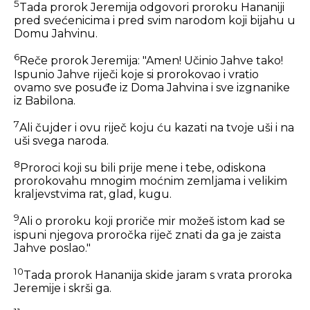
5
Tada prorok Jeremija odgovori proroku Hananiji
pred svećenicima i pred svim narodom koji bijahu u
Domu Jahvinu.
6
Reče prorok Jeremija: "Amen! Učinio Jahve tako!
Ispunio Jahve riječi koje si prorokovao i vratio
ovamo sve posuđe iz Doma Jahvina i sve izgnanike
iz Babilona.
7
Ali čujder i ovu riječ koju ću kazati na tvoje uši i na
uši svega naroda.
8
Proroci koji su bili prije mene i tebe, odiskona
prorokovahu mnogim moćnim zemljama i velikim
kraljevstvima rat, glad, kugu.
9
Ali o proroku koji proriče mir možeš istom kad se
ispuni njegova proročka riječ znati da ga je zaista
Jahve poslao."
10
Tada prorok Hananija skide jaram s vrata proroka
Jeremije i skrši ga.