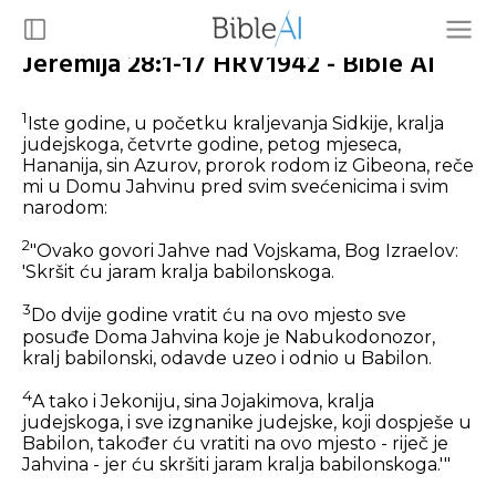
Jeremija 28:1-17 HRV1942 - Bible AI
1
Iste godine, u početku kraljevanja Sidkije, kralja
judejskoga, četvrte godine, petog mjeseca,
Hananija, sin Azurov, prorok rodom iz Gibeona, reče
mi u Domu Jahvinu pred svim svećenicima i svim
narodom:
2
"Ovako govori Jahve nad Vojskama, Bog Izraelov:
'Skršit ću jaram kralja babilonskoga.
3
Do dvije godine vratit ću na ovo mjesto sve
posuđe Doma Jahvina koje je Nabukodonozor,
kralj babilonski, odavde uzeo i odnio u Babilon.
4
A tako i Jekoniju, sina Jojakimova, kralja
judejskoga, i sve izgnanike judejske, koji dospješe u
Babilon, također ću vratiti na ovo mjesto - riječ je
Jahvina - jer ću skršiti jaram kralja babilonskoga.'"