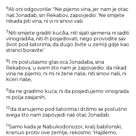
6
Ali oni odgovoriše: "Ne pijemo vina, jer nam je otac
naš Jonadab, sin Rekabov, zapovjedio: 'Ne smijete
nikada piti vina, ni vi ni sinovi vaši.
7
Niti smijete graditi kućÄa, niti sijati sjemena ni saditi
vinogradÄa, niti ih posjedovati, nego provodite sav
život pod šatorima, da dugo živite u zemlji gdje kao
stranci boravite.'
8
I mi poslušasmo glas oca Jonadaba, sina
Rekabova, u svem što nam je zapovjedio: da nikad
vina ne pijemo, ni mi ni žene naše, niti sinovi naši, ni
kćeri naše,
9
da ne gradimo kuća, ni da posjedujemo vinograda
ni polja zasijanih,
10
da stanujemo pod šatorima i držimo se poslušno
svega što nam zapovjedi naš otac Jonadab.
11
Samo kada je Nabukodonozor, kralj babilonski,
krenuo protiv ove zemlje, rekosmo: 'Hajdemo,