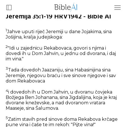
Jeremija 35:1-19 HRV1942 - Bible AI
1
Jahve uputi riječ Jeremiji u dane Jojakima, sina
Jošijina, kralja judejskoga:
2
"Idi u zajednicu Rekabovaca, govori s njima i
dovedi ih u Dom Jahvin, u jednu od dvorana, i daj
im vina."
3
Tada dovedoh Jaazaniju, sina Habasinijina sina
Jeremije, njegovu braću i sve sinove njegove i sav
dom Rekabovaca
4
i dovedoh ih u Dom Jahvin, u dvoranu čovjeka
Božjega Ben Johanana, sina Jigdalijina, koja je kraj
dvorane kneževske, a nad dvoranom vratara
Maaseje, sina Šalumova.
5
Zatim stavih pred sinove doma Rekabova krčage
pune vina i čaše te im rekoh: "Pijte vina!"