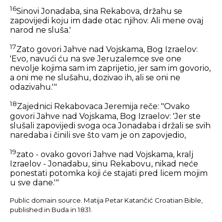
16
Sinovi Jonadaba, sina Rekabova, držahu se
zapovijedi koju im dade otac njihov. Ali mene ovaj
narod ne sluša.'
17
Zato govori Jahve nad Vojskama, Bog Izraelov:
'Evo, navući ću na sve Jeruzalemce sve one
nevolje kojima sam im zaprijetio, jer sam im govorio,
a oni me ne slušahu, dozivao ih, ali se oni ne
odazivahu.'"
18
Zajednici Rekabovaca Jeremija reče: "Ovako
govori Jahve nad Vojskama, Bog Izraelov: 'Jer ste
slušali zapovijedi svoga oca Jonadaba i držali se svih
naredaba i činili sve što vam je on zapovjedio,
19
zato - ovako govori Jahve nad Vojskama, kralj
Izraelov - Jonadabu, sinu Rekabovu, nikad neće
ponestati potomka koji će stajati pred licem mojim
u sve dane.'"
Public domain source. Matija Petar Katančić Croatian Bible,
published in Buda in 1831.