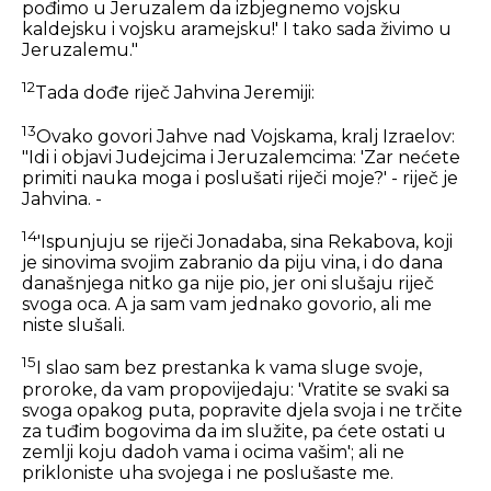
pođimo u Jeruzalem da izbjegnemo vojsku
kaldejsku i vojsku aramejsku!' I tako sada živimo u
Jeruzalemu."
12
Tada dođe riječ Jahvina Jeremiji:
13
Ovako govori Jahve nad Vojskama, kralj Izraelov:
"Idi i objavi Judejcima i Jeruzalemcima: 'Zar nećete
primiti nauka moga i poslušati riječi moje?' - riječ je
Jahvina. -
14
'Ispunjuju se riječi Jonadaba, sina Rekabova, koji
je sinovima svojim zabranio da piju vina, i do dana
današnjega nitko ga nije pio, jer oni slušaju riječ
svoga oca. A ja sam vam jednako govorio, ali me
niste slušali.
15
I slao sam bez prestanka k vama sluge svoje,
proroke, da vam propovijedaju: 'Vratite se svaki sa
svoga opakog puta, popravite djela svoja i ne trčite
za tuđim bogovima da im služite, pa ćete ostati u
zemlji koju dadoh vama i ocima vašim'; ali ne
prikloniste uha svojega i ne poslušaste me.