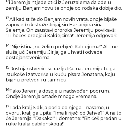
12
i Jeremija htjede otići iz Jeruzalema da ode u
zemlju Benjaminovu te ondje od rođaka dobije dio.
13
Ali kad stiže do Benjaminovih vrata, ondje bijaše
zapovjednik straže Jirijaj, sin Hananijina sina
Šelemje. On zaustavi proroka Jeremiju povikavši:
"Ti hoćeš prebjeći Kaldejcima!" Jeremija odgovori:
14
"Nije istina, ne želim prebjeći Kaldejcima!" Ali i ne
slušajući Jeremiju, Jirijaj ga uhvati i odvede
dostojanstvenicima.
15
Dostojanstvenici se razljutiše na Jeremiju te ga
istukoše i zatvoriše u kuću pisara Jonatana, koju
bijahu pretvorili u tamnicu.
16
Tako Jeremija dospje u nadsvođen podrum.
Ondje Jeremija ostade mnogo vremena.
17
Tada kralj Sidkija posla po njega. I nasamo, u
dvoru, kralj ga upita: "Ima li riječi od Jahve?" A na to
će Jeremija: "Dakako!" I dometne: "Bit ćeš predan u
ruke kralja babilonskoga!"