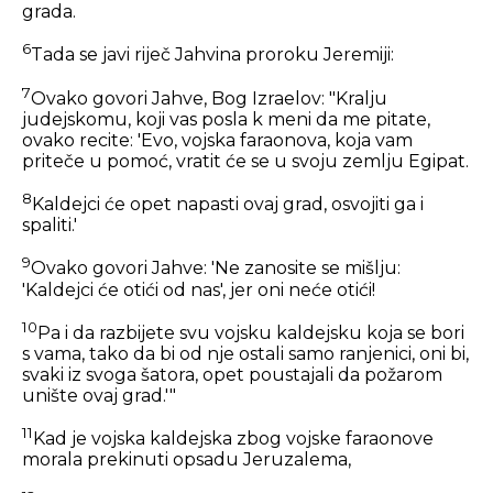
grada.
6
Tada se javi riječ Jahvina proroku Jeremiji:
7
Ovako govori Jahve, Bog Izraelov: "Kralju
judejskomu, koji vas posla k meni da me pitate,
ovako recite: 'Evo, vojska faraonova, koja vam
priteče u pomoć, vratit će se u svoju zemlju Egipat.
8
Kaldejci će opet napasti ovaj grad, osvojiti ga i
spaliti.'
9
Ovako govori Jahve: 'Ne zanosite se mišlju:
'Kaldejci će otići od nas', jer oni neće otići!
10
Pa i da razbijete svu vojsku kaldejsku koja se bori
s vama, tako da bi od nje ostali samo ranjenici, oni bi,
svaki iz svoga šatora, opet poustajali da požarom
unište ovaj grad.'"
11
Kad je vojska kaldejska zbog vojske faraonove
morala prekinuti opsadu Jeruzalema,