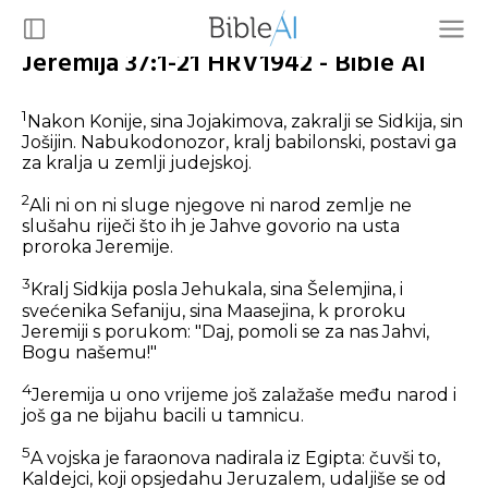
Jeremija 37:1-21 HRV1942 - Bible AI
1
Nakon Konije, sina Jojakimova, zakralji se Sidkija, sin
Jošijin. Nabukodonozor, kralj babilonski, postavi ga
za kralja u zemlji judejskoj.
2
Ali ni on ni sluge njegove ni narod zemlje ne
slušahu riječi što ih je Jahve govorio na usta
proroka Jeremije.
3
Kralj Sidkija posla Jehukala, sina Šelemjina, i
svećenika Sefaniju, sina Maasejina, k proroku
Jeremiji s porukom: "Daj, pomoli se za nas Jahvi,
Bogu našemu!"
4
Jeremija u ono vrijeme još zalažaše među narod i
još ga ne bijahu bacili u tamnicu.
5
A vojska je faraonova nadirala iz Egipta: čuvši to,
Kaldejci, koji opsjedahu Jeruzalem, udaljiše se od