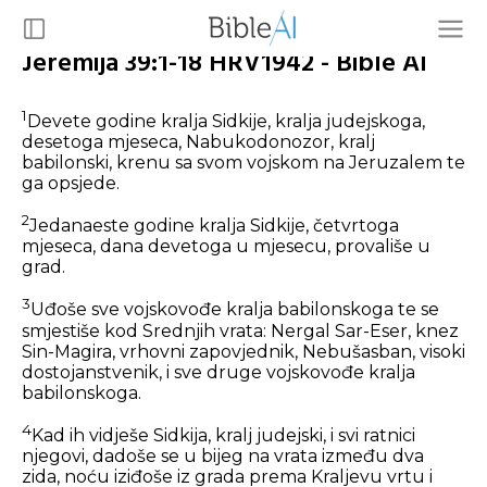
Jeremija 39:1-18 HRV1942 - Bible AI
1
Devete godine kralja Sidkije, kralja judejskoga,
desetoga mjeseca, Nabukodonozor, kralj
babilonski, krenu sa svom vojskom na Jeruzalem te
ga opsjede.
2
Jedanaeste godine kralja Sidkije, četvrtoga
mjeseca, dana devetoga u mjesecu, provališe u
grad.
3
Uđoše sve vojskovođe kralja babilonskoga te se
smjestiše kod Srednjih vrata: Nergal Sar-Eser, knez
Sin-Magira, vrhovni zapovjednik, Nebušasban, visoki
dostojanstvenik, i sve druge vojskovođe kralja
babilonskoga.
4
Kad ih vidješe Sidkija, kralj judejski, i svi ratnici
njegovi, dadoše se u bijeg na vrata između dva
zida, noću iziđoše iz grada prema Kraljevu vrtu i