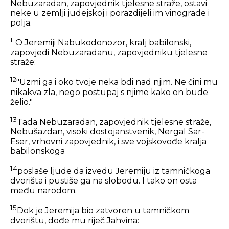
Nebuzaradan, zapovjednik tjelesne straže, ostavi
neke u zemlji judejskoj i porazdijeli im vinograde i
polja.
11
O Jeremiji Nabukodonozor, kralj babilonski,
zapovjedi Nebuzaradanu, zapovjedniku tjelesne
straže:
12
"Uzmi ga i oko tvoje neka bdi nad njim. Ne čini mu
nikakva zla, nego postupaj s njime kako on bude
želio."
13
Tada Nebuzaradan, zapovjednik tjelesne straže,
Nebušazdan, visoki dostojanstvenik, Nergal Sar-
Eser, vrhovni zapovjednik, i sve vojskovođe kralja
babilonskoga
14
poslaše ljude da izvedu Jeremiju iz tamničkoga
dvorišta i pustiše ga na slobodu. I tako on osta
među narodom.
15
Dok je Jeremija bio zatvoren u tamničkom
dvorištu, dođe mu riječ Jahvina: