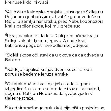
krenuše k dolini Arabi.
5
Ali ih čete kaldejske gonjahu i sustigoše Sidkiju u
Poljanama jerihonskim. Uhvatiše ga, odvedoše u
Riblu, u zemlju hamatsku, pred Nabukodonozora,
kralja babilonskoga, koji mu izreče sud.
6
I kralj babilonski dade u Ribli pred očima kralja
Sidkije zaklati djecu njegovu. A dade kralj
babilonski pogubiti i sve odličnike judejske.
7
Sidkiji iskopa oči, stavi ga u okove da ga odvede u
Babilon.
8
Kaldejci zapališe kraljev dvor i kuće naroda i
porušiše bedeme jeruzalemske.
9
Ostatak pučanstva koje još ostade u gradu,
izbjeglice što su mu se predale i sav ostali narod,
izagna u Babilon Nebuzaradan, zapovjednik
tjelesne straže.
10
A od siromašnoga puka koji nije ništa posjedovao,