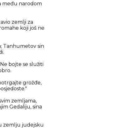
jega među narodom
tavio zemlji za
romahe koji još ne
an; Tanhumetov sin
i.
Ne bojte se služiti
obro.
 potrgajte grožđe,
osjedoste."
 svim zemljama,
jim Gedaliju, sina
e u zemlju judejsku