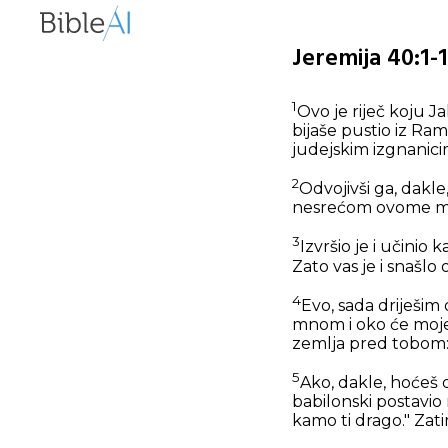
Jeremija 40:1-
1
Ovo je riječ koju J
bijaše pustio iz Ra
judejskim izgnanic
2
Odvojivši ga, dakle
nesrećom ovome m
3
Izvršio je i učinio k
Zato vas je i snašlo 
4
Evo, sada driješim 
mnom i oko će moje b
zemlja pred tobom: m
5
Ako, dakle, hoćeš o
babilonski postavio 
kamo ti drago." Zat