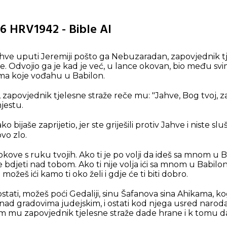
16 HRV1942 - Bible AI
ahve uputi Jeremiji pošto ga Nebuzaradan, zapovjednik tj
me. Odvojio ga je kad je već, u lance okovan, bio među sv
ima koje vođahu u Babilon.
, zapovjednik tjelesne straže reče mu: "Jahve, Bog tvoj, za
jestu.
ako bijaše zaprijetio, jer ste griješili protiv Jahve i niste sl
ovo zlo.
okove s ruku tvojih. Ako ti je po volji da ideš sa mnom u B
djeti nad tobom. Ako ti nije volja ići sa mnom u Babilon, t
ožeš ići kamo ti oko želi i gdje će ti biti dobro.
stati, možeš poći Gedaliji, sinu Šafanova sina Ahikama, kog
nad gradovima judejskim, i ostati kod njega usred naroda, 
im mu zapovjednik tjelesne straže dade hrane i k tomu da