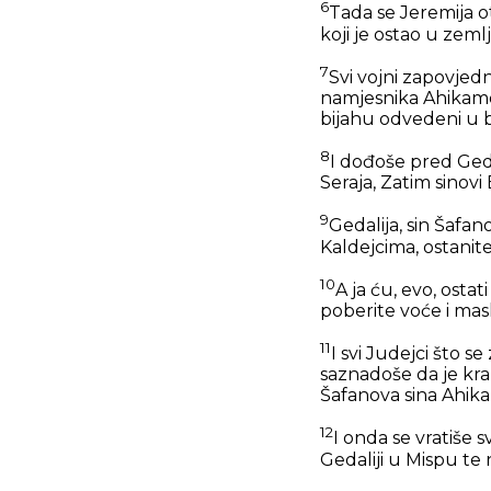
6
Tada se Jeremija o
koji je ostao u zemlji
7
Svi vojni zapovjedni
namjesnika Ahikamov
bijahu odvedeni u b
8
I dođoše pred Geda
Seraja, Zatim sinovi 
9
Gedalija, sin Šafan
Kaldejcima, ostanit
10
A ja ću, evo, osta
poberite voće i mas
11
I svi Judejci što 
saznadoše da je kral
Šafanova sina Ahik
12
I onda se vratiše s
Gedaliji u Mispu t