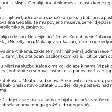
tputi u Mispu, Gedaliji, sinu Ahikamovu, te osta kod n
.
ci i njihovi ljudi uokolo saznaše da je kralj babilonski pos
a sina Gedaliju te mu povjerio muževe, žene i djecu i si
abilonsko sužanjstvo.
liju u Mispu: Netanijin sin Jišmael, Kareahov sin Johan
Efaja Netofljanina, Makatijev sin Jaazanija - oni i njihovi ljud
ova sina Ahikama, zakle se njima i njihovim ljudima i reče: "
e u zemlji, budite odani babilonskom kralju i bit će vam d
ti u Mispi na službu Kaldejcima koji dolaze k nama. Vi pak
line, pohranite u sudove i ostanite u gradovima što ih zap
se zatekoše u Moabu, kod sinova Amonovih, i u Edomu, po
j babilonski ostavio ostatak u Judeji i da je postavio nad n
ama.
vi Judejci iz svih mjesta kamo ih bijahu raspršili, vratiše s
e nabraše veoma mnogo grožđa i drugoga voća.