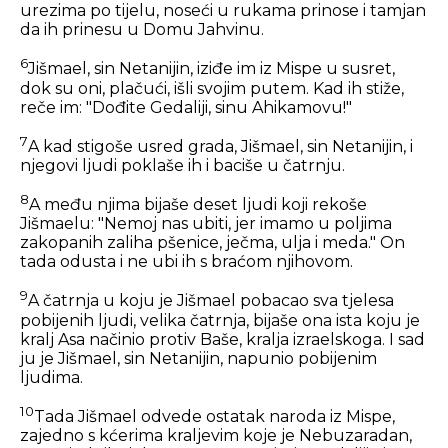
urezima po tijelu, noseći u rukama prinose i tamjan
da ih prinesu u Domu Jahvinu.
6
Jišmael, sin Netanijin, iziđe im iz Mispe u susret,
dok su oni, plačući, išli svojim putem. Kad ih stiže,
reče im: "Dođite Gedaliji, sinu Ahikamovu!"
7
A kad stigoše usred grada, Jišmael, sin Netanijin, i
njegovi ljudi poklaše ih i baciše u čatrnju.
8
A među njima bijaše deset ljudi koji rekoše
Jišmaelu: "Nemoj nas ubiti, jer imamo u poljima
zakopanih zaliha pšenice, ječma, ulja i meda." On
tada odusta i ne ubi ih s braćom njihovom.
9
A čatrnja u koju je Jišmael pobacao sva tjelesa
pobijenih ljudi, velika čatrnja, bijaše ona ista koju je
kralj Asa načinio protiv Baše, kralja izraelskoga. I sad
ju je Jišmael, sin Netanijin, napunio pobijenim
ljudima.
10
Tada Jišmael odvede ostatak naroda iz Mispe,
zajedno s kćerima kraljevim koje je Nebuzaradan,