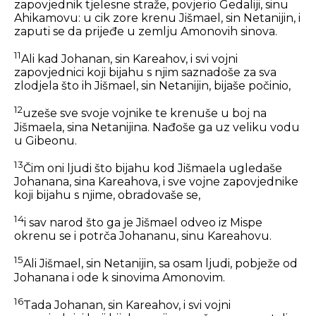
zapovjednik tjelesne straže, povjerio Gedaliji, sinu
Ahikamovu: u cik zore krenu Jišmael, sin Netanijin, i
zaputi se da prijeđe u zemlju Amonovih sinova.
11
Ali kad Johanan, sin Kareahov, i svi vojni
zapovjednici koji bijahu s njim saznadoše za sva
zlodjela što ih Jišmael, sin Netanijin, bijaše počinio,
12
uzeše sve svoje vojnike te krenuše u boj na
Jišmaela, sina Netanijina. Nađoše ga uz veliku vodu
u Gibeonu.
13
Čim oni ljudi što bijahu kod Jišmaela ugledaše
Johanana, sina Kareahova, i sve vojne zapovjednike
koji bijahu s njime, obradovaše se,
14
i sav narod što ga je Jišmael odveo iz Mispe
okrenu se i potrča Johananu, sinu Kareahovu.
15
Ali Jišmael, sin Netanijin, sa osam ljudi, pobježe od
Johanana i ode k sinovima Amonovim.
16
Tada Johanan, sin Kareahov, i svi vojni