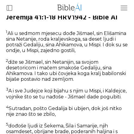
Jeremija 41:1-18 HRV1942 - Bible AI
1
Ali u sedmom mjesecu dođe Jišmael, sin Elišamina
sina Netanije, roda kraljevskoga, sa deset ljudi i
potraži Gedaliju, sina Ahikamova, u Mispi. I dok su se
ondje, u Mispi, zajedno gostili,
2
diže se Jišmael, sin Netanijin, sa svojom
desetoricom i mačem smakoše Gedaliju, sina
Ahikamova. I tako ubi čovjeka koga kralj babilonski
bijaše postavio nad zemljom.
3
A i sve Judejce koji bijahu s njim u Mispi, i Kaldejce,
vojnike što se tu nađoše - Jišmael dade pogubiti.
4
Sutradan, pošto Gedalija bi ubijen, dok još nitko
nije znao što se zbilo,
5
dođoše ljudi iz Šekema, Šila i Samarije, njih
osamdeset, obrijane brade, poderanih haljina i s