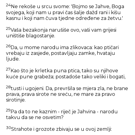
24
Ne rekoše u srcu svome: 'Bojmo se Jahve, Boga
svojega, koji nam u pravi čas šalje dažd rani i kišu
kasnu i koji nam čuva tjedne određene za žetvu.'
25
Vaša bezakonja narušiše ovo, vaši vam grijesi
uništiše blagostanje.
26
Da, u mome narodu ima zlikovaca: kao ptičari
vrebaju iz zasjede, postavljaju zamke, hvataju
ljude.
27
Kao što je krletka puna ptica, tako su njihove
kuće pune grabeža; postadoše tako veliki i bogati,
28
tusti i ugojeni. Da, prevršila se mjera zla, ne brane
prava, prava sirote ne sreću, ne mare za pravo
sirotinje.
29
Pa da to ne kaznim - riječ je Jahvina - narodu
takvu da se ne osvetim?
30
Strahote i grozote zbivaju se u ovoj zemlji: