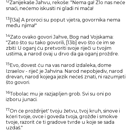
12
Zanijekaše Jahvu, rekoše: "Nema ga! Zlo nas neće
snaći, nećemo iskusiti ni gladi ni mača!
13
[13a] A proroci su poput vjetra, govornika nema
među njima!"
14
Zato ovako govori Jahve, Bog nad Vojskama:
"Zato što su tako govorili, [13b] evo što će im se
zbiti: U oganj ću pretvoriti svoje riječi u tvojim
ustima, a narod ovaj u drvo da ga oganj proždre.
15
Evo, dovest ću na vas narod izdaleka, dome
Izraelov - riječ je Jahvina. Narod nepobjediv, narod
drevan, narod kojega jezik nećeš znati, ni razumjeti
što govori.
16
Tobolac mu je razjapljen grob. Svi su oni po
izboru junaci.
17
On će proždrijet' tvoju žetvu, tvoj kruh, sinove i
kćeri tvoje, ovce i goveda tvoja, grožđe i smokve
tvoje, razorit će ti gradove tvrde u koje se sada
uzdaš."