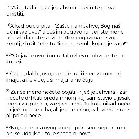
18
"Ali ni tada - riječ je Jahvina - neću te posve
uništiti.
19
A kad budu pitali: 'Zašto nam Jahve, Bog naš,
učini sve ovo?' ti ćeš im odgovoriti: 'Jer ste mene
ostavili da biste služili tuđim bogovima u svojoj
zemlji, služit ćete tuđincu u zemlji koja nije vaša!'"
20
"Objavite ovo domu Jakovljevu i obznanite po
Judeji:
21
Čujte, dakle, ovo, narode ludi i nerazumni: oči
imaju, a ne vide, uši imaju, a ne čuju!
22
Zar se mene nećete bojati - riječ je Jahvina - zar
nećete drhtati preda mnom koji sam stavio pijesak
moru za granicu, za vječnu među koje nikad neće
prijeći: ono se biba, al' je nemoćno, valovi mu huče,
ali prijeći neće.
23
No, u naroda ovog srce je prkosno, nepokorno;
oni se udaljiše - to je snaga njihova!