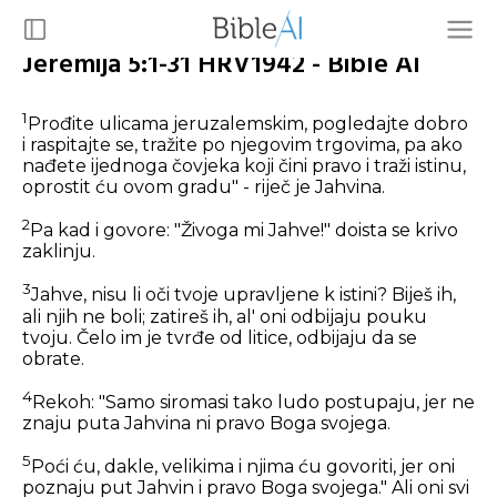
Jeremija 5:1-31 HRV1942 - Bible AI
1
Prođite ulicama jeruzalemskim, pogledajte dobro
i raspitajte se, tražite po njegovim trgovima, pa ako
nađete ijednoga čovjeka koji čini pravo i traži istinu,
oprostit ću ovom gradu" - riječ je Jahvina.
2
Pa kad i govore: "Živoga mi Jahve!" doista se krivo
zaklinju.
3
Jahve, nisu li oči tvoje upravljene k istini? Biješ ih,
ali njih ne boli; zatireš ih, al' oni odbijaju pouku
tvoju. Čelo im je tvrđe od litice, odbijaju da se
obrate.
4
Rekoh: "Samo siromasi tako ludo postupaju, jer ne
znaju puta Jahvina ni pravo Boga svojega.
5
Poći ću, dakle, velikima i njima ću govoriti, jer oni
poznaju put Jahvin i pravo Boga svojega." Ali oni svi