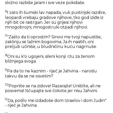
složno razbiše jaram i sve veze pokidaše.
6
I zato ih šumski lav napada, vuk pustinjski razdire,
leopardi vrebaju gradove njihove, tko god iziđe iz
njih bit će rastrgan. Jer su grijesi njihovi
mnogobrojni, mnogostruki otpadi njihovi.
7
"Zašto da ti oprostim? Sinovi me tvoji napustiše,
zaklinju se lažnim bogovima. Ja ih nasitih, oni
preljub učiniše, u bludničinu kuću nagrnuše.
8
Oni su k'o ugojeni, sileni konji: ržu za ženom
bližnjega svoga.
9
Pa da to ne kaznim - riječ je Jahvina - narodu
takvu da se ne osvetim?
10
Popnite se na zidove! Razarajte! Uništite, ali ne
posvema! Iščupajte sve čokote jer nisu Jahvini.
11
Da, podlo me izdadoše dom Izraelov i dom Judin"
- riječ je Jahvina.