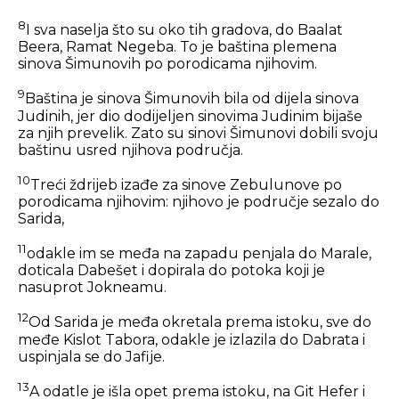
8
I sva naselja što su oko tih gradova, do Baalat
Beera, Ramat Negeba. To je baština plemena
sinova Šimunovih po porodicama njihovim.
9
Baština je sinova Šimunovih bila od dijela sinova
Judinih, jer dio dodijeljen sinovima Judinim bijaše
za njih prevelik. Zato su sinovi Šimunovi dobili svoju
baštinu usred njihova područja.
10
Treći ždrijeb izađe za sinove Zebulunove po
porodicama njihovim: njihovo je područje sezalo do
Sarida,
11
odakle im se međa na zapadu penjala do Marale,
doticala Dabešet i dopirala do potoka koji je
nasuprot Jokneamu.
12
Od Sarida je međa okretala prema istoku, sve do
međe Kislot Tabora, odakle je izlazila do Dabrata i
uspinjala se do Jafije.
13
A odatle je išla opet prema istoku, na Git Hefer i