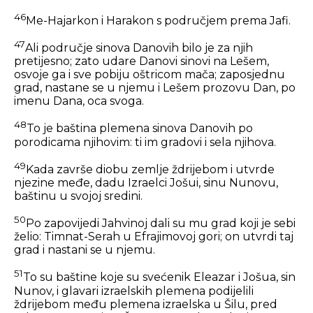
46
Me-Hajarkon i Harakon s područjem prema Jafi.
47
Ali područje sinova Danovih bilo je za njih
pretijesno; zato udare Danovi sinovi na Lešem,
osvoje ga i sve pobiju oštricom mača; zaposjednu
grad, nastane se u njemu i Lešem prozovu Dan, po
imenu Dana, oca svoga.
48
To je baština plemena sinova Danovih po
porodicama njihovim: ti im gradovi i sela njihova.
49
Kada završe diobu zemlje ždrijebom i utvrde
njezine međe, dadu Izraelci Jošui, sinu Nunovu,
baštinu u svojoj sredini.
50
Po zapovijedi Jahvinoj dali su mu grad koji je sebi
želio: Timnat-Serah u Efrajimovoj gori; on utvrdi taj
grad i nastani se u njemu.
51
To su baštine koje su svećenik Eleazar i Jošua, sin
Nunov, i glavari izraelskih plemena podijelili
ždrijebom među plemena izraelska u Šilu, pred