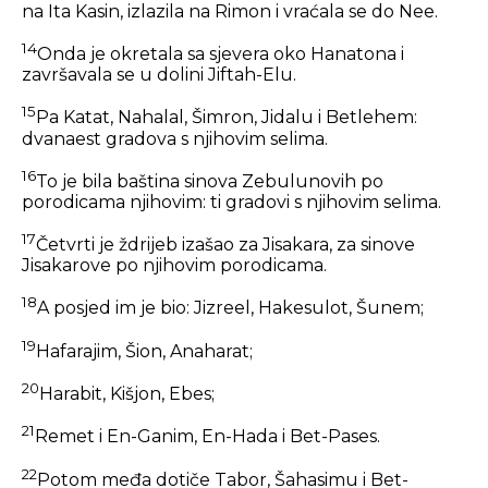
na Ita Kasin, izlazila na Rimon i vraćala se do Nee.
14
Onda je okretala sa sjevera oko Hanatona i
završavala se u dolini Jiftah-Elu.
15
Pa Katat, Nahalal, Šimron, Jidalu i Betlehem:
dvanaest gradova s njihovim selima.
16
To je bila baština sinova Zebulunovih po
porodicama njihovim: ti gradovi s njihovim selima.
17
Četvrti je ždrijeb izašao za Jisakara, za sinove
Jisakarove po njihovim porodicama.
18
A posjed im je bio: Jizreel, Hakesulot, Šunem;
19
Hafarajim, Šion, Anaharat;
20
Harabit, Kišjon, Ebes;
21
Remet i En-Ganim, En-Hada i Bet-Pases.
22
Potom međa dotiče Tabor, Šahasimu i Bet-