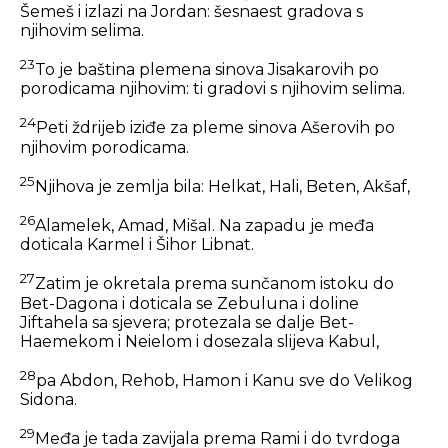
Šemeš i izlazi na Jordan: šesnaest gradova s
njihovim selima.
23
To je baština plemena sinova Jisakarovih po
porodicama njihovim: ti gradovi s njihovim selima.
24
Peti ždrijeb iziđe za pleme sinova Ašerovih po
njihovim porodicama.
25
Njihova je zemlja bila: Helkat, Hali, Beten, Akšaf,
26
Alamelek, Amad, Mišal. Na zapadu je međa
doticala Karmel i Šihor Libnat.
27
Zatim je okretala prema sunčanom istoku do
Bet-Dagona i doticala se Zebuluna i doline
Jiftahela sa sjevera; protezala se dalje Bet-
Haemekom i Neielom i dosezala slijeva Kabul,
28
pa Abdon, Rehob, Hamon i Kanu sve do Velikog
Sidona.
29
Međa je tada zavijala prema Rami i do tvrdoga