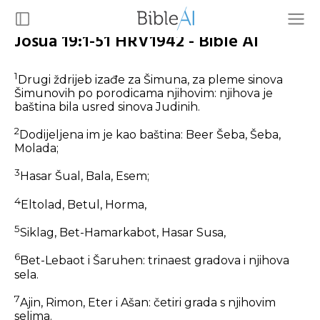
Jošua 19:1-51 HRV1942 - Bible AI
1
Drugi ždrijeb izađe za Šimuna, za pleme sinova
Šimunovih po porodicama njihovim: njihova je
baština bila usred sinova Judinih.
2
Dodijeljena im je kao baština: Beer Šeba, Šeba,
Molada;
3
Hasar Šual, Bala, Esem;
4
Eltolad, Betul, Horma,
5
Siklag, Bet-Hamarkabot, Hasar Susa,
6
Bet-Lebaot i Šaruhen: trinaest gradova i njihova
sela.
7
Ajin, Rimon, Eter i Ašan: četiri grada s njihovim
selima.