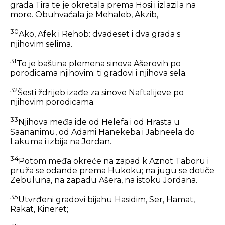
grada Tira te je okretala prema Hosi i izlazila na
more. Obuhvaćala je Mehaleb, Akzib,
30
Ako, Afek i Rehob: dvadeset i dva grada s
njihovim selima.
31
To je baština plemena sinova Ašerovih po
porodicama njihovim: ti gradovi i njihova sela.
32
Šesti ždrijeb izađe za sinove Naftalijeve po
njihovim porodicama.
33
Njihova međa ide od Helefa i od Hrasta u
Saananimu, od Adami Hanekeba i Jabneela do
Lakuma i izbija na Jordan.
34
Potom međa okreće na zapad k Aznot Taboru i
pruža se odande prema Hukoku; na jugu se dotiče
Zebuluna, na zapadu Ašera, na istoku Jordana.
35
Utvrđeni gradovi bijahu Hasidim, Ser, Hamat,
Rakat, Kineret;