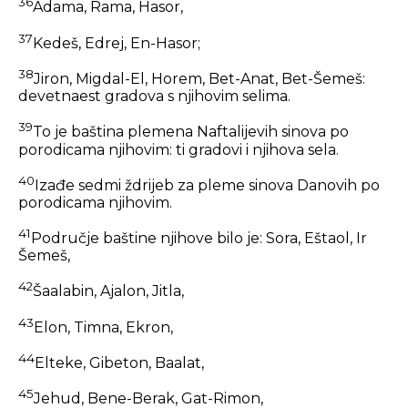
36
Adama, Rama, Hasor,
37
Kedeš, Edrej, En-Hasor;
38
Jiron, Migdal-El, Horem, Bet-Anat, Bet-Šemeš:
devetnaest gradova s njihovim selima.
39
To je baština plemena Naftalijevih sinova po
porodicama njihovim: ti gradovi i njihova sela.
40
Izađe sedmi ždrijeb za pleme sinova Danovih po
porodicama njihovim.
41
Područje baštine njihove bilo je: Sora, Eštaol, Ir
Šemeš,
42
Šaalabin, Ajalon, Jitla,
43
Elon, Timna, Ekron,
44
Elteke, Gibeton, Baalat,
45
Jehud, Bene-Berak, Gat-Rimon,