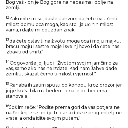
Bog vaš - on je Bog gore na nebesima i dolje na
zemlji.
12
Zakunite mi se, dakle, Jahvom da ćete i vi učiniti
milost domu oca moga, kao što i ja učinih milost
vama, i dajte mi pouzdan znak
13
da ćete ostaviti na životu moga oca i moju majku,
braću moju i sestre moje i sve njihovo i da ćete nas
izbaviti od smrti."
14
Odgovoriše joj ljudi: "Životom svojim jamčimo za
vas, samo ako nas ne izdate. Kad nam Jahve dade
zemlju, iskazat ćemo ti milost i vjernost."
15
Rahaba ih zatim spusti po konopu kroz prozor jer
joj je kuća bila uz bedem i ona je do bedema
stanovala.
16
Još im reče: "Pođite prema gori da vas potjera ne
nađe i krijte se ondje tri dana dok se progonitelji ne
vrate, a onda idite svojim putem."
17