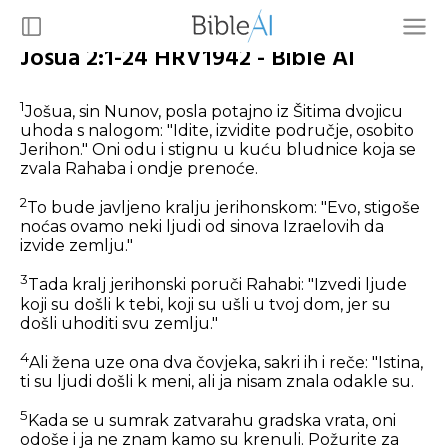
Jošua 2:1-24 HRV1942 - Bible AI
1
Jošua, sin Nunov, posla potajno iz Šitima dvojicu
uhoda s nalogom: "Idite, izvidite područje, osobito
Jerihon." Oni odu i stignu u kuću bludnice koja se
zvala Rahaba i ondje prenoće.
2
To bude javljeno kralju jerihonskom: "Evo, stigoše
noćas ovamo neki ljudi od sinova Izraelovih da
izvide zemlju."
3
Tada kralj jerihonski poruči Rahabi: "Izvedi ljude
koji su došli k tebi, koji su ušli u tvoj dom, jer su
došli uhoditi svu zemlju."
4
Ali žena uze ona dva čovjeka, sakri ih i reče: "Istina,
ti su ljudi došli k meni, ali ja nisam znala odakle su.
5
Kada se u sumrak zatvarahu gradska vrata, oni
odoše i ja ne znam kamo su krenuli. Požurite za