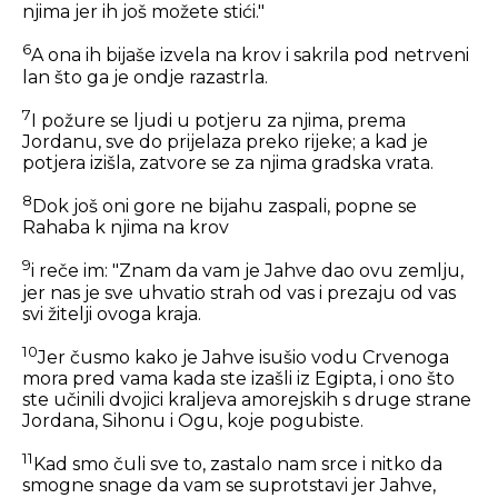
njima jer ih još možete stići."
6
A ona ih bijaše izvela na krov i sakrila pod netrveni
lan što ga je ondje razastrla.
7
I požure se ljudi u potjeru za njima, prema
Jordanu, sve do prijelaza preko rijeke; a kad je
potjera izišla, zatvore se za njima gradska vrata.
8
Dok još oni gore ne bijahu zaspali, popne se
Rahaba k njima na krov
9
i reče im: "Znam da vam je Jahve dao ovu zemlju,
jer nas je sve uhvatio strah od vas i prezaju od vas
svi žitelji ovoga kraja.
10
Jer čusmo kako je Jahve isušio vodu Crvenoga
mora pred vama kada ste izašli iz Egipta, i ono što
ste učinili dvojici kraljeva amorejskih s druge strane
Jordana, Sihonu i Ogu, koje pogubiste.
11
Kad smo čuli sve to, zastalo nam srce i nitko da
smogne snage da vam se suprotstavi jer Jahve,