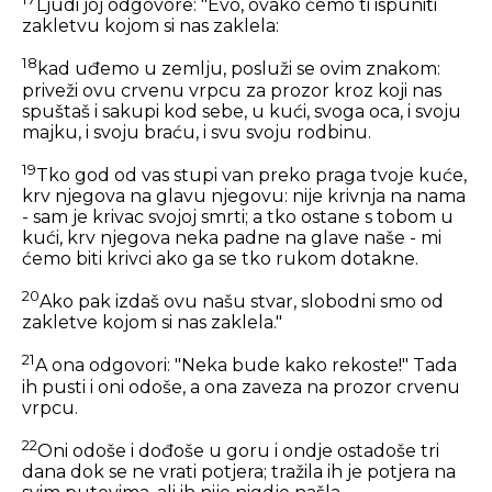
Ljudi joj odgovore: "Evo, ovako ćemo ti ispuniti
zakletvu kojom si nas zaklela:
18
kad uđemo u zemlju, posluži se ovim znakom:
priveži ovu crvenu vrpcu za prozor kroz koji nas
spuštaš i sakupi kod sebe, u kući, svoga oca, i svoju
majku, i svoju braću, i svu svoju rodbinu.
19
Tko god od vas stupi van preko praga tvoje kuće,
krv njegova na glavu njegovu: nije krivnja na nama
- sam je krivac svojoj smrti; a tko ostane s tobom u
kući, krv njegova neka padne na glave naše - mi
ćemo biti krivci ako ga se tko rukom dotakne.
20
Ako pak izdaš ovu našu stvar, slobodni smo od
zakletve kojom si nas zaklela."
21
A ona odgovori: "Neka bude kako rekoste!" Tada
ih pusti i oni odoše, a ona zaveza na prozor crvenu
vrpcu.
22
Oni odoše i dođoše u goru i ondje ostadoše tri
dana dok se ne vrati potjera; tražila ih je potjera na