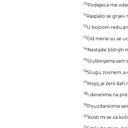
10
Podsijeca me odas
11
Raspalio se gnjev 
12
U bojnom redu pri
13
Od mene su se udal
14
Nestade bližnjih 
15
Sluškinjama sam s
16
Slugu zovnem, a o
17
Mojoj je ženi dah 
18
I deranima na pre
19
Pouzdanicima sam 
20
Kosti mi se za kož
21