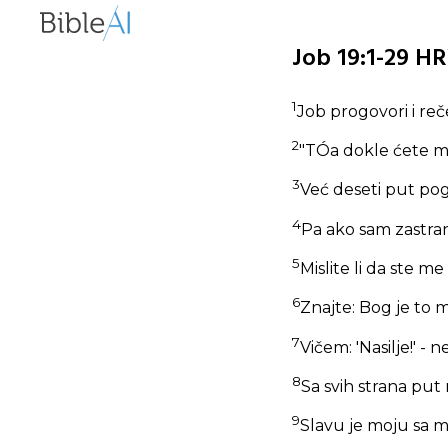
Job 19:1-29 HR
1
Job progovori i reč
2
"TÓa dokle ćete mu
3
Već deseti put pogr
4
Pa ako sam zastran
5
Mislite li da ste m
6
Znajte: Bog je to
7
Vičem: 'Nasilje!' -
8
Sa svih strana put 
9
Slavu je moju sa m