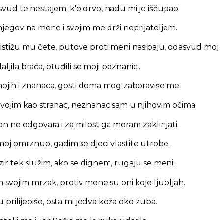
vud te nestajem; k'o drvo, nadu mi je iščupao.
njegov na mene i svojim me drži neprijateljem.
stižu mu čete, putove proti meni nasipaju, odasvud moj 
jila braća, otuđili se moji poznanici.
mojih i znanaca, gosti doma mog zaboraviše me.
vojim kao stranac, neznanac sam u njihovim očima.
n ne odgovara i za milost ga moram zaklinjati.
moj omrznuo, gadim se djeci vlastite utrobe.
zir tek služim, ako se dignem, rugaju se meni.
svojim mrzak, protiv mene su oni koje ljubljah.
u prilijepiše, osta mi jedva koža oko zuba.