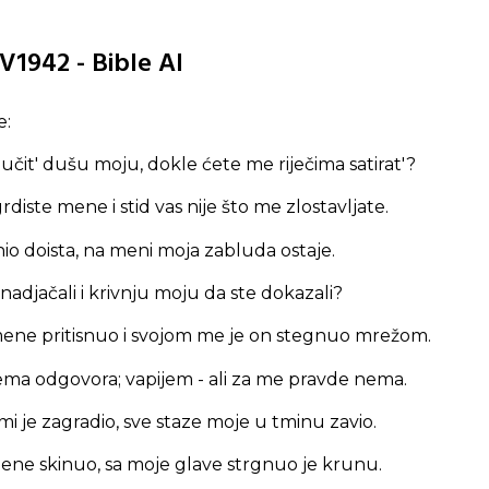
V1942 - Bible AI
e:
čit' dušu moju, dokle ćete me riječima satirat'?
diste mene i stid vas nije što me zlostavljate.
io doista, na meni moja zabluda ostaje.
e nadjačali i krivnju moju da ste dokazali?
 mene pritisnuo i svojom me je on stegnuo mrežom.
 nema odgovora; vapijem - ali za me pravde nema.
mi je zagradio, sve staze moje u tminu zavio.
ene skinuo, sa moje glave strgnuo je krunu.