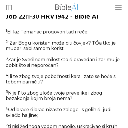
Job 22:1-30 HRV1942 - Bible AI
1
Elifaz Temanac progovori tad i reče:
2
"Zar Bogu koristan može biti čovjek? TÓa tko je
mudar, sebi samom koristi.
3
Zar je Svesilnom milost što si pravedan i zar mu je
dobit što si neporočan?
4
Ili te zbog tvoje pobožnosti kara i zato se hoće s
tobom parničiti?
5
Nije l' to zbog zloće tvoje prevelike i zbog
bezakonja kojim broja nema?
6
Od braće si brao nizašto zaloge i s golih si ljudi
svlačio haljine;
7
ti nisi žednoga vodom napojio, uskraćivao si kruh