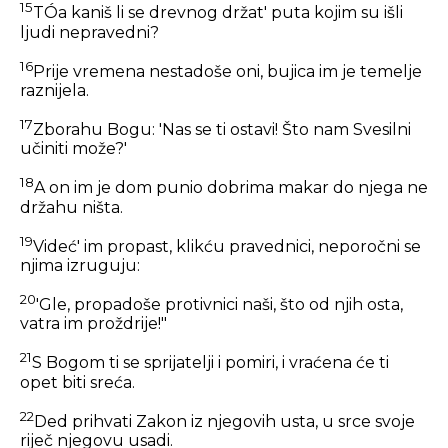
15
TÓa kaniš li se drevnog držat' puta kojim su išli
ljudi nepravedni?
16
Prije vremena nestadoše oni, bujica im je temelje
raznijela.
17
Zborahu Bogu: 'Nas se ti ostavi! Što nam Svesilni
učiniti može?'
18
A on im je dom punio dobrima makar do njega ne
držahu ništa.
19
Videć' im propast, klikću pravednici, neporočni se
njima izruguju:
20
'Gle, propadoše protivnici naši, što od njih osta,
vatra im proždrije!"
21
S Bogom ti se sprijatelji i pomiri, i vraćena će ti
opet biti sreća.
22
Ded prihvati Zakon iz njegovih usta, u srce svoje
riječ njegovu usadi.